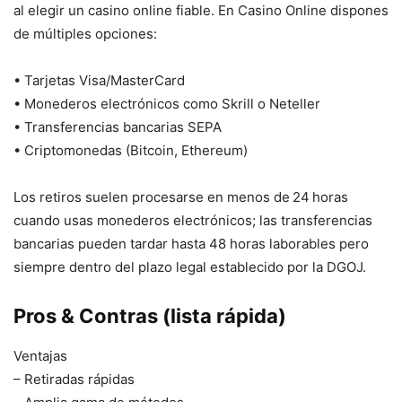
al elegir un casino online fiable. En Casino Online dispones
de múltiples opciones:
• Tarjetas Visa/MasterCard
• Monederos electrónicos como Skrill o Neteller
• Transferencias bancarias SEPA
• Criptomonedas (Bitcoin, Ethereum)
Los retiros suelen procesarse en menos de 24 horas
cuando usas monederos electrónicos; las transferencias
bancarias pueden tardar hasta 48 horas laborables pero
siempre dentro del plazo legal establecido por la DGOJ.
Pros & Contras (lista rápida)
Ventajas
– Retiradas rápidas