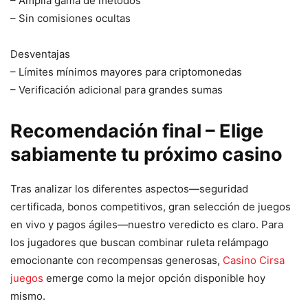
– Amplia gama de métodos
– Sin comisiones ocultas
Desventajas
– Límites mínimos mayores para criptomonedas
– Verificación adicional para grandes sumas
Recomendación final – Elige
sabiamente tu próximo casino
Tras analizar los diferentes aspectos—seguridad
certificada, bonos competitivos, gran selección de juegos
en vivo y pagos ágiles—nuestro veredicto es claro. Para
los jugadores que buscan combinar ruleta relámpago
emocionante con recompensas generosas,
Casino Cirsa
juegos
emerge como la mejor opción disponible hoy
mismo.