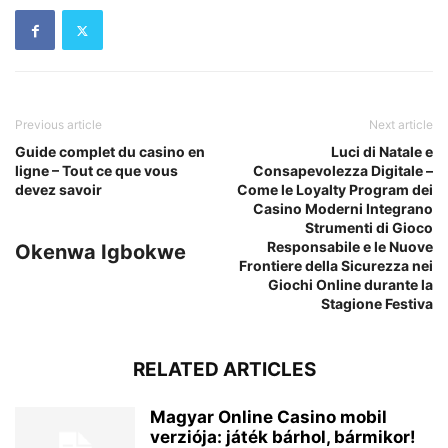
Previous article
Next article
Guide complet du casino en
Luci di Natale e
ligne – Tout ce que vous
Consapevolezza Digitale –
devez savoir
Come le Loyalty Program dei
Casino Moderni Integrano
Strumenti di Gioco
Responsabile e le Nuove
Okenwa Igbokwe
Frontiere della Sicurezza nei
Giochi Online durante la
Stagione Festiva
RELATED ARTICLES
Magyar Online Casino mobil
verziója: játék bárhol, bármikor!