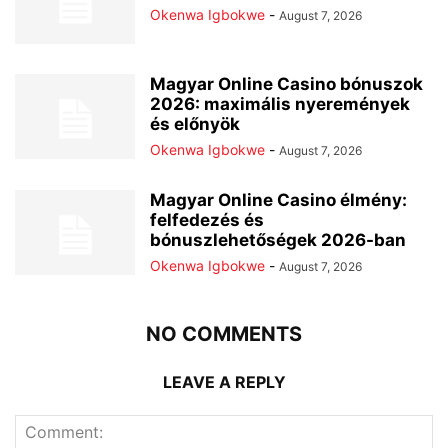
Okenwa Igbokwe
-
August 7, 2026
Magyar Online Casino bónuszok
2026: maximális nyeremények
és előnyök
Okenwa Igbokwe
-
August 7, 2026
Magyar Online Casino élmény:
felfedezés és
bónuszlehetőségek 2026-ban
Okenwa Igbokwe
-
August 7, 2026
NO COMMENTS
LEAVE A REPLY