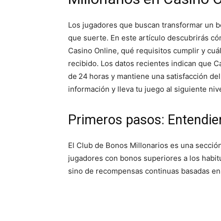
Los jugadores que buscan transformar un b
que suerte. En este artículo descubrirás c
Casino Online, qué requisitos cumplir y cuá
recibido. Los datos recientes indican que 
de 24 horas y mantiene una satisfacción del
información y lleva tu juego al siguiente niv
Primeros pasos: Entendien
El Club de Bonos Millonarios es una secció
jugadores con bonos superiores a los habitu
sino de recompensas continuas basadas en t