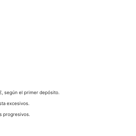
, según el primer depósito.
sta excesivos.
s progresivos.