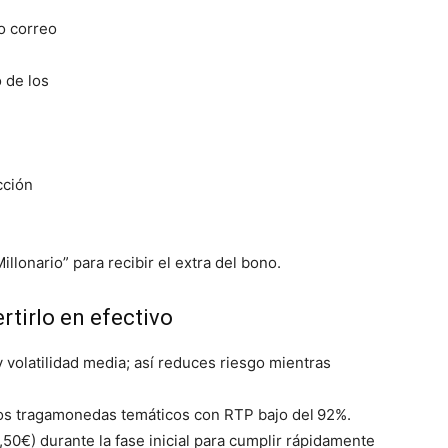
o correo
 de los
cción
llonario” para recibir el extra del bono.
rtirlo en efectivo
 volatilidad media; así reduces riesgo mientras
nos tragamonedas temáticos con RTP bajo del 92%.
,50€) durante la fase inicial para cumplir rápidamente