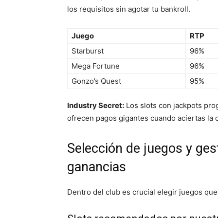
los requisitos sin agotar tu bankroll.
Juego
RTP
Starburst
96%
Mega Fortune
96%
Gonzo’s Quest
95%
Industry Secret:
Los slots con jackpots pr
ofrecen pagos gigantes cuando aciertas la 
Selección de juegos y ges
ganancias
Dentro del club es crucial elegir juegos que