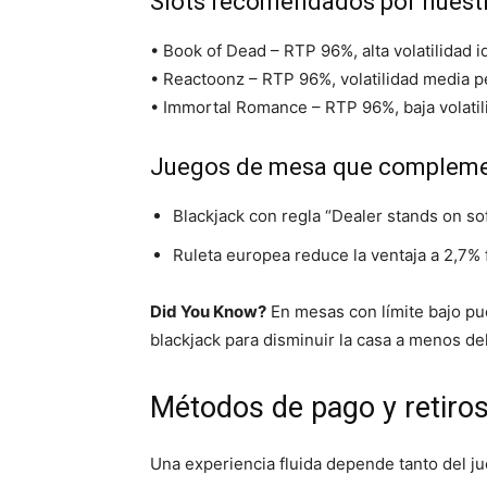
Slots recomendados por nuest
• Book of Dead – RTP 96%, alta volatilidad 
• Reactoonz – RTP 96%, volatilidad media pe
• Immortal Romance – RTP 96%, baja volatil
Juegos de mesa que complemen
Blackjack con regla “Dealer stands on sof
Ruleta europea reduce la ventaja a 2,7% 
Did You Know?
En mesas con límite bajo pu
blackjack para disminuir la casa a menos de
Métodos de pago y retiros
Una experiencia fluida depende tanto del j