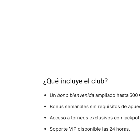
¿Qué incluye el club?
Un
bono bienvenida
ampliado hasta 500 €
Bonus semanales sin requisitos de apue
Acceso a torneos exclusivos con jackpot
Soporte VIP disponible las 24 horas.