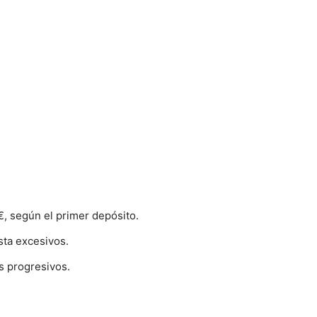
, según el primer depósito.
sta excesivos.
s progresivos.