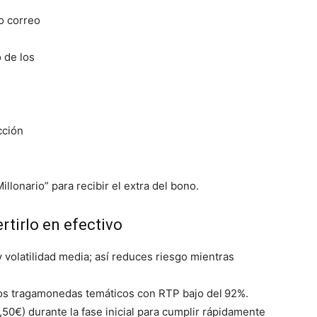
o correo
 de los
cción
llonario” para recibir el extra del bono.
rtirlo en efectivo
 volatilidad media; así reduces riesgo mientras
nos tragamonedas temáticos con RTP bajo del 92%.
,50€) durante la fase inicial para cumplir rápidamente