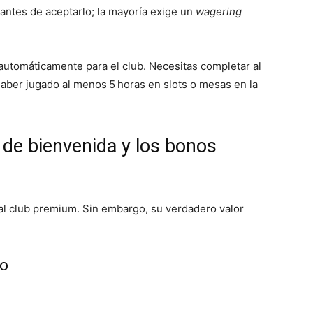
antes de aceptarlo; la mayoría exige un
wagering
 automáticamente para el club. Necesitas completar al
aber jugado al menos 5 horas en slots o mesas en la
de bienvenida y los bonos
al club premium. Sin embargo, su verdadero valor
no