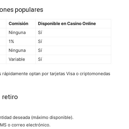
iones populares
Comisión
Disponible en Casino Online
Ninguna
Sí
1%
Sí
Ninguna
Sí
Variable
Sí
as rápidamente optan por tarjetas Visa o criptomonedas
 retiro
antidad deseada (máximo disponible).
MS o correo electrónico.