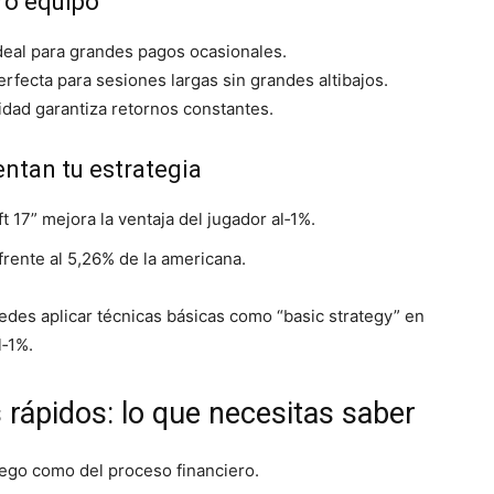
ro equipo
ideal para grandes pagos ocasionales.
rfecta para sesiones largas sin grandes altibajos.
idad garantiza retornos constantes.
tan tu estrategia
t 17” mejora la ventaja del jugador al‑1%.
frente al 5,26% de la americana.
des aplicar técnicas básicas como “basic strategy” en
l‑1%.
 rápidos: lo que necesitas saber
uego como del proceso financiero.