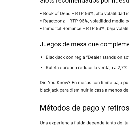
Slots recomendados por nuest
• Book of Dead – RTP 96%, alta volatilidad 
• Reactoonz – RTP 96%, volatilidad media pe
• Immortal Romance – RTP 96%, baja volatil
Juegos de mesa que complemen
Blackjack con regla “Dealer stands on sof
Ruleta europea reduce la ventaja a 2,7% 
Did You Know? En mesas con límite bajo pue
blackjack para disminuir la casa a menos de
Métodos de pago y retiros
Una experiencia fluida depende tanto del j