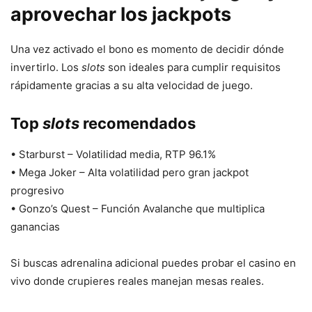
aprovechar los jackpots
Una vez activado el bono es momento de decidir dónde
invertirlo. Los
slots
son ideales para cumplir requisitos
rápidamente gracias a su alta velocidad de juego.
Top
slots
recomendados
• Starburst – Volatilidad media, RTP 96.1%
• Mega Joker – Alta volatilidad pero gran jackpot
progresivo
• Gonzo’s Quest – Función Avalanche que multiplica
ganancias
Si buscas adrenalina adicional puedes probar el casino en
vivo donde crupieres reales manejan mesas reales.