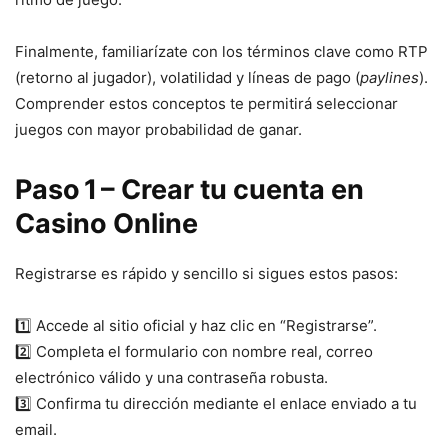
Finalmente, familiarízate con los términos clave como RTP
(retorno al jugador), volatilidad y líneas de pago (
paylines
).
Comprender estos conceptos te permitirá seleccionar
juegos con mayor probabilidad de ganar.
Paso 1 – Crear tu cuenta en
Casino Online
Registrarse es rápido y sencillo si sigues estos pasos:
1️⃣ Accede al sitio oficial y haz clic en “Registrarse”.
2️⃣ Completa el formulario con nombre real, correo
electrónico válido y una contraseña robusta.
3️⃣ Confirma tu dirección mediante el enlace enviado a tu
email.