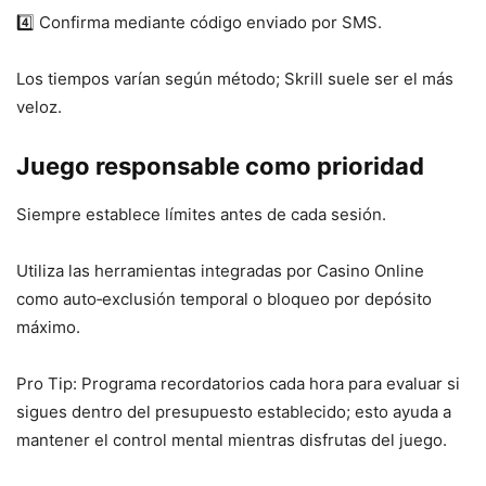
4️⃣ Confirma mediante código enviado por SMS.
Los tiempos varían según método; Skrill suele ser el más
veloz.
Juego responsable como prioridad
Siempre establece límites antes de cada sesión.
Utiliza las herramientas integradas por Casino Online
como auto‑exclusión temporal o bloqueo por depósito
máximo.
Pro Tip: Programa recordatorios cada hora para evaluar si
sigues dentro del presupuesto establecido; esto ayuda a
mantener el control mental mientras disfrutas del juego.