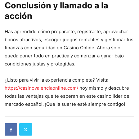
Conclusión y llamado a la
acción
Has aprendido cómo prepararte, registrarte, aprovechar
bonos atractivos, escoger juegos rentables y gestionar tus
finanzas con seguridad en Casino Online. Ahora solo
queda poner todo en práctica y comenzar a ganar bajo
condiciones justas y protegidas.
¿Listo para vivir la experiencia completa? Visita
https://casinovalenciaonline.com/
hoy mismo y descubre
todas las ventajas que te esperan en este casino líder del
mercado español. ¡Que la suerte esté siempre contigo!