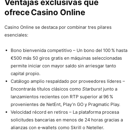
Ventajas exclusivas que
ofrece Casino Online
Casino Online se destaca por combinar tres pilares
esenciales:
Bono bienvenida competitivo – Un bono del 100 % hasta
€500 más 50 giros gratis en máquinas seleccionadas
permite iniciar con mayor saldo sin arriesgar tanto
capital propio.
Catálogo amplio respaldado por proveedores líderes –
Encontrarás títulos clásicos como
Starburst
junto a
lanzamientos recientes con RTP superior al 96 %
provenientes de NetEnt, Play’n GO y Pragmatic Play.
Velocidad récord en retiros – La plataforma procesa
solicitudes bancarias en menos de 24 horas​ gracias a
alianzas con e‑wallets como Skrill o Neteller.