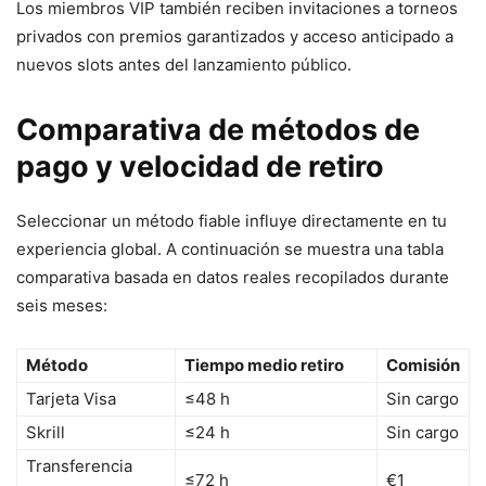
Los miembros VIP también reciben invitaciones a torneos
privados con premios garantizados y acceso anticipado a
nuevos slots antes del lanzamiento público.
Comparativa de métodos de
pago y velocidad de retiro
Seleccionar un método fiable influye directamente en tu
experiencia global. A continuación se muestra una tabla
comparativa basada en datos reales recopilados durante
seis meses:
Método
Tiempo medio retiro
Comisión
Tarjeta Visa
≤48 h
Sin cargo
Skrill
≤24 h
Sin cargo
Transferencia
≤72 h
€1