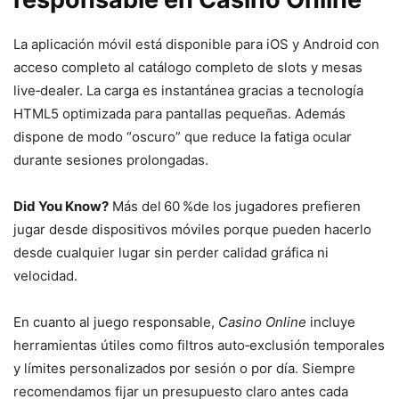
La aplicación móvil está disponible para iOS y Android con
acceso completo al catálogo completo de slots y mesas
live‑dealer​. La carga es instantánea gracias a tecnología
HTML5 optimizada para pantallas pequeñas.​ Además
dispone de modo “oscuro” que reduce la fatiga ocular
durante sesiones prolongadas.
Did You Know?
Más del 60 %​de los jugadores prefieren
jugar desde dispositivos móviles porque pueden hacerlo
desde cualquier lugar sin perder calidad gráfica ni
velocidad.
En cuanto al juego responsable,
Casino Online
incluye
herramientas útiles como filtros auto‑exclusión temporales
y límites personalizados por sesión o por día.​ Siempre
recomendamos fijar un presupuesto claro antes cada