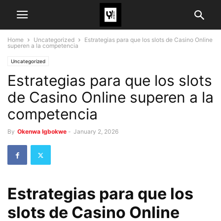
Home
Uncategorized
Estrategias para que los slots de Casino Online
superen a la competencia
Uncategorized
Estrategias para que los slots
de Casino Online superen a la
competencia
By
Okenwa Igbokwe
-
January 2, 2026
Estrategias para que los
slots de Casino Online