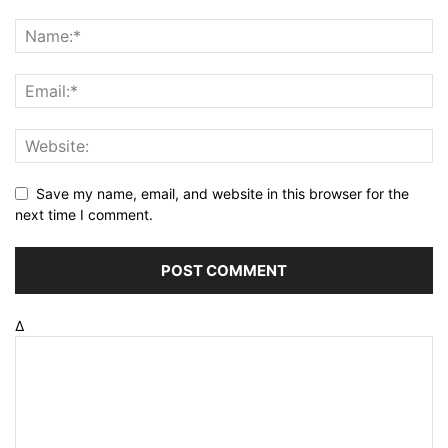
Save my name, email, and website in this browser for the
next time I comment.
Δ