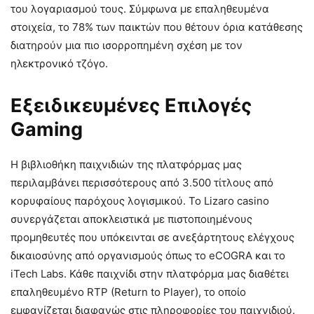
του λογαριασμού τους. Σύμφωνα με επαληθευμένα
στοιχεία, το 78% των παικτών που θέτουν όρια κατάθεσης
διατηρούν μια πιο ισορροπημένη σχέση με τον
ηλεκτρονικό τζόγο.
Εξειδικευμένες Επιλογές
Gaming
Η βιβλιοθήκη παιχνιδιών της πλατφόρμας μας
περιλαμβάνει περισσότερους από 3.500 τίτλους από
κορυφαίους παρόχους λογισμικού. Το Lizaro casino
συνεργάζεται αποκλειστικά με πιστοποιημένους
προμηθευτές που υπόκεινται σε ανεξάρτητους ελέγχους
δικαιοσύνης από οργανισμούς όπως το eCOGRA και το
iTech Labs. Κάθε παιχνίδι στην πλατφόρμα μας διαθέτει
επαληθευμένο RTP (Return to Player), το οποίο
εμφανίζεται διαφανώς στις πληροφορίες του παιχνιδιού.