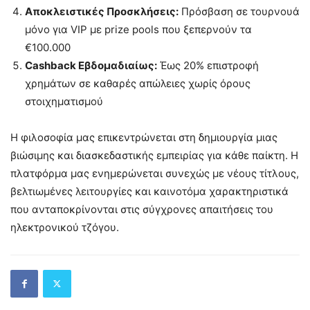
Αποκλειστικές Προσκλήσεις:
Πρόσβαση σε τουρνουά
μόνο για VIP με prize pools που ξεπερνούν τα
€100.000
Cashback Εβδομαδιαίως:
Έως 20% επιστροφή
χρημάτων σε καθαρές απώλειες χωρίς όρους
στοιχηματισμού
Η φιλοσοφία μας επικεντρώνεται στη δημιουργία μιας
βιώσιμης και διασκεδαστικής εμπειρίας για κάθε παίκτη. Η
πλατφόρμα μας ενημερώνεται συνεχώς με νέους τίτλους,
βελτιωμένες λειτουργίες και καινοτόμα χαρακτηριστικά
που ανταποκρίνονται στις σύγχρονες απαιτήσεις του
ηλεκτρονικού τζόγου.