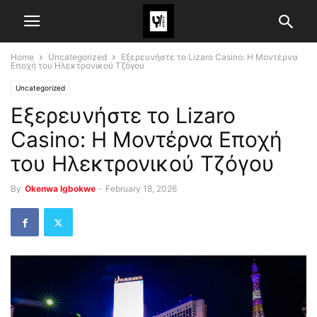
Home
Uncategorized
Εξερευνήστε το Lizaro Casino: Η Μοντέρνα
Εποχή του Ηλεκτρονικού Τζόγου
Uncategorized
Εξερευνήστε το Lizaro
Casino: Η Μοντέρνα Εποχή
του Ηλεκτρονικού Τζόγου
By
Okenwa Igbokwe
-
February 18, 2026