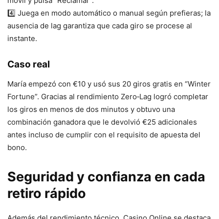
móvil y pulsa “Reclamar”.
4️⃣ Juega en modo automático o manual según prefieras; la
ausencia de lag garantiza que cada giro se procese al
instante.
Caso real
María empezó con €10 y usó sus 20 giros gratis en “Winter
Fortune”. Gracias al rendimiento Zero‑Lag logró completar
los giros en menos de dos minutos y obtuvo una
combinación ganadora que le devolvió €25 adicionales
antes incluso de cumplir con el requisito de apuesta del
bono.
Seguridad y confianza en cada
retiro rápido
Además del rendimiento técnico, Casino Online se destaca