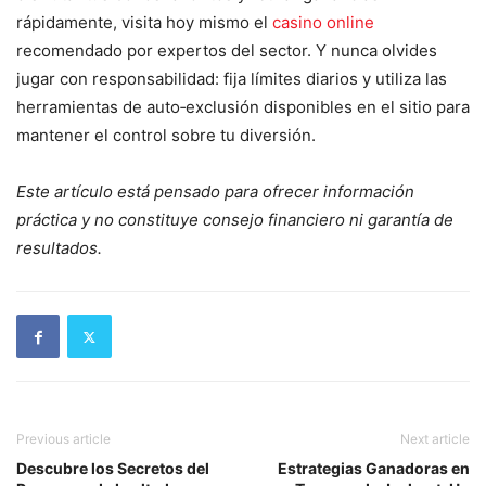
rápidamente, visita hoy mismo el
casino online
recomendado por expertos del sector. Y nunca olvides
jugar con responsabilidad: fija límites diarios y utiliza las
herramientas de auto‑exclusión disponibles en el sitio para
mantener el control sobre tu diversión.
Este artículo está pensado para ofrecer información
práctica y no constituye consejo financiero ni garantía de
resultados.
Previous article
Next article
Descubre los Secretos del
Estrategias Ganadoras en