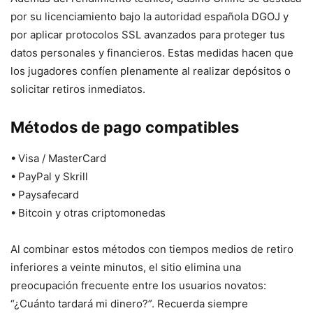
por su licenciamiento bajo la autoridad española DGOJ y
por aplicar protocolos SSL avanzados para proteger tus
datos personales y financieros. Estas medidas hacen que
los jugadores confíen plenamente al realizar depósitos o
solicitar retiros inmediatos.
Métodos de pago compatibles
• Visa / MasterCard
• PayPal y Skrill
• Paysafecard
• Bitcoin y otras criptomonedas
Al combinar estos métodos con tiempos medios de retiro
inferiores a veinte minutos, el sitio elimina una
preocupación frecuente entre los usuarios novatos:
“¿Cuánto tardará mi dinero?”. Recuerda siempre