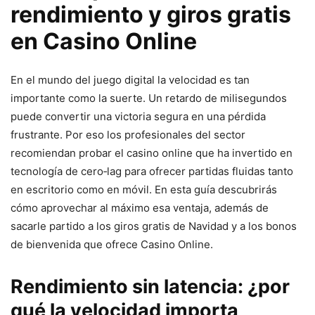
rendimiento y giros gratis
en Casino Online
En el mundo del juego digital la velocidad es tan
importante como la suerte. Un retardo de milisegundos
puede convertir una victoria segura en una pérdida
frustrante. Por eso los profesionales del sector
recomiendan probar el casino online que ha invertido en
tecnología de cero‑lag para ofrecer partidas fluidas tanto
en escritorio como en móvil. En esta guía descubrirás
cómo aprovechar al máximo esa ventaja, además de
sacarle partido a los giros gratis de Navidad y a los bonos
de bienvenida que ofrece Casino Online.
Rendimiento sin latencia: ¿por
qué la velocidad importa