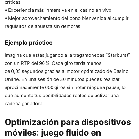
críticas
• Experiencia más inmersiva en el casino en vivo
• Mejor aprovechamiento del bono bienvenida al cumplir
requisitos de apuesta sin demoras
Ejemplo práctico
Imagina que estás jugando a la tragamonedas “Starburst”
con un RTP del 96 %. Cada giro tarda menos
de 0,05 segundos gracias al motor optimizado de Casino
Online. En una sesión de 30 minutos puedes realizar
aproximadamente 600 giros sin notar ninguna pausa, lo
que aumenta tus posibilidades reales de activar una
cadena ganadora.
Optimización para dispositivos
móviles: juego fluido en