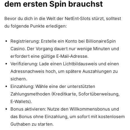
dem ersten Spin brauchst
Bevor du dich in die Welt der NetEnt‑Slots stürzt, solltest
du folgende Punkte erledigen:
Registrierung: Erstelle ein Konto bei BillionaireSpin
Casino. Der Vorgang dauert nur wenige Minuten und
erfordert eine gültige E‑Mail‑Adresse.
Verifizierung: Lade einen Lichtbildausweis und einen
Adressnachweis hoch, um spätere Auszahlungen zu
sichern.
Einzahlung: Wähle eine der unterstützten
Zahlungsmethoden (Kreditkarte, Sofortüberweisung,
E‑Wallets).
Bonus aktivieren: Nutze den Willkommensbonus und
das Bonus ohne Einzahlung, um sofort mit kostenlosem
Guthaben zu starten.