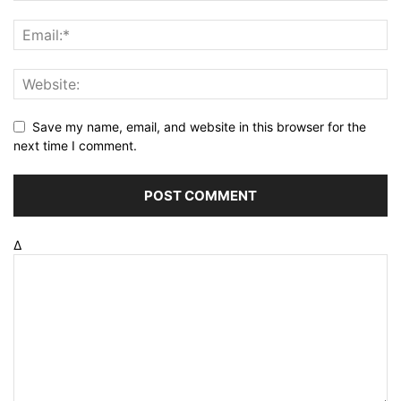
Save my name, email, and website in this browser for the
next time I comment.
Δ