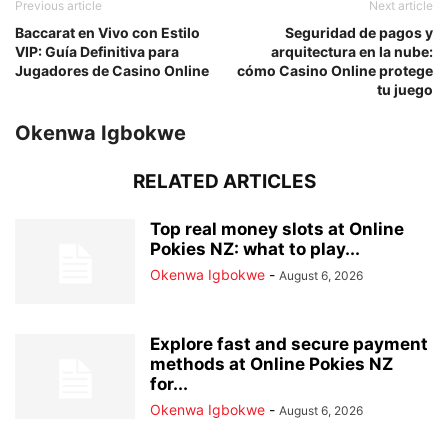
Previous article
Next article
Baccarat en Vivo con Estilo
Seguridad de pagos y
VIP: Guía Definitiva para
arquitectura en la nube:
Jugadores de Casino Online
cómo Casino Online protege
tu juego
Okenwa Igbokwe
RELATED ARTICLES
Top real money slots at Online
Pokies NZ: what to play...
Okenwa Igbokwe
-
August 6, 2026
Explore fast and secure payment
methods at Online Pokies NZ
for...
Okenwa Igbokwe
-
August 6, 2026