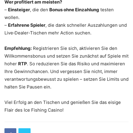
Wer profitiert am meisten?
–
Einsteiger
, die den
Bonus ohne Einzahlung
testen
wollen.
–
Erfahrene Spieler
, die dank schneller Auszahlungen und
Live‑Dealer‑Tischen mehr Action suchen.
Empfehlung:
Registrieren Sie sich, aktivieren Sie den
Willkommensbonus und setzen Sie zunächst auf Spiele mit
hoher
RTP
. So reduzieren Sie das Risiko und maximieren
Ihre Gewinnchancen. Und vergessen Sie nicht, immer
verantwortungsbewusst zu spielen – setzen Sie Limits und
halten Sie Pausen ein.
Viel Erfolg an den Tischen und genießen Sie das eisige
Flair des Ice Fishing Casino!