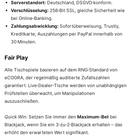
Serverstandort:
Deutschland, DSGVO‑konform.
Verschlüsselung:
256‑Bit SSL, gleiche Sicherheit wie
bei Online‑Banking.
Zahlungsabwicklung:
Sofortüberweisung, Trustly,
Kreditkarte; Auszahlungen per PayPal innerhalb von
30 Minuten.
Fair Play
Alle Tischspiele basieren auf dem RNG‑Standard von
eCOGRA, der regelmäßig auditierte Zufallszahlen
garantiert. Live‑Dealer‑Tische werden von unabhängigen
Prüfstellen überwacht, um Manipulationen
auszuschließen.
Quick Win:
Setzen Sie immer den
Maximum‑Bet
bei
Blackjack, wenn Sie ein 3‑zu‑2‑Blackjack erhalten – das
erhöht den erwarteten Wert signifikant.