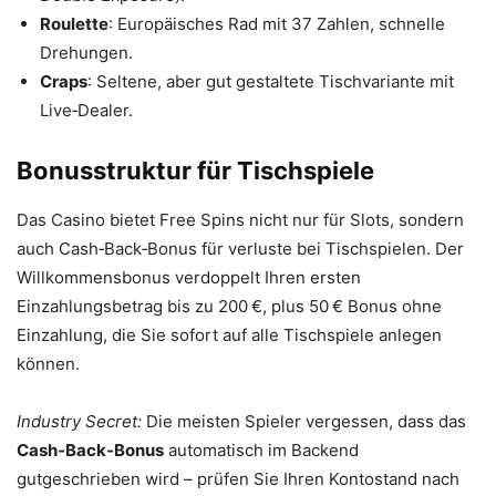
Roulette
: Europäisches Rad mit 37 Zahlen, schnelle
Drehungen.
Craps
: Seltene, aber gut gestaltete Tischvariante mit
Live‑Dealer.
Bonusstruktur für Tischspiele
Das Casino bietet Free Spins nicht nur für Slots, sondern
auch Cash‑Back‑Bonus für verluste bei Tischspielen. Der
Willkommensbonus verdoppelt Ihren ersten
Einzahlungsbetrag bis zu 200 €, plus 50 € Bonus ohne
Einzahlung, die Sie sofort auf alle Tischspiele anlegen
können.
Industry Secret:
Die meisten Spieler vergessen, dass das
Cash‑Back‑Bonus
automatisch im Backend
gutgeschrieben wird – prüfen Sie Ihren Kontostand nach