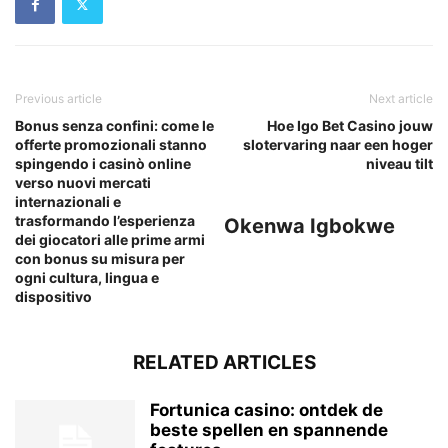
Previous article
Next article
Bonus senza confini: come le
Hoe Igo Bet Casino jouw
offerte promozionali stanno
slotervaring naar een hoger
spingendo i casinò online
niveau tilt
verso nuovi mercati
internazionali e
trasformando l’esperienza
Okenwa Igbokwe
dei giocatori alle prime armi
con bonus su misura per
ogni cultura, lingua e
dispositivo
RELATED ARTICLES
Fortunica casino: ontdek de
beste spellen en spannende