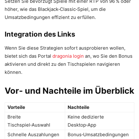
Setzen Sie bevorzugt Spiele mit einer RTP von 96 % oder
höher, wie das Blackjack‑Classic‑Spiel, um die
Umsatzbedingungen effizient zu erfüllen.
Integration des Links
Wenn Sie diese Strategien sofort ausprobieren wollen,
bietet sich das Portal
dragonia login
an, wo Sie den Bonus
aktivieren und direkt zu den Tischspielen navigieren
können.
Vor‑ und Nachteile im Überblick
Vorteile
Nachteile
Breite
Keine dedizierte
Tischspiel‑Auswahl
Desktop‑App
Schnelle Auszahlungen
Bonus‑Umsatzbedingungen