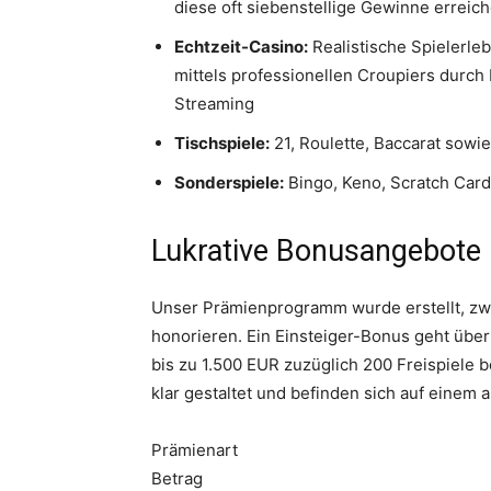
diese oft siebenstellige Gewinne erreic
Echtzeit-Casino:
Realistische Spielerleb
mittels professionellen Croupiers durch 
Streaming
Tischspiele:
21, Roulette, Baccarat sowi
Sonderspiele:
Bingo, Keno, Scratch Cards
Lukrative Bonusangebote
Unser Prämienprogramm wurde erstellt, zwe
honorieren. Ein Einsteiger-Bonus geht übe
bis zu 1.500 EUR zuzüglich 200 Freispiele
klar gestaltet und befinden sich auf ein
Prämienart
Betrag