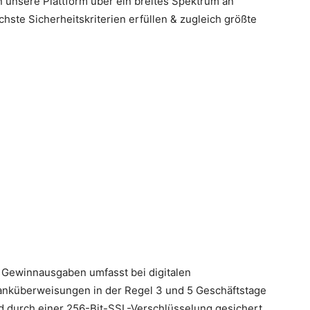
unsere Plattform über ein breites Spektrum an
ste Sicherheitskriterien erfüllen & zugleich größte
n Gewinnausgaben umfasst bei digitalen
anküberweisungen in der Regel 3 und 5 Geschäftstage
d durch einer 256-Bit-SSL-Verschlüsselung gesichert,