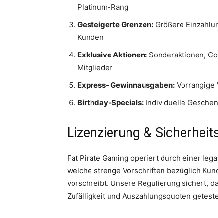
Platinum-Rang
Gesteigerte Grenzen:
Größere Einzahlu
Kunden
Exklusive Aktionen:
Sonderaktionen, Com
Mitglieder
Express- Gewinnausgaben:
Vorrangige 
Birthday-Specials:
Individuelle Geschen
Lizenzierung & Sicherhei
Fat Pirate Gaming operiert durch einer lega
welche strenge Vorschriften bezüglich Kund
vorschreibt. Unsere Regulierung sichert, d
Zufälligkeit und Auszahlungsquoten geteste