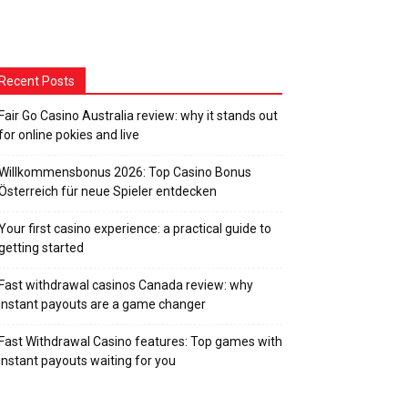
Recent Posts
Fair Go Casino Australia review: why it stands out
for online pokies and live
Willkommensbonus 2026: Top Casino Bonus
Österreich für neue Spieler entdecken
Your first casino experience: a practical guide to
getting started
Fast withdrawal casinos Canada review: why
instant payouts are a game changer
Fast Withdrawal Casino features: Top games with
instant payouts waiting for you