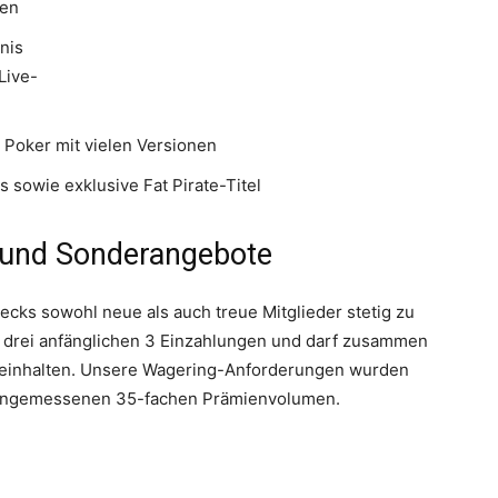
hen
nis
Live-
e Poker mit vielen Versionen
 sowie exklusive Fat Pirate-Titel
 und Sonderangebote
cks sowohl neue als auch treue Mitglieder stetig zu
r drei anfänglichen 3 Einzahlungen und darf zusammen
 beinhalten. Unsere Wagering-Anforderungen wurden
em angemessenen 35-fachen Prämienvolumen.