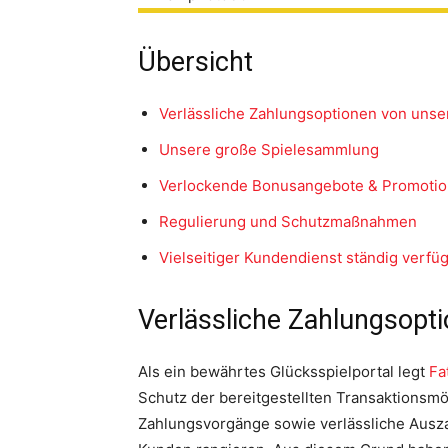
Übersicht
Verlässliche Zahlungsoptionen von uns
Unsere große Spielesammlung
Verlockende Bonusangebote & Promoti
Regulierung und Schutzmaßnahmen
Vielseitiger Kundendienst ständig verfü
Verlässliche Zahlungsopti
Als ein bewährtes Glücksspielportal legt
Fa
Schutz der bereitgestellten Transaktionsmög
Zahlungsvorgänge sowie verlässliche Ausz