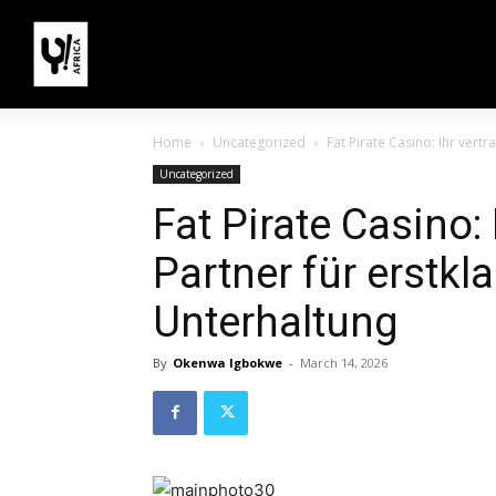
Home
Uncategorized
Fat Pirate Casino: Ihr vert
Uncategorized
Fat Pirate Casino:
Partner für erstkla
Unterhaltung
By
Okenwa Igbokwe
-
March 14, 2026