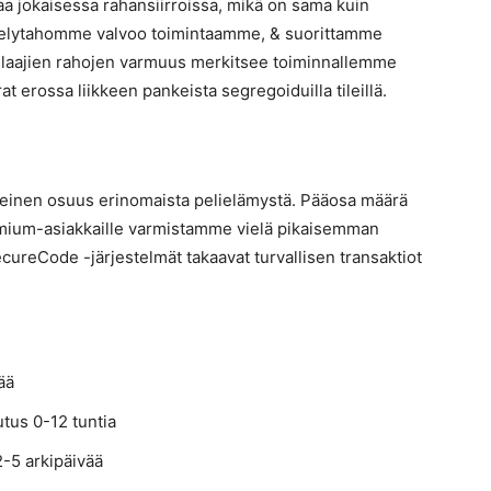
 jokaisessa rahansiirroissa, mikä on sama kuin
äätelytahomme valvoo toimintaamme, & suorittamme
elaajien rahojen varmuus merkitsee toiminnallemme
 erossa liikkeen pankeista segregoiduilla tileillä.
keinen osuus erinomaista pelielämystä. Pääosa määrä
premium-asiakkaille varmistamme vielä pikaisemman
cureCode -järjestelmät takaavat turvallisen transaktiot
ää
utus 0-12 tuntia
2-5 arkipäivää