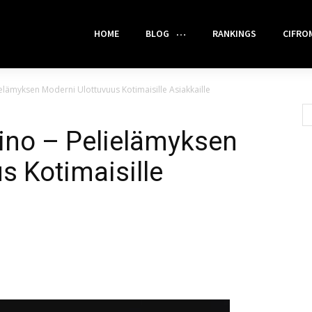
HOME
BLOG
RANKINGS
CIFRO
ielämyksen Moderni Ulottuvuus Kotimaisille Asiakkaille
sino – Pelielämyksen
s Kotimaisille