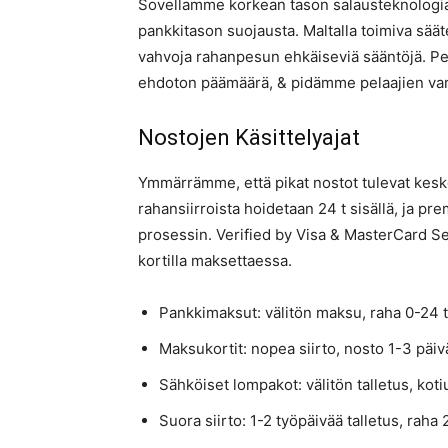
Sovellamme korkean tason salausteknologiaa
pankkitason suojausta. Maltalla toimiva s
vahvoja rahanpesun ehkäiseviä sääntöjä. P
ehdoton päämäärä, & pidämme pelaajien varat
Nostojen Käsittelyajat
Ymmärrämme, että pikat nostot tulevat kes
rahansiirroista hoidetaan 24 t sisällä, ja 
prosessin. Verified by Visa & MasterCard Se
kortilla maksettaessa.
Pankkimaksut: välitön maksu, raha 0-24 t
Maksukortit: nopea siirto, nosto 1-3 päiv
Sähköiset lompakot: välitön talletus, koti
Suora siirto: 1-2 työpäivää talletus, raha 