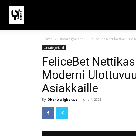
Home
Uncategorized
FeliceBet Nettikasino – Pel
Uncategorized
FeliceBet Nettika
Moderni Ulottuvuu
Asiakkaille
By
Okenwa Igbokwe
-
June 4, 2026