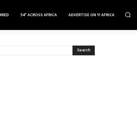
MRED
54° ACROSS AFRICA
ADVERTISE ON Y! AFRICA