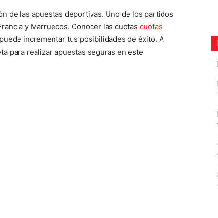
ón de las apuestas deportivas. Uno de los partidos
Francia y Marruecos. Conocer las cuotas
cuotas
puede incrementar tus posibilidades de éxito. A
ta para realizar apuestas seguras en este