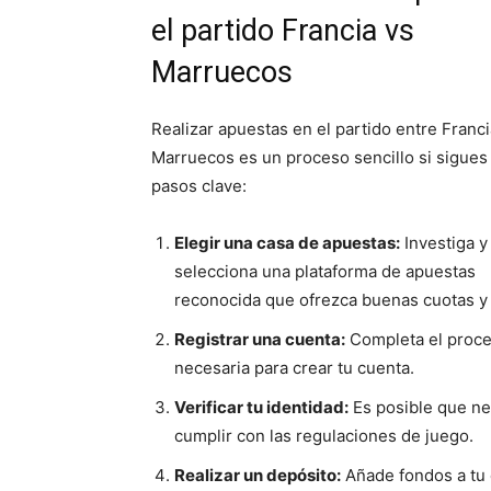
el partido Francia vs
Marruecos
Realizar apuestas en el partido entre Franci
Marruecos es un proceso sencillo si sigues
pasos clave:
Elegir una casa de apuestas:
Investiga y
selecciona una plataforma de apuestas
reconocida que ofrezca buenas cuotas y
Registrar una cuenta:
Completa el proce
necesaria para crear tu cuenta.
Verificar tu identidad:
Es posible que nec
cumplir con las regulaciones de juego.
Realizar un depósito:
Añade fondos a tu 