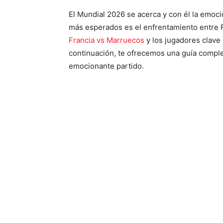
El Mundial 2026 se acerca y con él la emoci
más esperados es el enfrentamiento entre 
Francia vs Marruecos
y los jugadores clave 
continuación, te ofrecemos una guía comple
emocionante partido.