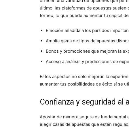
ofrecen una variedad de opciones que permi
último, las plataformas de apuestas suelen
torneo, lo que puede aumentar tu capital de
Emoción añadida a los partidos importan
Amplia gama de tipos de apuestas dispon
Bonos y promociones que mejoran la exp
Acceso a análisis y predicciones de expe
Estos aspectos no solo mejoran la experien
aumentar tus posibilidades de éxito si se ut
Confianza y seguridad al 
Apostar de manera segura es fundamental e
elegir casas de apuestas que estén regulada