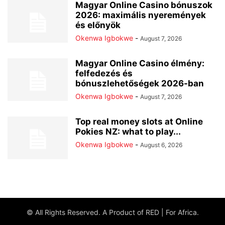
Magyar Online Casino bónuszok
2026: maximális nyeremények
és előnyök
Okenwa Igbokwe
-
August 7, 2026
Magyar Online Casino élmény:
felfedezés és
bónuszlehetőségek 2026-ban
Okenwa Igbokwe
-
August 7, 2026
Top real money slots at Online
Pokies NZ: what to play...
Okenwa Igbokwe
-
August 6, 2026
© All Rights Reserved. A Product of RED | For Africa.