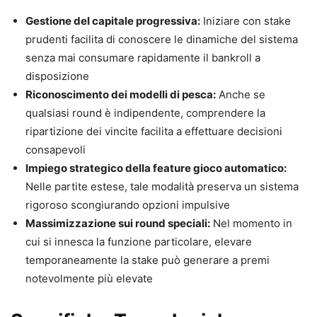
Gestione del capitale progressiva:
Iniziare con stake
prudenti facilita di conoscere le dinamiche del sistema
senza mai consumare rapidamente il bankroll a
disposizione
Riconoscimento dei modelli di pesca:
Anche se
qualsiasi round è indipendente, comprendere la
ripartizione dei vincite facilita a effettuare decisioni
consapevoli
Impiego strategico della feature gioco automatico:
Nelle partite estese, tale modalità preserva un sistema
rigoroso scongiurando opzioni impulsive
Massimizzazione sui round speciali:
Nel momento in
cui si innesca la funzione particolare, elevare
temporaneamente la stake può generare a premi
notevolmente più elevate