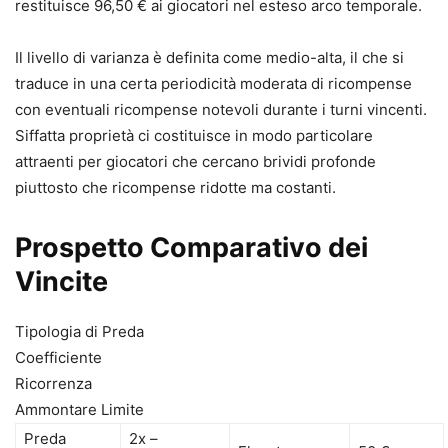
restituisce 96,50 € ai giocatori nel esteso arco temporale.
Il livello di varianza è definita come medio-alta, il che si
traduce in una certa periodicità moderata di ricompense
con eventuali ricompense notevoli durante i turni vincenti.
Siffatta proprietà ci costituisce in modo particolare
attraenti per giocatori che cercano brividi profonde
piuttosto che ricompense ridotte ma costanti.
Prospetto Comparativo dei
Vincite
Tipologia di Preda
Coefficiente
Ricorrenza
Ammontare Limite
Preda
2x –