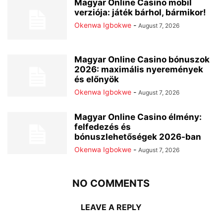
Magyar Online Casino mobil
verziója: játék bárhol, bármikor!
Okenwa Igbokwe
-
August 7, 2026
Magyar Online Casino bónuszok
2026: maximális nyeremények
és előnyök
Okenwa Igbokwe
-
August 7, 2026
Magyar Online Casino élmény:
felfedezés és
bónuszlehetőségek 2026-ban
Okenwa Igbokwe
-
August 7, 2026
NO COMMENTS
LEAVE A REPLY