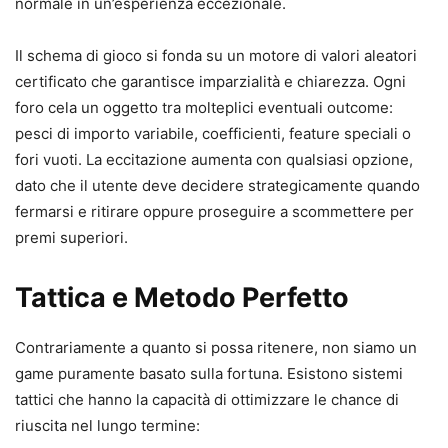
normale in un’esperienza eccezionale.
Il schema di gioco si fonda su un motore di valori aleatori
certificato che garantisce imparzialità e chiarezza. Ogni
foro cela un oggetto tra molteplici eventuali outcome:
pesci di importo variabile, coefficienti, feature speciali o
fori vuoti. La eccitazione aumenta con qualsiasi opzione,
dato che il utente deve decidere strategicamente quando
fermarsi e ritirare oppure proseguire a scommettere per
premi superiori.
Tattica e Metodo Perfetto
Contrariamente a quanto si possa ritenere, non siamo un
game puramente basato sulla fortuna. Esistono sistemi
tattici che hanno la capacità di ottimizzare le chance di
riuscita nel lungo termine: