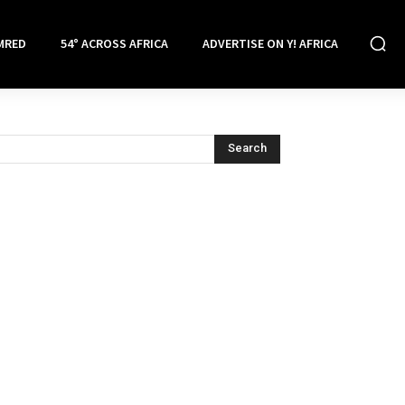
MRED
54° ACROSS AFRICA
ADVERTISE ON Y! AFRICA