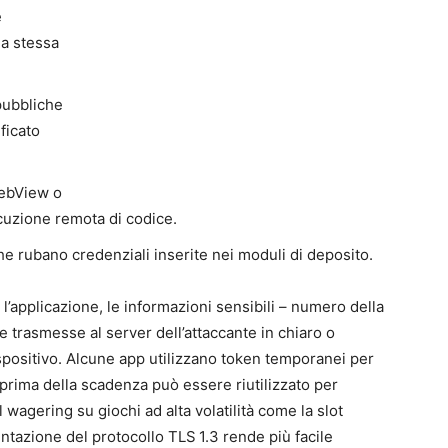
e
la stessa
pubbliche
ficato
WebView o
uzione remota di codice.
che rubano credenziali inserite nei moduli di deposito.
l’applicazione, le informazioni sensibili – numero della
 trasmesse al server dell’attaccante in chiaro o
dispositivo. Alcune app utilizzano token temporanei per
o prima della scadenza può essere riutilizzato per
 wagering su giochi ad alta volatilità come la slot
ntazione del protocollo TLS 1.3 rende più facile