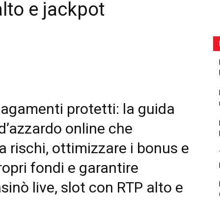
alto e jackpot
agamenti protetti: la guida
 d’azzardo online che
a rischi, ottimizzare i bonus e
opri fondi e garantire
sinò live, slot con RTP alto e