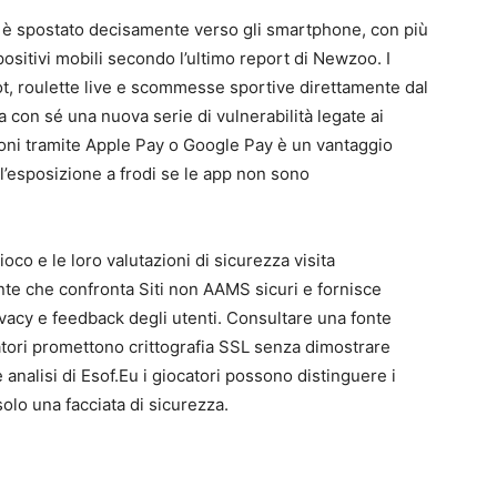
si è spostato decisamente verso gli smartphone, con più
sitivi mobili secondo l’ultimo report di Newzoo. I
lot, roulette live e scommesse sportive direttamente dal
con sé una nuova serie di vulnerabilità legate ai
zioni tramite Apple Pay o Google Pay è un vantaggio
’esposizione a frodi se le app non sono
oco e le loro valutazioni di sicurezza visita
nte che confronta Siti non AAMS sicuri e fornisce
privacy e feedback degli utenti. Consultare una fonte
tori promettono crittografia SSL senza dimostrare
 analisi di Esof.Eu i giocatori possono distinguere i
solo una facciata di sicurezza.