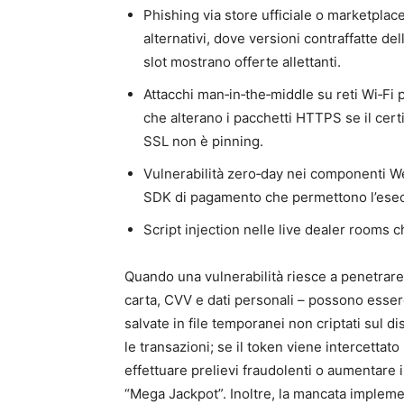
Phishing via store ufficiale o marketplac
alternativi, dove versioni contraffatte del
slot mostrano offerte allettanti.
Attacchi man‑in‑the‑middle su reti Wi‑Fi 
che alterano i pacchetti HTTPS se il certi
SSL non è pinning.
Vulnerabilità zero‑day nei componenti 
SDK di pagamento che permettono l’esec
Script injection nelle live dealer rooms 
Quando una vulnerabilità riesce a penetrare 
carta, CVV e dati personali – possono essere
salvate in file temporanei non criptati sul 
le transazioni; se il token viene intercettat
effettuare prelievi fraudolenti o aumentare il
“Mega Jackpot”. Inoltre, la mancata impleme