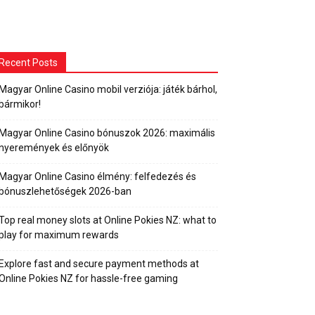
Recent Posts
Magyar Online Casino mobil verziója: játék bárhol,
bármikor!
Magyar Online Casino bónuszok 2026: maximális
nyeremények és előnyök
Magyar Online Casino élmény: felfedezés és
bónuszlehetőségek 2026-ban
Top real money slots at Online Pokies NZ: what to
play for maximum rewards
Explore fast and secure payment methods at
Online Pokies NZ for hassle-free gaming