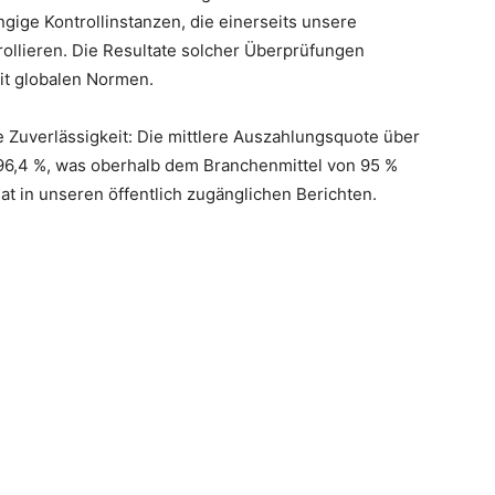
ge Kontrollinstanzen, die einerseits unsere
rollieren. Die Resultate solcher Überprüfungen
t globalen Normen.
e Zuverlässigkeit: Die mittlere Auszahlungsquote über
 96,4 %, was oberhalb dem Branchenmittel von 95 %
nat in unseren öffentlich zugänglichen Berichten.