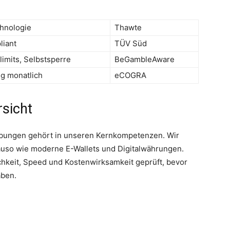
hnologie
Thawte
iant
TÜV Süd
limits, Selbstsperre
BeGambleAware
g monatlich
eCOGRA
sicht
ebungen gehört in unseren Kernkompetenzen. Wir
auso wie moderne E-Wallets und Digitalwährungen.
chkeit, Speed und Kostenwirksamkeit geprüft, bevor
aben.