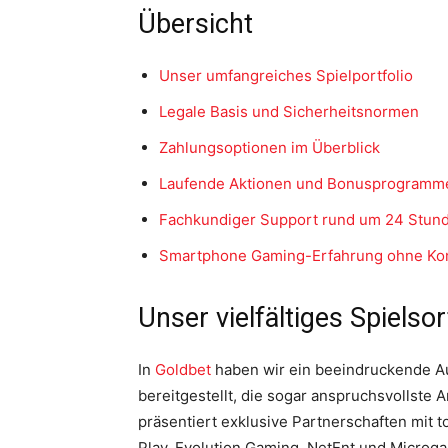
Übersicht
Unser umfangreiches Spielportfolio
Legale Basis und Sicherheitsnormen
Zahlungsoptionen im Überblick
Laufende Aktionen und Bonusprogramm
Fachkundiger Support rund um 24 Stun
Smartphone Gaming-Erfahrung ohne K
Unser vielfältiges Spielso
In
Goldbet
haben wir ein beeindruckende Aus
bereitgestellt, die sogar anspruchsvollste
präsentiert exklusive Partnerschaften mit t
Play, Evolution Gaming, NetEnt und Microga