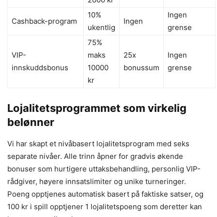
10%
Ingen
Cashback-program
Ingen
ukentlig
grense
75%
VIP-
maks
25x
Ingen
innskuddsbonus
10000
bonussum
grense
kr
Lojalitetsprogrammet som virkelig
belønner
Vi har skapt et nivåbasert lojalitetsprogram med seks
separate nivåer. Alle trinn åpner for gradvis økende
bonuser som hurtigere uttaksbehandling, personlig VIP-
rådgiver, høyere innsatslimiter og unike turneringer.
Poeng opptjenes automatisk basert på faktiske satser, og
100 kr i spill opptjener 1 lojalitetspoeng som deretter kan