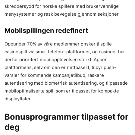
skreddersydd for norske spillere med brukervennlige
menysystemer og rask bevegelse gjennom seksjoner.
Mobilspillingen redefinert
Oppunder 70% av våre medlemmer ønsker å spille
casinospill via smarttelefon- plattformer, og casinoet har
derfor prioritert mobilopplevelsen sterkt. Appen
plattformens, selv om den er nettbasert, tilbyr push-
varsler for kommende kampanjetilbud, raskere
autentisering med biometrisk autentisering, og tilpassede
mobiloptimaliserte spill som er tilpasset for kompakte
displayflater.
Bonusprogrammer tilpasset for
deg