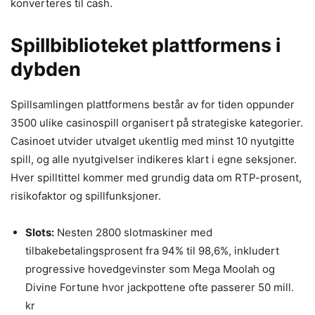
konverteres til cash.
Spillbiblioteket plattformens i
dybden
Spillsamlingen plattformens består av for tiden oppunder
3500 ulike casinospill organisert på strategiske kategorier.
Casinoet utvider utvalget ukentlig med minst 10 nyutgitte
spill, og alle nyutgivelser indikeres klart i egne seksjoner.
Hver spilltittel kommer med grundig data om RTP-prosent,
risikofaktor og spillfunksjoner.
Slots:
Nesten 2800 slotmaskiner med
tilbakebetalingsprosent fra 94% til 98,6%, inkludert
progressive hovedgevinster som Mega Moolah og
Divine Fortune hvor jackpottene ofte passerer 50 mill.
kr