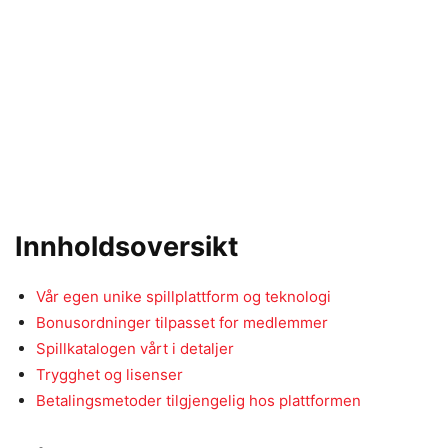
Innholdsoversikt
Vår egen unike spillplattform og teknologi
Bonusordninger tilpasset for medlemmer
Spillkatalogen vårt i detaljer
Trygghet og lisenser
Betalingsmetoder tilgjengelig hos plattformen