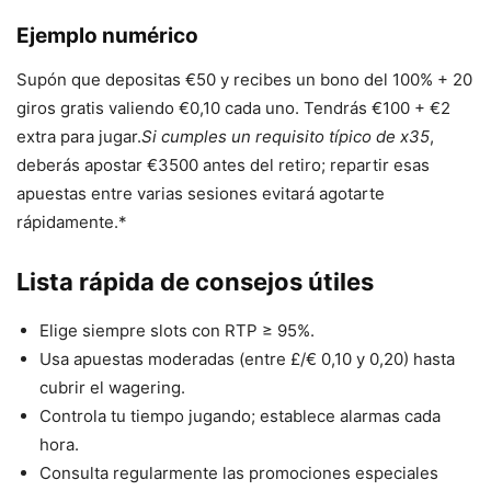
Ejemplo numérico
Supón que depositas €50 y recibes un bono del 100% + 20
giros gratis valiendo €0,10 cada uno. Tendrás €100 + €2
extra para jugar.
Si cumples un requisito típico de x35
,
deberás apostar €3500 antes del retiro; repartir esas
apuestas entre varias sesiones evitará agotarte
rápidamente.*
Lista rápida de consejos útiles
Elige siempre slots con RTP ≥ 95%.
Usa apuestas moderadas (entre £/€ 0,10 y 0,20) hasta
cubrir el wagering.
Controla tu tiempo jugando; establece alarmas cada
hora.
Consulta regularmente las promociones especiales