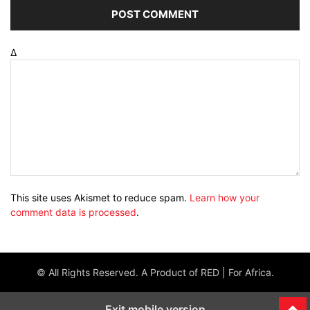
Δ
This site uses Akismet to reduce spam.
Learn how your
comment data is processed
.
© All Rights Reserved. A Product of RED | For Africa.
Exit mobile version