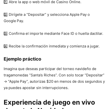
1️⃣ Abre la app o web móvil de Casino Online.
2️⃣ Dirígete a “Depositar” y selecciona Apple Pay o
Google Pay.
3️⃣ Confirma el importe mediante Face ID o huella dactilar.
4️⃣ Recibe la confirmación inmediata y comienza a jugar.
Ejemplo práctico
Imagina que deseas participar del torneo navideño de
tragamonedas “Santa’s Riches”. Con solo tocar “Depositar”
→ “Apple Pay”, autorizas $20 en menos de dos segundos y
ya puedes apostar sin interrupciones.
Experiencia de juego en vivo