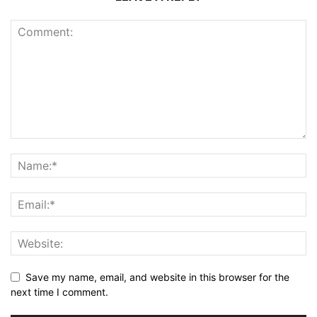
Save my name, email, and website in this browser for the
next time I comment.