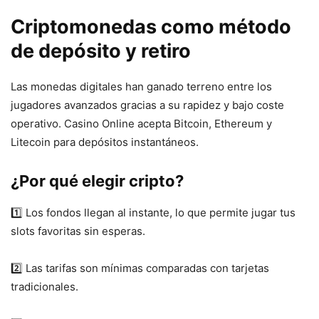
Criptomonedas como método
de depósito y retiro
Las monedas digitales han ganado terreno entre los
jugadores avanzados gracias a su rapidez y bajo coste
operativo. Casino Online acepta Bitcoin, Ethereum y
Litecoin para depósitos instantáneos.
¿Por qué elegir cripto?
1️⃣ Los fondos llegan al instante, lo que permite jugar tus
slots favoritas sin esperas.
2️⃣ Las tarifas son mínimas comparadas con tarjetas
tradicionales.