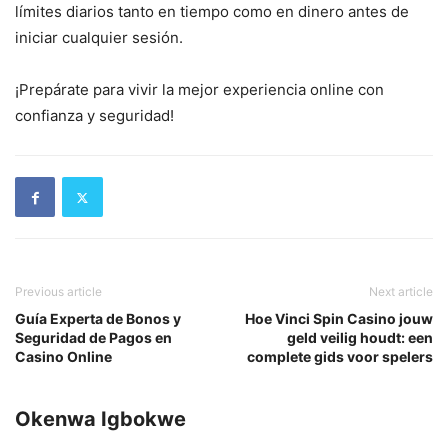
límites diarios tanto en tiempo como en dinero antes de
iniciar cualquier sesión.
¡Prepárate para vivir la mejor experiencia online con
confianza y seguridad!
Previous article
Next article
Guía Experta de Bonos y
Hoe Vinci Spin Casino jouw
Seguridad de Pagos en
geld veilig houdt: een
Casino Online
complete gids voor spelers
Okenwa Igbokwe