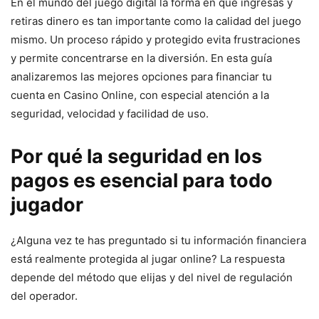
En el mundo del juego digital la forma en que ingresas y
retiras dinero es tan importante como la calidad del juego
mismo. Un proceso rápido y protegido evita frustraciones
y permite concentrarse en la diversión. En esta guía
analizaremos las mejores opciones para financiar tu
cuenta en Casino Online, con especial atención a la
seguridad, velocidad y facilidad de uso.
Por qué la seguridad en los
pagos es esencial para todo
jugador
¿Alguna vez te has preguntado si tu información financiera
está realmente protegida al jugar online? La respuesta
depende del método que elijas y del nivel de regulación
del operador.