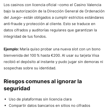
Los casinos con licencia oficial –como el Casino Valencia
bajo la autorización de la Dirección General de Ordenación
del Juego– están obligados a cumplir estrictos estándares
anti‑fraude y protección al cliente. Esto se traduce en
datos cifrados y auditorías regulares que garantizan la
integridad de tus fondos.
Ejemplo:
María quiso probar una nueva slot con un bono
bienvenida del 100 % hasta €200. Al usar su tarjeta Visa
recibió el depósito al instante y pudo jugar sin demoras ni
sospechas sobre su identidad.
Riesgos comunes al ignorar la
seguridad
Uso de plataformas sin licencia clara
Compartir datos bancarios en sitios no cifrados