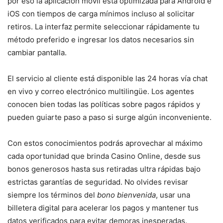
por eso la aplicación móvil está optimizada para Android e
iOS con tiempos de carga mínimos incluso al solicitar
retiros. La interfaz permite seleccionar rápidamente tu
método preferido e ingresar los datos necesarios sin
cambiar pantalla.
El servicio al cliente está disponible las 24 horas vía chat
en vivo y correo electrónico multilingüe. Los agentes
conocen bien todas las políticas sobre pagos rápidos y
pueden guiarte paso a paso si surge algún inconveniente.
Con estos conocimientos podrás aprovechar al máximo
cada oportunidad que brinda Casino Online, desde sus
bonos generosos hasta sus retiradas ultra rápidas bajo
estrictas garantías de seguridad. No olvides revisar
siempre los términos del
bono bienvenida
, usar una
billetera digital para acelerar los pagos y mantener tus
datos verificados para evitar demoras inesperadas.