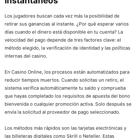
instantáneos
Los jugadores buscan cada vez más la posibilidad de
retirar sus ganancias al instante. ¿Por qué esperar varios
días cuando el dinero está disponible en tu cuenta? La
velocidad del pago depende de tres factores clave: el
método elegido, la verificación de identidad y las políticas
internas del casino.
En Casino Online, los procesos están automatizados para
reducir tiempos muertos. Cuando solicitas un retiro, el
sistema verifica automáticamente tu saldo y comprueba
que hayas completado los requisitos de apuesta del bono
bienvenida o cualquier promoción activa. Solo después se
envía la solicitud al proveedor de pago seleccionado.
Los métodos más rápidos son las tarjetas electrónicas y
las billeteras digitales como Skrill o Neteller. Estas