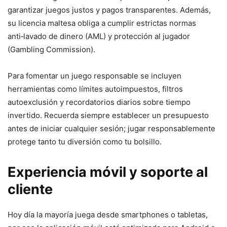
garantizar juegos justos y pagos transparentes. Además,
su licencia maltesa obliga a cumplir estrictas normas
anti‑lavado de dinero (AML) y protección al jugador
(Gambling Commission).
Para fomentar un juego responsable se incluyen
herramientas como límites autoimpuestos, filtros
autoexclusión y recordatorios diarios sobre tiempo
invertido. Recuerda siempre establecer un presupuesto
antes de iniciar cualquier sesión; jugar responsablemente
protege tanto tu diversión como tu bolsillo.
Experiencia móvil y soporte al
cliente
Hoy día la mayoría juega desde smartphones o tabletas,