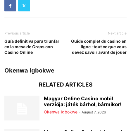
Previous article
Next article
Guía definitiva para triunfar
Guide complet du casino en
en la mesa de Craps con
ligne : tout ce que vous
Casino Online
devez savoir avant de jouer
Okenwa Igbokwe
RELATED ARTICLES
Magyar Online Casino mobil
verziója: játék bárhol, bármikor!
Okenwa Igbokwe
-
August 7, 2026