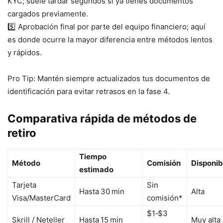
KYC; suele tardar segundos si ya tienes documentos
cargados previamente.
5️⃣ Aprobación final por parte del equipo financiero; aquí
es donde ocurre la mayor diferencia entre métodos lentos
y rápidos.
Pro Tip: Mantén siempre actualizados tus documentos de
identificación para evitar retrasos en la fase 4.
Comparativa rápida de métodos de
retiro
Tiempo
Método
Comisión
Disponib
estimado
Tarjeta
Sin
Hasta 30 min
Alta
Visa/MasterCard
comisión*
$1‑$3
Skrill / Neteller
Hasta 15 min
Muy alta