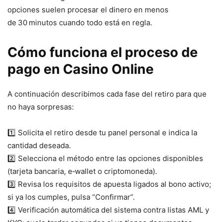
opciones suelen procesar el dinero en menos
de 30 minutos cuando todo está en regla.
Cómo funciona el proceso de
pago en Casino Online
A continuación describimos cada fase del retiro para que
no haya sorpresas:
1️⃣ Solicita el retiro desde tu panel personal e indica la
cantidad deseada.
2️⃣ Selecciona el método entre las opciones disponibles
(tarjeta bancaria, e‑wallet o criptomoneda).
3️⃣ Revisa los requisitos de apuesta ligados al bono activo;
si ya los cumples, pulsa “Confirmar”.
4️⃣ Verificación automática del sistema contra listas AML y