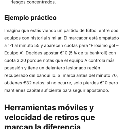
riesgos concentrados.
Ejemplo práctico
Imagina que estás viendo un partido de fútbol entre dos
equipos con historial similar. El marcador está empatado
a 1‑1 al minuto 55 y aparecen cuotas para “Próximo gol –
Equipo A”. Decides apostar €10 (5 % de tu bankroll) con
cuota 3.20 porque notas que el equipo A controla más
posesión y tiene un delantero lesionado recién
recuperado del banquillo. Si marca antes del minuto 70,
obtienes €32 netos; si no ocurre, solo pierdes €10 pero
mantienes capital suficiente para seguir apostando.
Herramientas móviles y
velocidad de retiros que
marcan la diferencia