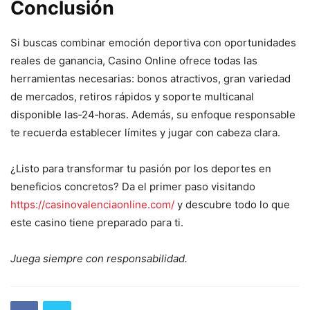
Conclusión
Si buscas combinar emoción deportiva con oportunidades
reales de ganancia, Casino Online ofrece todas las
herramientas necesarias: bonos atractivos, gran variedad
de mercados, retiros rápidos y soporte multicanal
disponible las‑24‑horas. Además, su enfoque responsable
te recuerda establecer límites y jugar con cabeza clara.
¿Listo para transformar tu pasión por los deportes en
beneficios concretos? Da el primer paso visitando
https://casinovalenciaonline.com/
y descubre todo lo que
este casino tiene preparado para ti.
Juega siempre con responsabilidad.