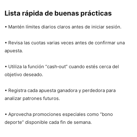
Lista rápida de buenas prácticas
• Mantén límites diarios claros antes de iniciar sesión.
• Revisa las cuotas varias veces antes de confirmar una
apuesta.
• Utiliza la función “cash‑out” cuando estés cerca del
objetivo deseado.
• Registra cada apuesta ganadora y perdedora para
analizar patrones futuros.
• Aprovecha promociones especiales como “bono
deporte” disponible cada fin de semana.