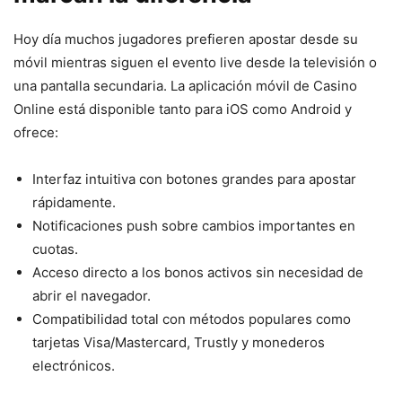
Hoy día muchos jugadores prefieren apostar desde su
móvil mientras siguen el evento live desde la televisión o
una pantalla secundaria. La aplicación móvil de Casino
Online está disponible tanto para iOS como Android y
ofrece:
Interfaz intuitiva con botones grandes para apostar
rápidamente.
Notificaciones push sobre cambios importantes en
cuotas.
Acceso directo a los bonos activos sin necesidad de
abrir el navegador.
Compatibilidad total con métodos populares como
tarjetas Visa/Mastercard, Trustly y monederos
electrónicos.