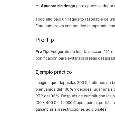
Apuesta sin riesgo
para apuestas deport
Todo ello bajo un requisito razonable de
wa
Este número es competitivo comparado con 
Pro Tip
Pro Tip:
Asegúrate de leer la sección “Térm
bonificación para evitar sorpresas desagra
Ejemplo práctico
Imagina que depositas 200 €, obtienes un 
bienvenida del 100 % y decides jugar una sl
RTP del 96 %. Después de cumplir con los r
(30 × 400 € = 12 000 € apostados), podrás re
ganancias sin restricciones adicionales.