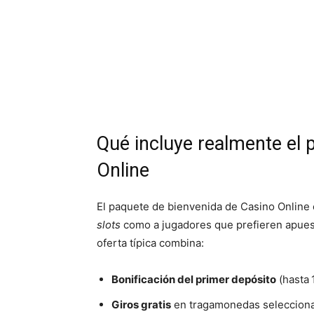
Qué incluye realmente el 
Online
El paquete de bienvenida de Casino Online e
slots
como a jugadores que prefieren apuest
oferta típica combina:
Bonificación del primer depósito
(hasta 
Giros gratis
en tragamonedas seleccion