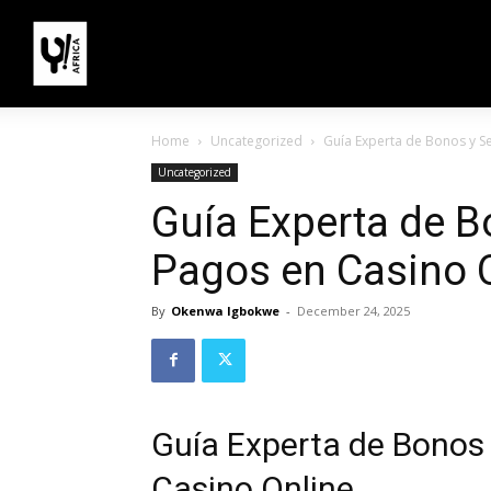
Home
Uncategorized
Guía Experta de Bonos y S
Uncategorized
Guía Experta de B
Pagos en Casino 
By
Okenwa Igbokwe
-
December 24, 2025
Guía Experta de Bonos
Casino Online