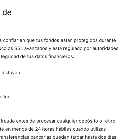
 de
s confiar en que tus fondos están protegidos durante
tocolos SSL avanzados y está regulado por autoridades
tegridad de tus datos financieros.
 incluyen:
eller
fraude antes de procesar cualquier depósito o retiro.
e en menos de 24 horas hábiles cuando utilizas
ransferencias bancarias pueden tardar hasta dos días