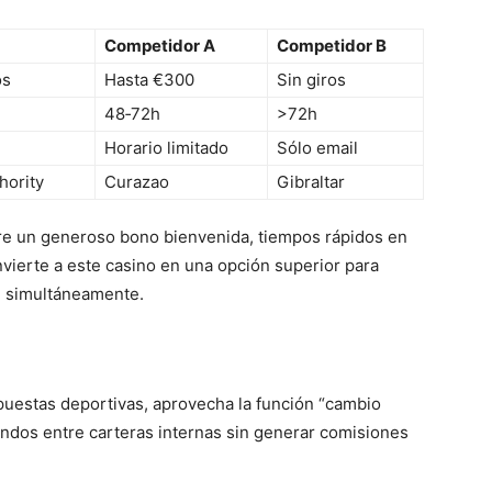
Competidor A
Competidor B
os
Hasta €300
Sin giros
48‑72h
>72h
Horario limitado
Sólo email
hority
Curazao
Gibraltar
re un generoso bono bienvenida, tiempos rápidos en
vierte a este casino en una opción superior para
n simultáneamente.
puestas deportivas, aprovecha la función “cambio
fondos entre carteras internas sin generar comisiones