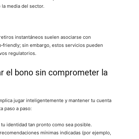
la media del sector.
etiros instantáneos suelen asociarse con
‑friendly; sin embargo, estos servicios pueden
vos regulatorios.
r el bono sin comprometer la
mplica jugar inteligentemente y mantener tu cuenta
ta paso a paso:
 tu identidad tan pronto como sea posible.
s recomendaciones mínimas indicadas (por ejemplo,