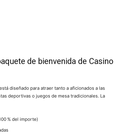
paquete de bienvenida de Casino
stá diseñado para atraer tanto a aficionados a las
as deportivas o juegos de mesa tradicionales. La
100 % del importe)
adas