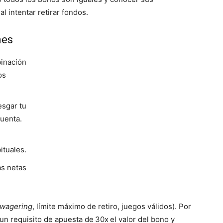
l intentar retirar fondos.
nes
binación
os
esgar tu
cuenta.
ituales.
as netas
wagering
, límite máximo de retiro, juegos válidos). Por
n requisito de apuesta de 30x el valor del bono y