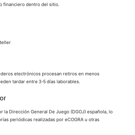
financiero dentro del sitio.
teller
deros electrónicos procesan retiros en menos
eden tardar entre 3‑5 días laborables.
or
or la Dirección General De Juego (DGOJ) española, lo
orías periódicas realizadas por eCOGRA u otras