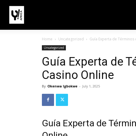
Home
Uncategorized
Guía Experta de Términos 
Uncategorized
Guía Experta de T
Casino Online
By
Okenwa Igbokwe
-
July 1, 2025
Guía Experta de Térmi
Online