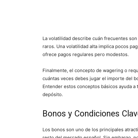
La volatilidad describe cuán frecuentes so
raros. Una volatilidad alta implica pocos p
ofrece pagos regulares pero modestos.
Finalmente, el concepto de wagering o requi
cuántas veces debes jugar el importe del b
Entender estos conceptos básicos ayuda a 
depósito.
Bonos y Condiciones Clav
Los bonos son uno de los principales atract
resto del mercado español. Sin embargo, no