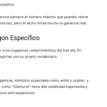
umplirlo.
 revisa siempre el número máximo que puedes retirar
neroso, pero el techo limita mucho la ganancia real.
gon Específico
 a los jugadores comprometidos día tras día. En
egorías con su propio vocabulario.
agadoras, símbolos especiales como
wilds
o
scatter
, y
como “Starburst” tiene alta volatilidad baja‑media y
olos wild expansivos.