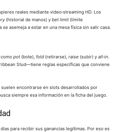
rupieres reales mediante video‑streaming HD. Los
ory
(historial de manos) y
bet limit
(límite
se asemeja a estar en una mesa física sin salir casa.
s como
pot
(bote),
fold
(retirarse),
raise
(subir) y
all‑in
.
ibbean Stud—tiene reglas específicas que conviene
suelen encontrarse en slots desarrollados por
sca siempre esa información en la ficha del juego.
dad
ías para recibir sus ganancias legítimas. Por eso es