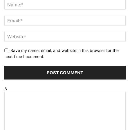
Save my name, email, and website in this browser for the
next time I comment.
Δ