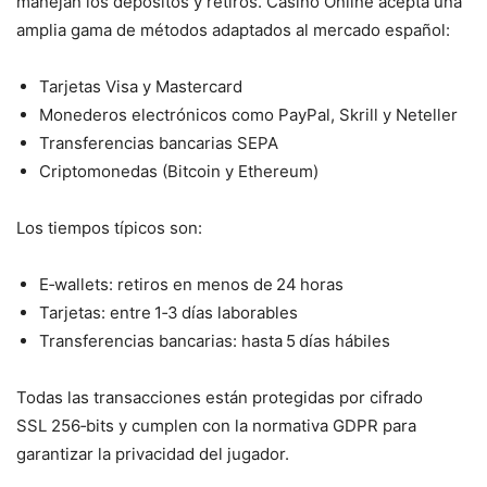
manejan los depósitos y retiros. Casino Online acepta una
amplia gama de métodos adaptados al mercado español:
Tarjetas Visa y Mastercard
Monederos electrónicos como PayPal, Skrill y Neteller
Transferencias bancarias SEPA
Criptomonedas (Bitcoin y Ethereum)
Los tiempos típicos son:
E‑wallets: retiros en menos de 24 horas
Tarjetas: entre 1‑3 días laborables
Transferencias bancarias: hasta 5 días hábiles
Todas las transacciones están protegidas por cifrado
SSL 256‑bits y cumplen con la normativa GDPR para
garantizar la privacidad del jugador.