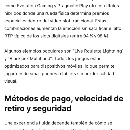
como Evolution Gaming y Pragmatic Play ofrecen títulos
híbridos donde una rueda física determina premios
especiales dentro del video‑slot tradicional. Estas
combinaciones aumentan la emoción sin sacrificar el alto
RTP típico de los slots digitales (entre 94 % y 98 %).
Algunos ejemplos populares son “Live Roulette Lightning”
y “Blackjack Multihand”. Todos los juegos están
optimizados para dispositivos móviles, lo que permite
jugar desde smartphones o tablets sin perder calidad
visual.
Métodos de pago, velocidad de
retiro y seguridad
Una experiencia fluida depende también de cómo se