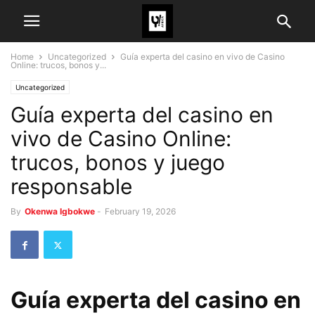
Home
Uncategorized
Guía experta del casino en vivo de Casino
Online: trucos, bonos y...
Uncategorized
Guía experta del casino en
vivo de Casino Online:
trucos, bonos y juego
responsable
By
Okenwa Igbokwe
-
February 19, 2026
Guía experta del casino en