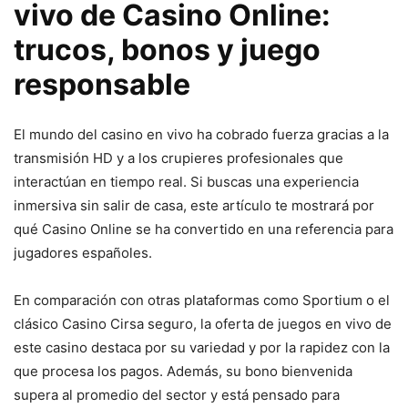
vivo de Casino Online:
trucos, bonos y juego
responsable
El mundo del casino en vivo ha cobrado fuerza gracias a la
transmisión HD y a los crupieres profesionales que
interactúan en tiempo real. Si buscas una experiencia
inmersiva sin salir de casa, este artículo te mostrará por
qué Casino Online se ha convertido en una referencia para
jugadores españoles.
En comparación con otras plataformas como Sportium o el
clásico Casino Cirsa seguro, la oferta de juegos en vivo de
este casino destaca por su variedad y por la rapidez con la
que procesa los pagos. Además, su bono bienvenida
supera al promedio del sector y está pensado para