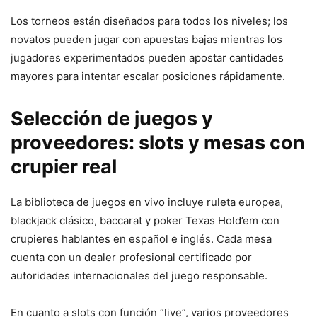
Los torneos están diseñados para todos los niveles; los
novatos pueden jugar con apuestas bajas mientras los
jugadores experimentados pueden apostar cantidades
mayores para intentar escalar posiciones rápidamente.
Selección de juegos y
proveedores: slots y mesas con
crupier real
La biblioteca de juegos en vivo incluye ruleta europea,
blackjack clásico, baccarat y poker Texas Hold’em con
crupieres hablantes en español e inglés. Cada mesa
cuenta con un dealer profesional certificado por
autoridades internacionales del juego responsable.
En cuanto a slots con función “live”, varios proveedores