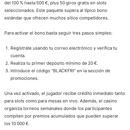
del 100 % hasta 500 €, plus 50 giros gratis en slots
seleccionados. Este paquete supera al típico bono
estándar que ofrecen muchos sitios competidores.
Para activar el bono basta seguir tres pasos simples:
Regístrate usando tu correo electrónico y verifica tu
cuenta.
Realiza tu primer depósito mínimo de 20 €.
Introduce el código “BLACKFRI” en la sección de
promociones.
Una vez activado, el jugador recibe crédito inmediato tanto
para slots como para mesas en vivo. Además, el casino
organiza torneos semanales donde los participantes
compiten por premios acumulados que pueden superar
los 10 000 €.