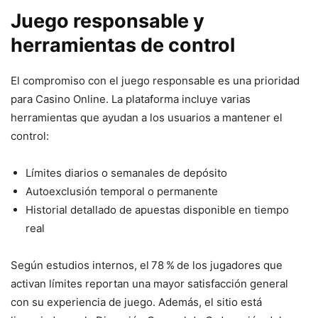
Juego responsable y
herramientas de control
El compromiso con el juego responsable es una prioridad
para Casino Online. La plataforma incluye varias
herramientas que ayudan a los usuarios a mantener el
control:
Límites diarios o semanales de depósito
Autoexclusión temporal o permanente
Historial detallado de apuestas disponible en tiempo
real
Según estudios internos, el 78 % de los jugadores que
activan límites reportan una mayor satisfacción general
con su experiencia de juego. Además, el sitio está