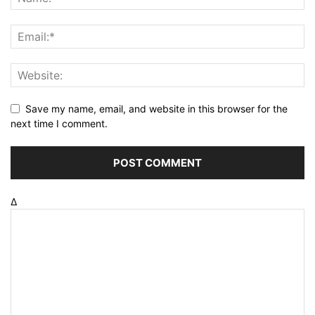
Save my name, email, and website in this browser for the
next time I comment.
Δ