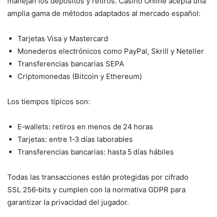
manejan los depósitos y retiros. Casino Online acepta una
amplia gama de métodos adaptados al mercado español:
Tarjetas Visa y Mastercard
Monederos electrónicos como PayPal, Skrill y Neteller
Transferencias bancarias SEPA
Criptomonedas (Bitcoin y Ethereum)
Los tiempos típicos son:
E‑wallets: retiros en menos de 24 horas
Tarjetas: entre 1‑3 días laborables
Transferencias bancarias: hasta 5 días hábiles
Todas las transacciones están protegidas por cifrado
SSL 256‑bits y cumplen con la normativa GDPR para
garantizar la privacidad del jugador.