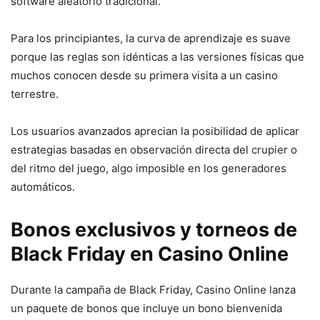
software aleatorio tradicional.
Para los principiantes, la curva de aprendizaje es suave
porque las reglas son idénticas a las versiones físicas que
muchos conocen desde su primera visita a un casino
terrestre.
Los usuarios avanzados aprecian la posibilidad de aplicar
estrategias basadas en observación directa del crupier o
del ritmo del juego, algo imposible en los generadores
automáticos.
Bonos exclusivos y torneos de
Black Friday en Casino Online
Durante la campaña de Black Friday, Casino Online lanza
un paquete de bonos que incluye un bono bienvenida