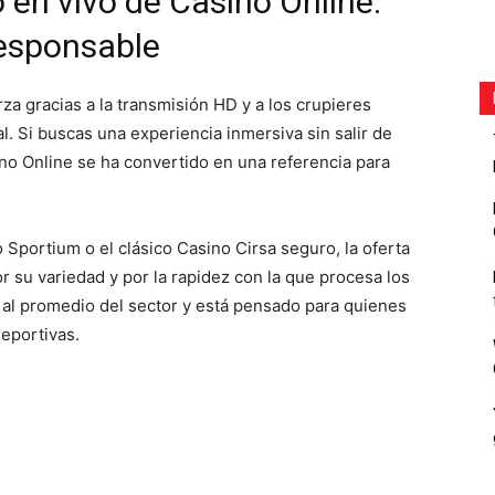
 en vivo de Casino Online:
responsable
za gracias a la transmisión HD y a los crupieres
l. Si buscas una experiencia inmersiva sin salir de
ino Online se ha convertido en una referencia para
Sportium o el clásico Casino Cirsa seguro, la oferta
r su variedad y por la rapidez con la que procesa los
al promedio del sector y está pensado para quienes
eportivas.