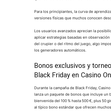
Para los principiantes, la curva de aprendiz
versiones físicas que muchos conocen desde
Los usuarios avanzados aprecian la posibili
aplicar estrategias basadas en observación 
del crupier o del ritmo del juego, algo impo
los generadores automáticos.
Bonos exclusivos y torne
Black Friday en Casino On
Durante la campaña de Black Friday, Casino
lanza un paquete de bonos que incluye un 
bienvenida del 100 % hasta 500 €, plus 50 g
al típico bono estándar que ofrecen muchos