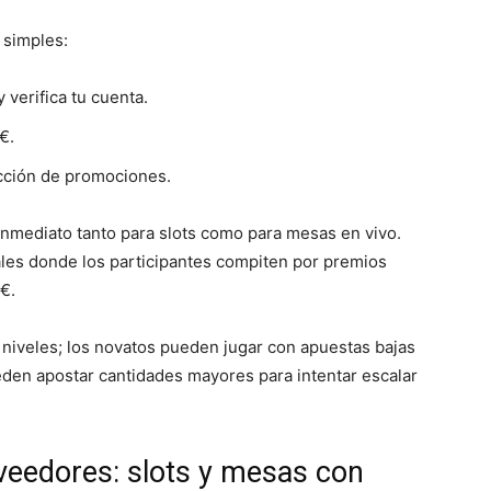
 simples:
 verifica tu cuenta.
€.
ección de promociones.
 inmediato tanto para slots como para mesas en vivo.
les donde los participantes compiten por premios
€.
 niveles; los novatos pueden jugar con apuestas bajas
den apostar cantidades mayores para intentar escalar
veedores: slots y mesas con