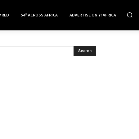
MRED
54° ACROSS AFRICA
ADVERTISE ON Y! AFRICA