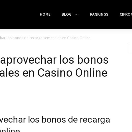
HOME
BLOG
RANKINGS
CIFRO
har los bonos de recarga semanales en Casino Online
 aprovechar los bonos
les en Casino Online
vechar los bonos de recarga
nline