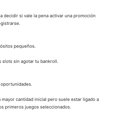
a decidir si vale la pena activar una promoción
gistrarse.
pósitos pequeños.
slots sin agotar tu bankroll.
r oportunidades.
mayor cantidad inicial pero suele estar ligado a
a los primeros juegos seleccionados.