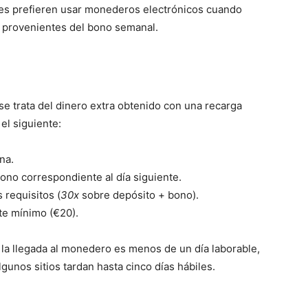
es prefieren usar monederos electrónicos cuando
s provenientes del bono semanal.
se trata del dinero extra obtenido con una recarga
 el siguiente:
na.
ono correspondiente al día siguiente.
 requisitos (
30x
sobre depósito + bono).
ite mínimo (€20).
 la llegada al monedero es menos de un día laborable,
gunos sitios tardan hasta cinco días hábiles.