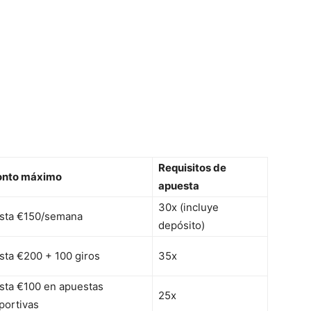
Requisitos de
nto máximo
apuesta
30x (incluye
sta €150/semana
depósito)
sta €200 + 100 giros
35x
sta €100 en apuestas
25x
portivas