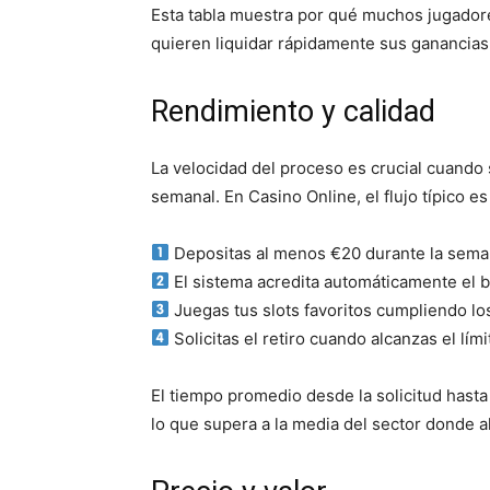
Esta tabla muestra por qué muchos jugador
quieren liquidar rápidamente sus ganancia
Rendimiento y calidad
La velocidad del proceso es crucial cuando 
semanal. En Casino Online, el flujo típico es
Depositas al menos €20 durante la sema
El sistema acredita automáticamente el b
Juegas tus slots favoritos cumpliendo los
Solicitas el retiro cuando alcanzas el lím
El tiempo promedio desde la solicitud hasta
lo que supera a la media del sector donde al