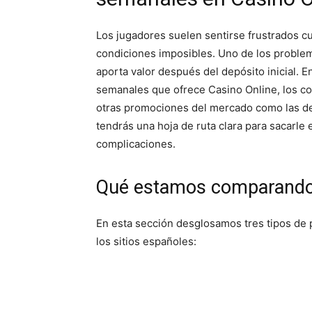
Los jugadores suelen sentirse frustrados 
condiciones imposibles. Uno de los proble
aporta valor después del depósito inicial. 
semanales que ofrece Casino Online, los c
otras promociones del mercado como las de 
tendrás una hoja de ruta clara para sacarle
complicaciones.
Qué estamos comparand
En esta sección desglosamos tres tipos de
los sitios españoles: