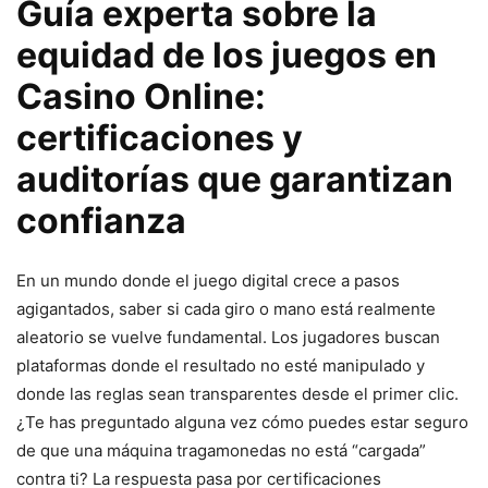
Guía experta sobre la
equidad de los juegos en
Casino Online:
certificaciones y
auditorías que garantizan
confianza
En un mundo donde el juego digital crece a pasos
agigantados, saber si cada giro o mano está realmente
aleatorio se vuelve fundamental. Los jugadores buscan
plataformas donde el resultado no esté manipulado y
donde las reglas sean transparentes desde el primer clic.
¿Te has preguntado alguna vez cómo puedes estar seguro
de que una máquina tragamonedas no está “cargada”
contra ti? La respuesta pasa por certificaciones