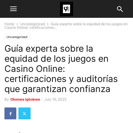
Home
Uncategorized
Guía experta sobre la equidad de los juegos en
Casino Online: certificaciones...
Uncategorized
Guía experta sobre la
equidad de los juegos en
Casino Online:
certificaciones y auditorías
que garantizan confianza
By
Okenwa Igbokwe
-
July 16, 2025