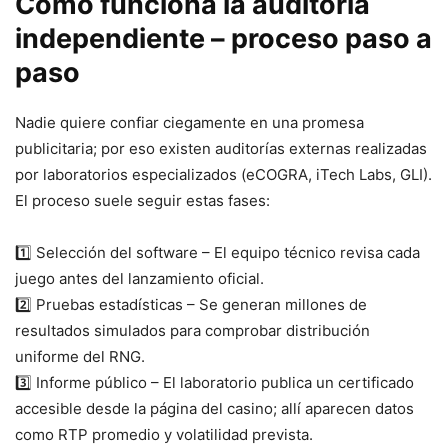
Cómo funciona la auditoría
independiente – proceso paso a
paso
Nadie quiere confiar ciegamente en una promesa
publicitaria; por eso existen auditorías externas realizadas
por laboratorios especializados (eCOGRA, iTech Labs, GLI).
El proceso suele seguir estas fases:
1️⃣ Selección del software – El equipo técnico revisa cada
juego antes del lanzamiento oficial.
2️⃣ Pruebas estadísticas – Se generan millones de
resultados simulados para comprobar distribución
uniforme del RNG.
3️⃣ Informe público – El laboratorio publica un certificado
accesible desde la página del casino; allí aparecen datos
como RTP promedio y volatilidad prevista.