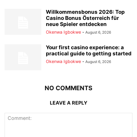
Willkommensbonus 2026: Top
Casino Bonus Österreich für
neue Spieler entdecken
Okenwa Igbokwe
-
August 6, 2026
Your first casino experience: a
practical guide to getting started
Okenwa Igbokwe
-
August 6, 2026
NO COMMENTS
LEAVE A REPLY