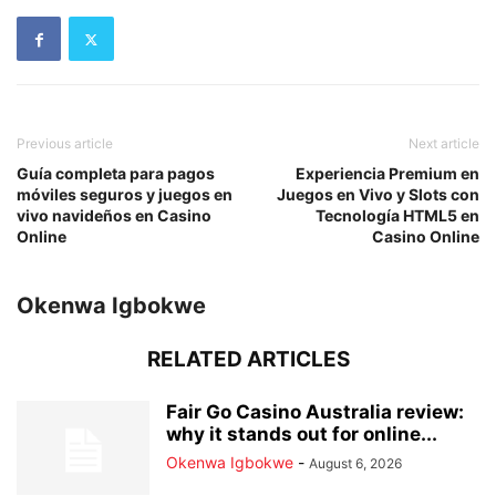
Previous article
Next article
Guía completa para pagos
Experiencia Premium en
móviles seguros y juegos en
Juegos en Vivo y Slots con
vivo navideños en Casino
Tecnología HTML5 en
Online
Casino Online
Okenwa Igbokwe
RELATED ARTICLES
Fair Go Casino Australia review:
why it stands out for online...
Okenwa Igbokwe
-
August 6, 2026