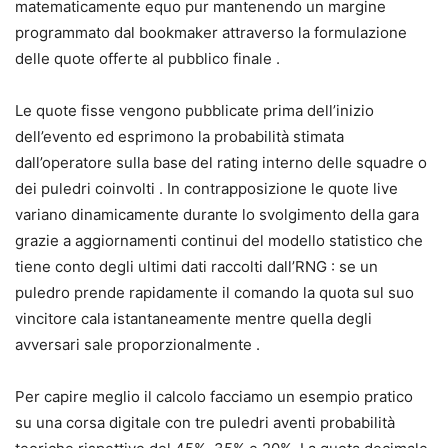
matematicamente equo pur mantenendo un margine
programmato dal bookmaker attraverso la formulazione
delle quote offerte al pubblico finale .
Le quote fisse vengono pubblicate prima dell’inizio
dell’evento ed esprimono la probabilità stimata
dall’operatore sulla base del rating interno delle squadre o
dei puledri coinvolti . In contrapposizione le quote live
variano dinamicamente durante lo svolgimento della gara
grazie a aggiornamenti continui del modello statistico che
tiene conto degli ultimi dati raccolti dall’RNG : se un
puledro prende rapidamente il comando la quota sul suo
vincitore cala istantaneamente mentre quella degli
avversari sale proporzionalmente .
Per capire meglio il calcolo facciamo un esempio pratico
su una corsa digitale con tre puledri aventi probabilità