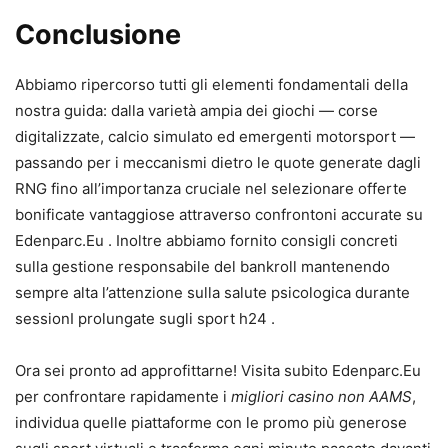
Conclusione
Abbiamo ripercorso tutti gli elementi fondamentali della
nostra guida: dalla varietà ampia dei giochi — corse
digitalizzate, calcio simulato ed emergenti motorsport —
passando per i meccanismi dietro le quote generate dagli
RNG fino all’importanza cruciale nel selezionare offerte
bonificate vantaggiose attraverso confront​​oni accurate su
Edenparc.Eu . Inoltre abbiamo fornito consigli concreti
sulla gestione responsabile del bankroll mantenendo
sempre alta l’attenzione sulla salute psicologica durante
sessionI prolungate sugli sport h24 .
Ora sei pronto ad approfittarne! Visita subito Edenparc.Eu
per confrontare rapidamente i
migliori casino non AAMS
,
individua quelle piattaforme con le promo più generose