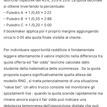
teoriche rispettive del 45%, 35% e 20%. La quota decimale
si ottiene invertendo la percentuale:
– Puledro A → 1 /0,45 ≈ 2·22
– Puledro B → 1 /0,35 ≈ 2·86
– Puledro C → 1 /0,20 = 5·00
Il bookmaker applica poi il proprio margine aggiungendo
circa lo 0·05 alla quota finale visibile al cliente .
Per individuare opportunità redditizie è fondamentale
leggere attentamente il valore implicito nella differenza tra
quota offerta ed “fair odds” teoriche calcolate dallo
studente della matematica delle scommesse . Se la quota
proposta supera significativamente quella attesa dal
modello RNG , si tratta potenzialmente di una situazione
“value bet”. Un altro trucco consiste nel monitorare gli
spostamenti live : quando la quota scende rapidamente ma
rimane ancora sopra il fair odds può indicare una
debolezza temporanea dell’opposizione digitale che può