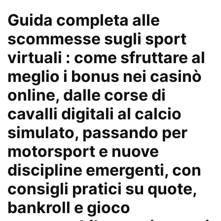
Guida completa alle
scommesse sugli sport
virtuali : come sfruttare al
meglio i bonus nei casinò
online, dalle corse di
cavalli digitali al calcio
simulato, passando per
motorsport e nuove
discipline emergenti, con
consigli pratici su quote,
bankroll e gioco