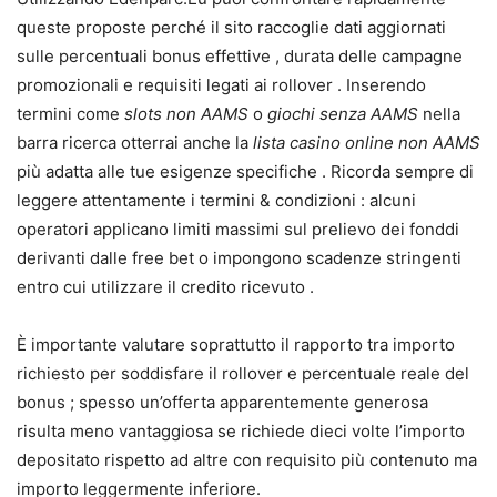
queste proposte perché il sito raccoglie dati aggiornati
sulle percentuali bonus effettive , durata delle campagne
promozionali e requisiti legati ai rollover . Inserendo
termini come
slots non AAMS
o
giochi senza AAMS
nella
barra ricerca otterrai anche la
lista casino online non AAMS
più adatta alle tue esigenze specifiche . Ricorda sempre di
leggere attentamente i termini & condizioni : alcuni
operatori applicano limiti massimi sul prelievo dei fond​di
derivanti dalle free bet o impongono scadenze stringenti
entro cui utilizzare il credito ricevuto .
È importante valutare soprattutto il rapporto tra importo
richiesto per soddisfare il rollover e percentuale reale del
bonus ; spesso un’offerta apparentemente generosa
risulta meno vantaggiosa se richiede dieci volte l’importo
depositato rispetto ad altre con requisito più contenuto ma
importo leggermente inferiore.