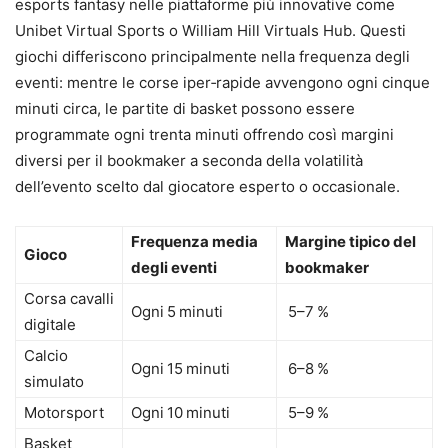
esports fantasy nelle piattaforme più innovative come
Unibet Virtual Sports o William Hill Virtuals Hub. Questi
giochi differiscono principalmente nella frequenza degli
eventi: mentre le corse iper‑rapide avvengono ogni cinque
minuti circa, le partite di basket possono essere
programmate ogni trenta minuti offrendo così margini
diversi per il bookmaker a seconda della volatilità
dell’evento scelto dal giocatore esperto o occasionale.
Frequenza media
Margine tipico del
Gioco
degli eventi
bookmaker
Corsa cavalli
Ogni 5 minuti
5–7 %
digitale
Calcio
Ogni 15 minuti
6–8 %
simulato
Motorsport
Ogni 10 minuti
5–9 %
Basket