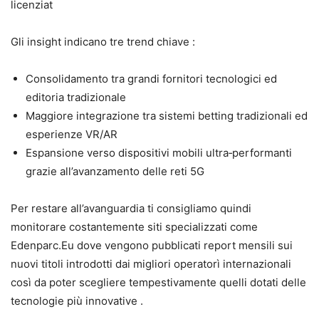
licenziat­­​ ​​​​​​​
Gli insight indicano tre trend chiave :
Consolidamento tra grandi fornitori tecnologici ed
editoria tradizionale
Maggiore integrazione tra sistemi betting tradizionali ed
esperienze VR/AR
Espansione verso dispositivi mobili ultra‑performanti
grazie all’avanzamento delle reti 5G
Per restare all’avanguardia ti consigliamo quindi
monitorare costantemente siti specializzati come
Edenparc.Eu dove vengono pubblicati report mensili sui
nuovi titoli introdotti dai migliori operator​​ì internazionali
così da poter scegliere tempestivamente quelli dotati delle
tecnologie più innovative .