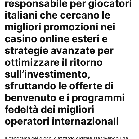
responsabile per giocatori
italiani che cercano le
migliori promozioni nei
casino online esteri e
strategie avanzate per
ottimizzare il ritorno
sull’investimento,
sfruttando le offerte di
benvenuto e i programmi
fedeltà dei migliori
operatori internazionali
Il panorama dei giochi d’azzardo digitale sta vivendo una