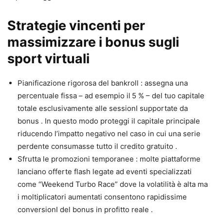
Strategie vincenti per
massimizzare i bonus sugli
sport virtuali
Pianificazione rigorosa del bankroll : assegna una
percentuale fissa – ad esempio il 5 % – del tuo capitale
totale esclusivamente alle sessionI supportate da
bonus . In questo modo proteggi il capitale principale
riducendo l’impatto negativo nel caso in cui una serie
perdente consumasse tutto il credito gratuito .
Sfrutta le promozioni temporanee : molte piattaforme
lanciano offerte flash legate ad eventi specializzati
come “Weekend Turbo Race” dove la volatilità è alta ma
i moltiplicatori aumentati consentono rapidissime
conversionI del bonus in profitto reale .