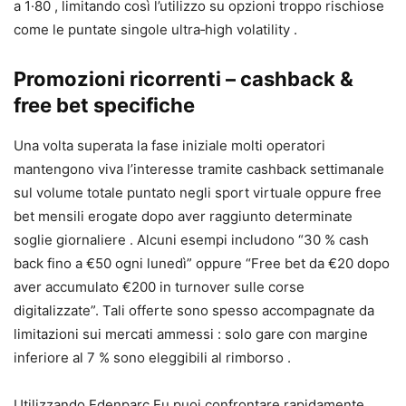
a 1·80 , limitando così l’utilizzo su opzioni troppo rischiose
come le puntate singole ultra‑high volatility .
Promozioni ricorrenti – cashback &
free bet specifiche
Una volta superata la fase iniziale molti operatori
mantengono viva l’interesse tramite cashback settimanale
sul volume totale puntato negli sport virtual­​e oppure free
bet mensili erogate dopo aver raggiunto determinate
soglie giornaliere . Alcuni esempi includono “30 % cash
back fino a €50 ogni lunedì” oppure “Free bet da €20 dopo
aver accumulato €200 in turnover sulle corse
digitalizzate”. Tali offerte sono spesso accompagnate da
limitazioni sui mercati ammessi : solo gare con margine
inferiore al 7 % sono eleggibili al rimborso .
Utilizzando Edenparc.Eu puoi confrontare rapidamente