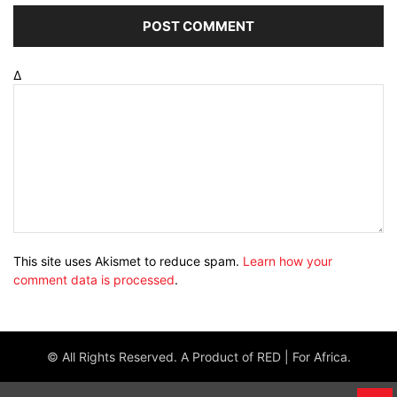
Δ
This site uses Akismet to reduce spam.
Learn how your
comment data is processed
.
© All Rights Reserved. A Product of RED | For Africa.