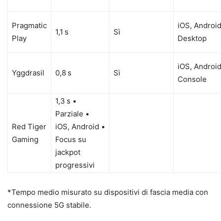
Pragmatic
iOS, Android
1,1 s
Sì
Play
Desktop
iOS, Android
Yggdrasil
0,8 s
Sì
Console
1,3 s •
Parziale •
Red Tiger
iOS, Android •
Gaming
Focus su
jackpot
progressivi
*Tempo medio misurato su dispositivi di fascia media con
connessione 5G stabile.