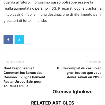
guarda al futuro: il prossimo passo potrebbe essere la
realtà aumentata o persino il 6G. Preparati oggi e trasforma
il tuo casinò mobile in una destinazione di riferimento per i
giocatori di tutto il mondo.
Previous article
Next article
Noël Responsable :
Guide complet du casino en
Comment les Bonus des
ligne : tout ce que vous
Casinos En Ligne Peuvent
devez savoir en 2026
Rester Un Jeu Sain pour
Toute la Famille
Okenwa Igbokwe
RELATED ARTICLES