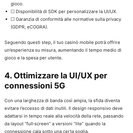
gioco.
☐ Disponibilità di SDK per personalizzare la UI/UX.
☐ Garanzia di conformità alle normative sulla privacy
(GDPR, eCOGRA).
Seguendo questi step, il tuo casinò mobile potrà offrire
un’esperienza su misura, aumentando il tempo medio di
gioco e la spesa per utente.
4. Ottimizzare la UI/UX per
connessioni 5G
Con una larghezza di banda così ampia, la sfida diventa
evitare l’eccesso di dati inutili. Il design responsivo deve
adattarsi in tempo reale alla velocità della rete, passando
da layout “full‑screen” a versioni “lite” quando la
connessione cala sotto una certa soglia.