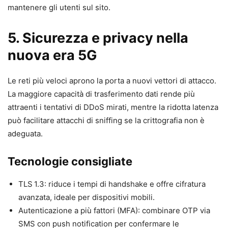
mantenere gli utenti sul sito.
5. Sicurezza e privacy nella
nuova era 5G
Le reti più veloci aprono la porta a nuovi vettori di attacco.
La maggiore capacità di trasferimento dati rende più
attraenti i tentativi di DDoS mirati, mentre la ridotta latenza
può facilitare attacchi di sniffing se la crittografia non è
adeguata.
Tecnologie consigliate
TLS 1.3: riduce i tempi di handshake e offre cifratura
avanzata, ideale per dispositivi mobili.
Autenticazione a più fattori (MFA): combinare OTP via
SMS con push notification per confermare le