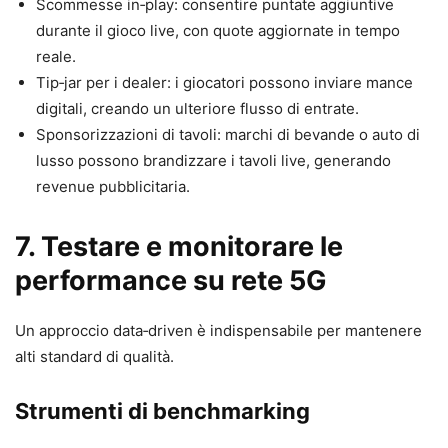
Scommesse in‑play: consentire puntate aggiuntive
durante il gioco live, con quote aggiornate in tempo
reale.
Tip‑jar per i dealer: i giocatori possono inviare mance
digitali, creando un ulteriore flusso di entrate.
Sponsorizzazioni di tavoli: marchi di bevande o auto di
lusso possono brandizzare i tavoli live, generando
revenue pubblicitaria.
7. Testare e monitorare le
performance su rete 5G
Un approccio data‑driven è indispensabile per mantenere
alti standard di qualità.
Strumenti di benchmarking