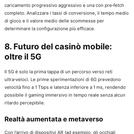
caricamento progressivo aggressivo e una con pre‑fetch
completo. Analizzare i tassi di conversione, il tempo medio
di gioco e il valore medio delle scommesse per
determinare la configurazione più efficace.
8. Futuro del casinò mobile:
oltre il 5G
Il 5G è solo la prima tappa di un percorso verso reti
ultra‑veloci. Le prime sperimentazioni di 6G prevedono
velocità fino a 1 Tbps e latenza inferiore a 1 ms, rendendo
possibile il gaming immersivo in tempo reale senza alcun
ritardo percepibile.
Realtà aumentata e metaverso
Con l’arrivo di dispositivi AR (ad esempio, gli occhiali