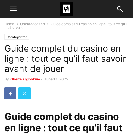
Home
Uncategorized
Guide complet du casino en ligne : tout ce qu’il
faut savoir...
Uncategorized
Guide complet du casino en
ligne : tout ce qu’il faut savoir
avant de jouer
By
Okenwa Igbokwe
-
June 14, 2025
Guide complet du casino
en ligne : tout ce qu’il faut