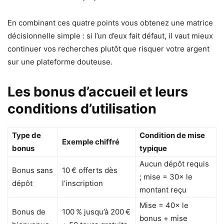
En combinant ces quatre points vous obtenez une matrice
décisionnelle simple : si l’un d’eux fait défaut, il vaut mieux
continuer vos recherches plutôt que risquer votre argent
sur une plateforme douteuse.
Les bonus d’accueil et leurs
conditions d’utilisation
Type de
Condition de mise
Exemple chiffré
bonus
typique
Aucun dépôt requis
Bonus sans
10 € offerts dès
; mise = 30× le
dépôt
l’inscription
montant reçu
Mise = 40× le
Bonus de
100 % jusqu’à 200 €
bonus + mise