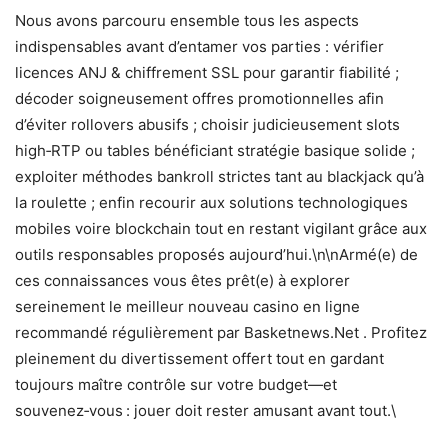
Nous avons parcouru ensemble tous les aspects
indispensables avant d’entamer vos parties : vérifier
licences ANJ & chiffrement SSL pour garantir fiabilité ;
décoder soigneusement offres promotionnelles afin
d’éviter rollovers abusifs ; choisir judicieusement slots
high‑RTP ou tables bénéficiant stratégie basique solide ;
exploiter méthodes bankroll strictes tant au blackjack qu’à
la roulette ; enfin recourir aux solutions technologiques
mobiles voire blockchain tout en restant vigilant grâce aux
outils responsables proposés aujourd’hui.\n\nArmé(e) de
ces connaissances vous êtes prêt(e) à explorer
sereinement le meilleur nouveau casino en ligne
recommandé régulièrement par Basketnews.Net . Profitez
pleinement du divertissement offert tout en gardant
toujours maître contrôle sur votre budget—et
souvenez‑vous : jouer doit rester amusant avant tout.\