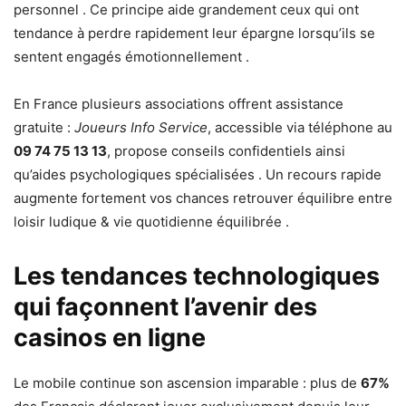
personnel . Ce principe aide grandement ceux qui ont
tendance à perdre rapidement leur épargne lorsqu’ils se
sentent engagés émotionnellement .
En France plusieurs associations offrent assistance
gratuite :
Joueurs Info Service
, accessible via téléphone au
09 74 75 13 13
, propose conseils confidentiels ainsi
qu’aides psychologiques spécialisées . Un recours rapide
augmente fortement vos chances retrouver équilibre entre
loisir ludique & vie quotidienne équilibrée .
Les tendances technologiques
qui façonnent l’avenir des
casinos en ligne
Le mobile continue son ascension imparable : plus de
67%