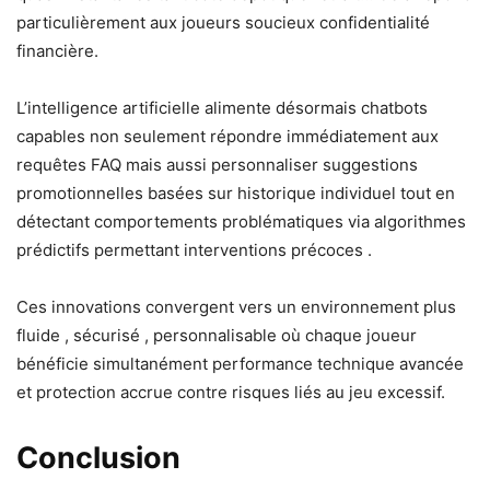
particulièrement aux joueurs soucieux confidentialité
financière.
L’intelligence artificielle alimente désormais chatbots
capables non seulement répondre immédiatement aux
requêtes FAQ mais aussi personnaliser suggestions
promotionnelles basées sur historique individuel tout en
détectant comportements problématiques via algorithmes
prédictifs permettant interventions précoces .
Ces innovations convergent vers un environnement plus
fluide , sécurisé , personnalisable où chaque joueur
bénéficie simultanément performance technique avancée
et protection accrue contre risques liés au jeu excessif.
Conclusion