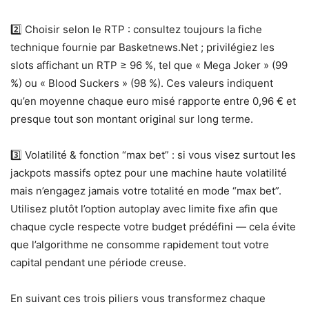
2️⃣ Choisir selon le RTP : consultez toujours la fiche
technique fournie par Basketnews.Net ; privilégiez les
slots affichant un RTP ≥ 96 %, tel que « Mega Joker » (99
%) ou « Blood Suckers » (98 %). Ces valeurs indiquent
qu’en moyenne chaque euro misé rapporte entre 0,96 € et
presque tout son montant original sur long terme.
3️⃣ Volatilité & fonction “max bet” : si vous visez surtout les
jackpots massifs optez pour une machine haute volatilité
mais n’engagez jamais votre totalité en mode “max bet”.
Utilisez plutôt l’option autoplay avec limite fixe afin que
chaque cycle respecte votre budget prédéfini — cela évite
que l’algorithme ne consomme rapidement tout votre
capital pendant une période creuse.
En suivant ces trois piliers vous transformez chaque