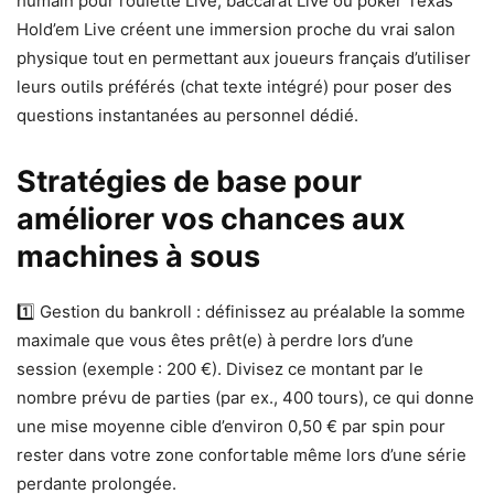
humain pour roulette Live, baccarat Live ou poker Texas
Hold’em Live créent une immersion proche du vrai salon
physique tout en permettant aux joueurs français d’utiliser
leurs outils préférés (chat texte intégré) pour poser des
questions instantanées au personnel dédié.
Stratégies de base pour
améliorer vos chances aux
machines à sous
1️⃣ Gestion du bankroll : définissez au préalable la somme
maximale que vous êtes prêt(e) à perdre lors d’une
session (exemple : 200 €). Divisez ce montant par le
nombre prévu de parties (par ex., 400 tours), ce qui donne
une mise moyenne cible d’environ 0,50 € par spin pour
rester dans votre zone confortable même lors d’une série
perdante prolongée.