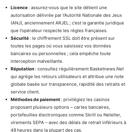
Licence
: assurez‑vous que le site détient une
autorisation délivrée par l’Autorité Nationale des Jeux
(ANJ), anciennement ARJEL ; c’est la garantie juridique
que l’opérateur respecte les règles françaises.
Sécurité
: le chiffrement SSL doit être présent sur
toutes les pages où vous saisissez vos données
bancaires ou personnelles ; cela empêche toute
interception malveillante.
Réputation
: consultez régulièrement Basketnews.Net
qui agrège les retours utilisateurs et attribue une note
globale basée sur transparence, rapidité des retraits et
service client.
Méthodes de paiement
: privilégiez les casinos
proposant plusieurs options – cartes bancaires,
portefeuilles électroniques comme Skrill ou Neteller,
virements SEPA – avec des délais de retrait inférieurs à
48 heures dans la plupart des cas.