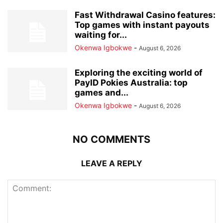
Fast Withdrawal Casino features:
Top games with instant payouts
waiting for...
Okenwa Igbokwe
-
August 6, 2026
Exploring the exciting world of
PayID Pokies Australia: top
games and...
Okenwa Igbokwe
-
August 6, 2026
NO COMMENTS
LEAVE A REPLY