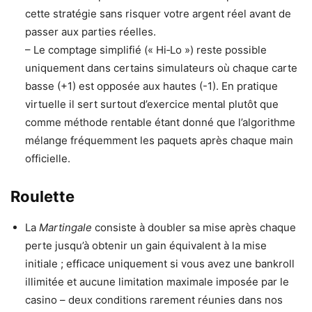
cette stratégie sans risquer votre argent réel avant de
passer aux parties réelles.
– Le comptage simplifié (« Hi‑Lo ») reste possible
uniquement dans certains simulateurs où chaque carte
basse (+1) est opposée aux hautes (-1). En pratique
virtuelle il sert surtout d’exercice mental plutôt que
comme méthode rentable étant donné que l’algorithme
mélange fréquemment les paquets après chaque main
officielle.
Roulette
La
Martingale
consiste à doubler sa mise après chaque
perte jusqu’à obtenir un gain équivalent à la mise
initiale ; efficace uniquement si vous avez une bankroll
illimitée et aucune limitation maximale imposée par le
casino – deux conditions rarement réunies dans nos