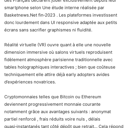
des Français déclarent jouer exclusivement depuis leur
smartphone selon Une étude interne réalisée par
Basketnews.Net fin‑2023 . Les plateformes investissent
donc lourdement dans UI responsive adaptée aux petits
écrans sans sacrifier graphismes ni fluidité.
Réalité virtuelle (VR) ouvre quant à elle une nouvelle
dimension immersive où salons virtuels reproduisent
fidèlement atmosphère parisienne traditionnelle avec
tables holographiques interactives ; bien que coûteuse
techniquement elle attire déjà early adopters avides
d’expériences novatrices.
Cryptomonnaies telles que Bitcoin ou Ethereum
deviennent progressivement monnaie courante
notamment grâce aux avantages suivants : anonymat
partiel renforcé , frais réduits voire nuls , délais
quasi‑instantanés tant côté dépôt que retrait… Cela répond