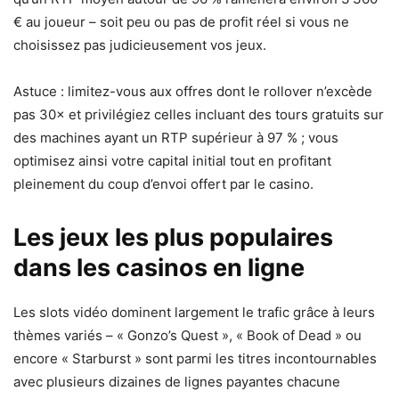
€ au joueur – soit peu ou pas de profit réel si vous ne
choisissez pas judicieusement vos jeux.
Astuce : limitez-vous aux offres dont le rollover n’excède
pas 30× et privilégiez celles incluant des tours gratuits sur
des machines ayant un RTP supérieur à 97 % ; vous
optimisez ainsi votre capital initial tout en profitant
pleinement du coup d’envoi offert par le casino.
Les jeux les plus populaires
dans les casinos en ligne
Les slots vidéo dominent largement le trafic grâce à leurs
thèmes variés – « Gonzo’s Quest », « Book of Dead » ou
encore « Starburst » sont parmi les titres incontournables
avec plusieurs dizaines de lignes payantes chacune