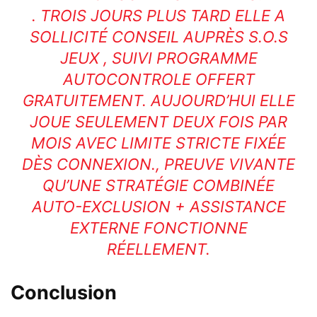
. TROIS JOURS PLUS TARD ELLE A
SOLLICITÉ CONSEIL AUPRÈS S.O.S
JEUX , SUIVI PROGRAMME
AUTOCONTROLE OFFERT
GRATUITEMENT.​ AUJOURD’HUI ELLE
JOUE SEULEMENT DEUX FOIS PAR
MOIS AVEC LIMITE STRICTE FIXÉE
DÈS CONNEXION., PREUVE VIVANTE
QU’UNE STRATÉGIE COMBINÉE
AUTO-EXCLUSION + ASSISTANCE
EXTERNE FONCTIONNE
RÉELLEMENT.
Conclusion