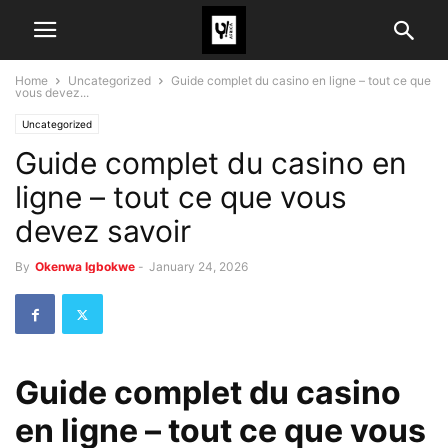
Home
Uncategorized
Guide complet du casino en ligne – tout ce que
vous devez...
Uncategorized
Guide complet du casino en
ligne – tout ce que vous
devez savoir
By
Okenwa Igbokwe
-
January 24, 2026
Guide complet du casino
en ligne – tout ce que vous