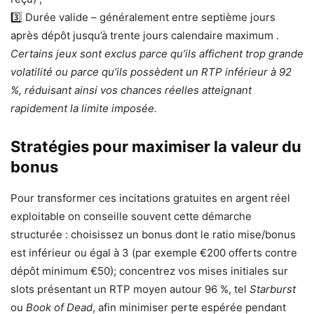
3️⃣ Durée valide – généralement entre septième jours
après dépôt jusqu’à trente jours calendaire maximum .
Certains jeux sont exclus parce qu’ils affichent trop grande
volatilité ou parce qu’ils possèdent un RTP inférieur à 92
%, réduisant ainsi vos chances réelles atteignant
rapidement la limite imposée.
Stratégies pour maximiser la valeur du
bonus
Pour transformer ces incitations gratuites en argent réel
exploitable on conseille souvent cette démarche
structurée : choisissez un bonus dont le ratio mise/bonus
est inférieur ou égal à 3 (par exemple €200 offerts contre
dépôt minimum €50); concentrez vos mises initiales sur
slots présentant un RTP moyen autour 96 %, tel
Starburst
ou
Book of Dead
, afin minimiser perte espérée pendant