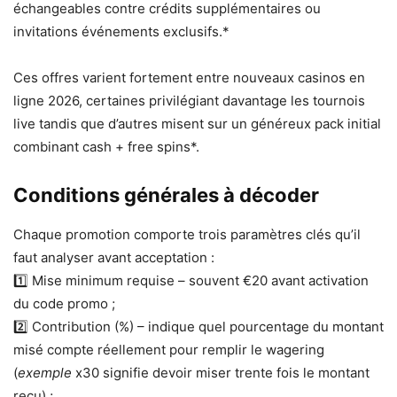
échangeables contre crédits supplémentaires ou
invitations événements exclusifs.*
Ces offres varient fortement entre nouveaux casinos en
ligne 2026, certaines privilégiant davantage les tournois
live tandis que d’autres misent sur un généreux pack initial
combinant cash + free spins*.
Conditions générales à décoder
Chaque promotion comporte trois paramètres clés qu’il
faut analyser avant acceptation :
1️⃣ Mise minimum requise – souvent €20 avant activation
du code promo ;
2️⃣ Contribution (%) – indique quel pourcentage du montant
misé compte réellement pour remplir le wagering
(
exemple
x30 signifie devoir miser trente fois le montant
reçu) ;