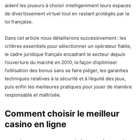
aident les joueurs à choisir intelligemment leurs espaces
de divertissement virtuel tout en restant protégés par la
loi française.
Dans cet article nous détaillerons successivement : les
critères essentiels pour sélectionner un opérateur fiable,
le cadre juridique français encadrant le secteur depuis
l’ouverture du marché en 2010, la façon d’optimiser
l’utilisation des bonus sans se faire piéger, les garanties
techniques relatives à la sécurité et à l’équité des jeux,
puis enfin les meilleures pratiques pour jouer de manière
responsable et maîtrisée.
Comment choisir le meilleur
casino en ligne