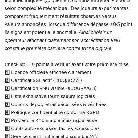
fiche technique – typiquement compris entre 94 % и 98 %
selon complexité mécanique . Des joueurs expérimentés
comparent fréquemment résultats observés versus
valeurs annoncées ; lorsque différence dépasse ±0·5 point
ils signalent potentielle anomalie
. Ainsi choisir un
opérateur affichant clairement son accréditation RNG
constitue première barrière contre triche digitale
.
Checklist – 10 points à vérifier avant votre première mise
1️⃣ Licence officielle affichée clairement
2️⃣ Certificat SSL actif (
https://
)
3️⃣ Certification RNG visible (eCOGRA/GLI)
4️⃣ Liste exhaustive fournisseurs logiciels
5️⃣ Options dépôt/retrait sécurisées & vérifiées
6️⃣ Politique confidentialité conforme RGPD
7️⃣ Procédure KYC simple mais rigoureuse
8️⃣ Outils auto-exclusion faciles accessibles
9️⃣ Service client multicanal disponible24/7