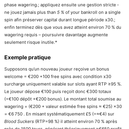
phase wagering.; appliquez ensuite une gestion stricte ‑
ne jouez jamais plus than
5 %
of your bankroll on a single
spin afin préserver capital durant longue période x30.;
enfin terminez dès que vous avez atteint environ 70 % du
wagering requis – poursuivre davantage augmente
seulement risque inutile.*
Exemple pratique
Supposons qu’un nouveau joueur reçoive un bonus
welcome = €200 +100 free spins avec condition x30
surcharge uniquement valable sur slots ayant RTP ≥95 %.
Le joueur dépose €100 puis reçoit donc €300 totaux
(=€100 dépôt +€200 bonus). Le montant total soumise au
wagering = (€200 + valeur estimée free spins ≈ €25) ×30
= €6 750 . En misant systématiquement £5 (=≈€4) sur
Blood Suckers
(RTP=98 %) il atteint environ 70 % après
près de 1500 tours, générant théoriquement ≈€650 profit