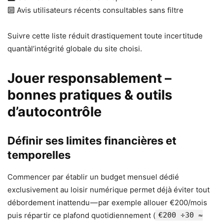
🔟 Avis utilisateurs récents consultables sans filtre
Suivre cette liste réduit drastiquement toute incertitude
quantàl’intégrité globale du site choisi.
Jouer responsablement –
bonnes pratiques & outils
d’autocontrôle
Définir ses limites financières et
temporelles
Commencer par établir un budget mensuel dédié
exclusivement au loisir numérique permet déjà éviter tout
débordement inattendu — par exemple allouer €200/mois
puis répartir ce plafond quotidiennement (
€200 ÷30 ≈