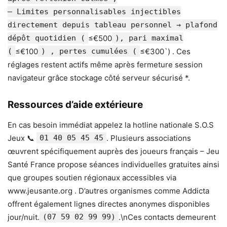
– Limites personnalisables injectibles
directement depuis tableau personnel → plafond
dépôt quotidien (
≤€500
), pari maximal
(
≤€100
) , pertes cumulées (
≤€300`) . Ces
réglages restent actifs même après fermeture session
navigateur grâce stockage côté serveur sécurisé *.
Ressources d’aide extérieure
En cas besoin immédiat appelez la hotline nationale S.O.S
Jeux 📞
01 40 05 45 45
. Plusieurs associations
œuvrent spécifiquement auprès des joueurs français ­– Jeu
Santé France propose séances individuelles gratuites ainsi
que groupes soutien régionaux accessibles via
www.jeusante.org . D’autres organismes comme Addicta
offrent également lignes directes anonymes disponibles
jour/nuit.
(07 59 02 99 99)
.\nCes contacts demeurent