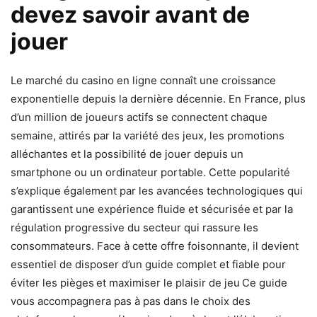
devez savoir avant de
jouer
Le marché du casino en ligne connaît une croissance
exponentielle depuis la dernière décennie. En France, plus
d’un million de joueurs actifs se connectent chaque
semaine, attirés par la variété des jeux, les promotions
alléchantes et la possibilité de jouer depuis un
smartphone ou un ordinateur portable. Cette popularité
s’explique également par les avancées technologiques qui
garantissent une expérience fluide et sécurisée et par la
régulation progressive du secteur qui rassure les
consommateurs. Face à cette offre foisonnante, il devient
essentiel de disposer d’un guide complet et fiable pour
éviter les pièges et maximiser le plaisir de jeu Ce guide
vous accompagnera pas à pas dans le choix des