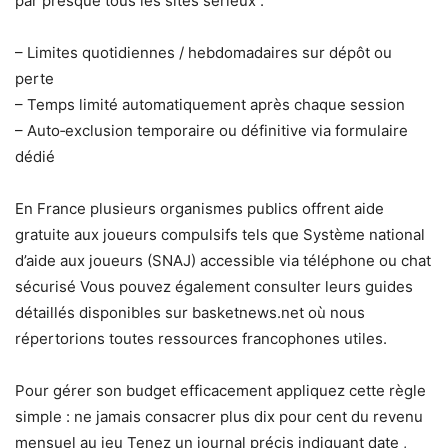
par presque tous les sites sérieux :
– Limites quotidiennes / hebdomadaires sur dépôt ou
perte
– Temps limité automatiquement après chaque session
– Auto‑exclusion temporaire ou définitive via formulaire
dédié
En France plusieurs organismes publics offrent aide
gratuite aux joueurs compulsifs tels que Système national
d’aide aux joueurs (SNAJ) accessible via téléphone ou chat
sécurisé​​ Vous pouvez également consulter leurs guides
détaillés disponibles sur basketnews.net où nous
répertorions toutes ressources francophones utiles​.
Pour gérer son budget efficacement appliquez cette règle
simple : ne jamais consacrer plus dix pour cent du revenu
mensuel au jeu​​ Tenez un journal précis indiquant date ,