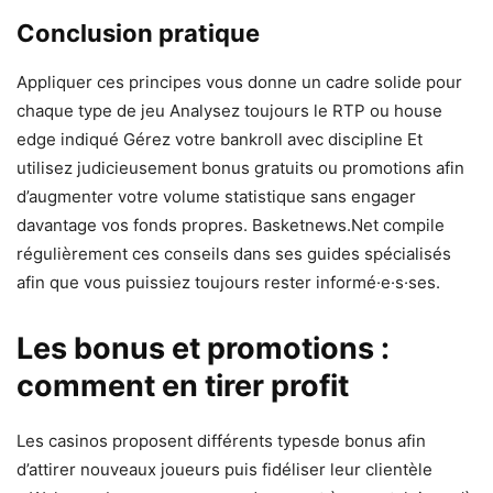
Conclusion pratique
Appliquer ces principes vous donne un cadre solide pour
chaque type de jeu​ Analysez toujours le RTP ou house
edge indiqué​ Gérez votre bankroll avec discipline​ Et
utilisez judicieusement bonus gratuits ou promotions afin
d’augmenter votre volume statistique sans engager
davantage vos fonds propres​. Basketnews.Net compile
régulièrement ces conseils dans ses guides spécialisés
afin que vous puissiez toujours rester informé·e·s·ses​.
Les bonus et promotions :
comment en tirer profit
Les casinos proposent différents typesde bonus afin
d’attirer nouveaux joueurs puis fidéliser leur clientèle​