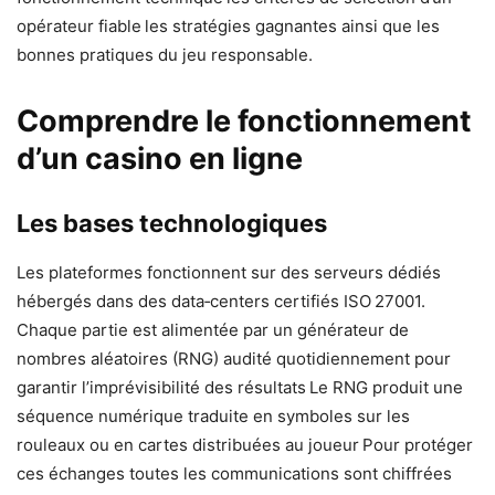
opérateur fiable les stratégies gagnantes ainsi que les
bonnes pratiques du jeu responsable.
Comprendre le fonctionnement
d’un casino en ligne
Les bases technologiques
Les plateformes fonctionnent sur des serveurs dédiés
hébergés dans des data‑centers certifiés ISO 27001.
Chaque partie est alimentée par un générateur de
nombres aléatoires (RNG) audité quotidiennement pour
garantir l’imprévisibilité des résultats Le RNG produit une
séquence numérique traduite en symboles sur les
rouleaux ou en cartes distribuées au joueur Pour protéger
ces échanges toutes les communications sont chiffrées