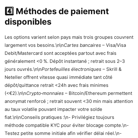
4️⃣ Méthodes de paiement
disponibles
Les options varient selon pays mais trois groupes couvrent
largement vos besoins.\n\n
Cartes bancaires
– Visa/Visa
Debit/Mastercard sont acceptées partout avec frais
généralement <0 %. Dépôt instantané ; retrait sous 2–3
jours ouvrés.\n\n
Portefeuilles électroniques
– Skrill &
Neteller offrent vitesse quasi immédiate tant côté
dépôt/quittance retrait <24h avec frais minimes
(<€2).\n\n
Crypto‑monnaies
– Bitcoin/Ethereum permettent
anonymat renforcé ; retrait souvent <30 min mais attention
au taux volatile pouvant impacter votre solde
fiat.\n\nConseils pratiques :\n- Privilégiez toujours
méthode compatible KYC pour éviter blocage compte.\n-
Testez petite somme initiale afin vérifier délai réel.\n-