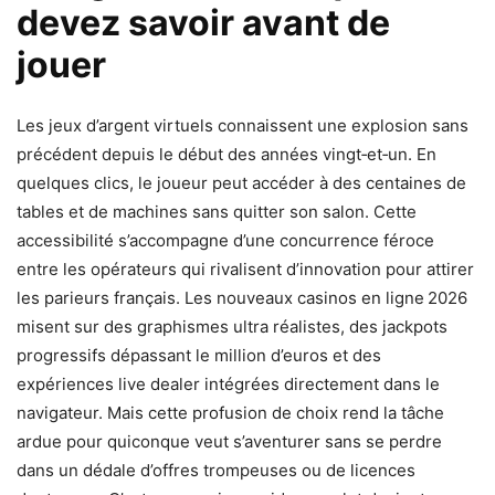
devez savoir avant de
jouer
Les jeux d’argent virtuels connaissent une explosion sans
précédent depuis le début des années vingt‑et‑un. En
quelques clics, le joueur peut accéder à des centaines de
tables et de machines sans quitter son salon. Cette
accessibilité s’accompagne d’une concurrence féroce
entre les opérateurs qui rivalisent d’innovation pour attirer
les parieurs français. Les nouveaux casinos en ligne 2026
misent sur des graphismes ultra réalistes, des jackpots
progressifs dépassant le million d’euros et des
expériences live dealer intégrées directement dans le
navigateur. Mais cette profusion de choix rend la tâche
ardue pour quiconque veut s’aventurer sans se perdre
dans un dédale d’offres trompeuses ou de licences