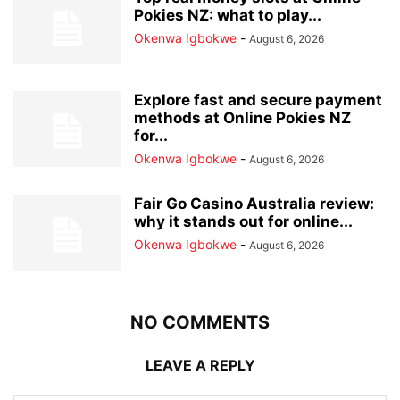
Pokies NZ: what to play...
Okenwa Igbokwe
-
August 6, 2026
Explore fast and secure payment
methods at Online Pokies NZ
for...
Okenwa Igbokwe
-
August 6, 2026
Fair Go Casino Australia review:
why it stands out for online...
Okenwa Igbokwe
-
August 6, 2026
NO COMMENTS
LEAVE A REPLY