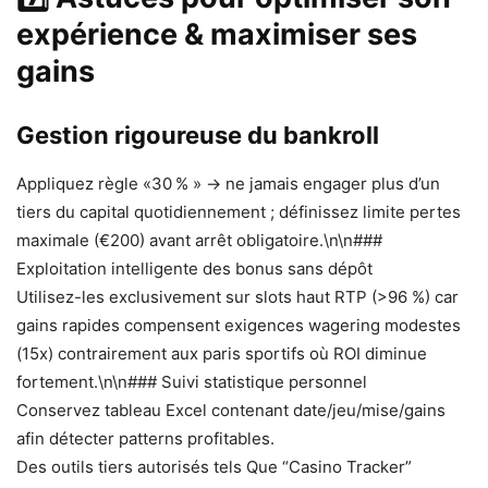
expérience & maximiser ses
gains
Gestion rigoureuse du bankroll
Appliquez règle «30 % » → ne jamais engager plus d’un
tiers du capital quotidiennement ; définissez limite pertes
maximale (€200) avant arrêt obligatoire.\n\n###
Exploitation intelligente des bonus sans dépôt
Utilisez-les exclusivement sur slots haut RTP (>96 %) car
gains rapides compensent exigences wagering modestes
(15x) contrairement aux paris sportifs où ROI diminue
fortement.\n\n### Suivi statistique personnel
Conservez tableau Excel contenant date/jeu/mise/gains
afin détecter patterns profitables.
Des outils tiers autorisés tels Que “Casino Tracker”