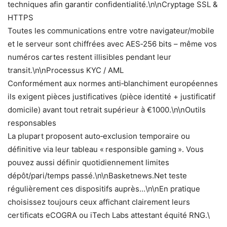
techniques afin garantir confidentialité.\n\nCryptage SSL &
HTTPS
Toutes les communications entre votre navigateur/mobile​
et le serveur sont chiffrées avec AES‑256 bits – même vos
numéros cartes restent illisibles pendant leur
transit.\n\nProcessus KYC / AML
Conformément aux normes anti‑blanchiment européennes
ils exigent pièces justificatives (pièce identité + justificatif
domicile) avant tout retrait supérieur à €1000.\n\nOutils
responsables
La plupart proposent auto‑exclusion temporaire ou
définitive via leur tableau « responsible gaming ». Vous
pouvez aussi définir quotidiennement limites
dépôt/pari/temps passé.\n\nBasketnews.Net teste
régulièrement ces dispositifs auprès…\n\nEn pratique
choisissez toujours ceux affichant clairement leurs
certificats eCOGRA ou iTech Labs attestant équité RNG.\