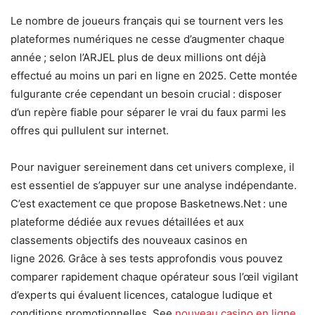
Le nombre de joueurs français qui se tournent vers les
plateformes numériques ne cesse d’augmenter chaque
année ; selon l’ARJEL plus de deux millions ont déjà
effectué au moins un pari en ligne en 2025. Cette montée
fulgurante crée cependant un besoin crucial : disposer
d’un repère fiable pour séparer le vrai du faux parmi les
offres qui pullulent sur internet.
Pour naviguer sereinement dans cet univers complexe, il
est essentiel de s’appuyer sur une analyse indépendante.
C’est exactement ce que propose Basketnews.Net : une
plateforme dédiée aux revues détaillées et aux
classements objectifs des nouveaux casinos en
ligne 2026. Grâce à ses tests approfondis vous pouvez
comparer rapidement chaque opérateur sous l’œil vigilant
d’experts qui évaluent licences, catalogue ludique et
conditions promotionnelles. See
nouveau casino en ligne