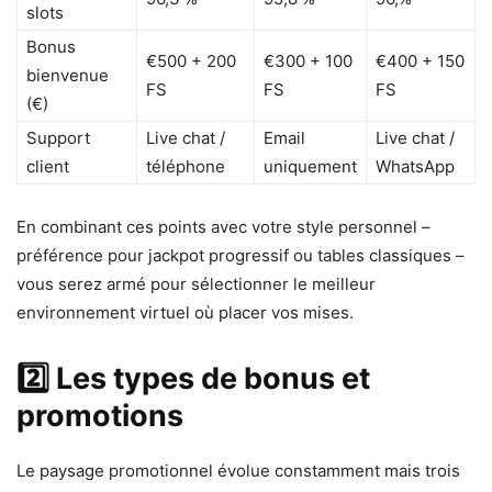
slots
Bonus
€500 + 200
€300 + 100
€400 + 150
bienvenue
FS
FS
FS
(€)
Support
Live chat /
Email
Live chat /
client
téléphone
uniquement
WhatsApp
En combinant ces points avec votre style personnel –
préférence pour jackpot progressif ou tables classiques –
vous serez armé pour sélectionner le meilleur
environnement virtuel où placer vos mises.
2️⃣ Les types de bonus et
promotions
Le paysage promotionnel évolue constamment mais trois