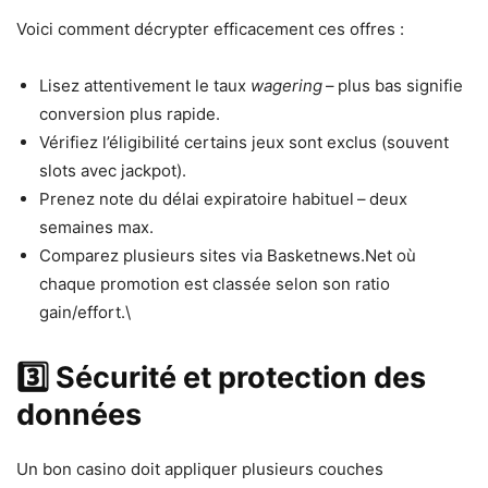
Voici comment décrypter efficacement ces offres :
Lisez attentivement le taux
wagering
– plus bas signifie
conversion plus rapide.
Vérifiez l’éligibilité certains jeux sont exclus (souvent
slots avec jackpot).
Prenez note du délai expiratoire habituel – deux
semaines max.
Comparez plusieurs sites via Basketnews.Net où
chaque promotion est classée selon son ratio
gain/effort.\
3️⃣ Sécurité et protection des
données
Un bon casino doit appliquer plusieurs couches