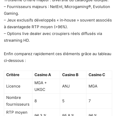
– Fournisseurs majeurs : NetEnt, Microgaming®, Evolution
Gaming.
– Jeux exclusifs développés « in‑house » souvent associés
à davantagede RTP moyen (>96%).
– Options live dealer avec croupiers réels diffusés via
streaming HD.
Enfin comparez rapidement ces éléments grâce au tableau
ci‑dessous :
Critère
Casino A
Casino B
Casino C
MGA +
Licence
ANJ
MGA
UKGC
Nombre
8
5
7
fournisseurs
RTP moyen
96,3 %
95,8 %
96,%