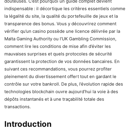
douteuses. C’est pourquoi un guide complet devient
indispensable : il décortique les critères essentiels comme
la légalité du site, la qualité du portefeuille de jeux et la
transparence des bonus. Vous y découvrirez comment
vérifier qu’un casino possède une licence délivrée par la
Malta Gaming Authority ou l’UK Gambling Commission,
comment lire les conditions de mise afin d’éviter les
mauvaises surprises et quels protocoles de sécurité
garantissent la protection de vos données bancaires. En
suivant ces recommandations, vous pourrez profiter
pleinement du divertissement offert tout en gardant le
contrôle sur votre bankroll. De plus, l’évolution rapide des
technologies blockchain ouvre aujourd’hui la voie à des
dépôts instantanés et à une traçabilité totale des
transactions.
Introduction