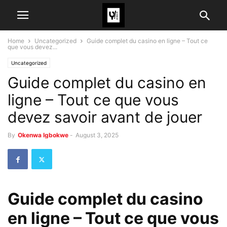
Home
Uncategorized
Guide complet du casino en ligne – Tout ce
que vous devez...
Uncategorized
Guide complet du casino en
ligne – Tout ce que vous
devez savoir avant de jouer
By
Okenwa Igbokwe
-
August 3, 2025
Guide complet du casino
en ligne – Tout ce que vous