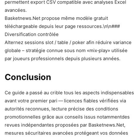
permettent export CSV compatible avec analyses Excel
avancées.
Basketnews.Net propose même modèle gratuit
téléchargeable depuis leur page ressources.\n\n###
Diversification contrôlée
Alternez sessions slot / table / poker afin réduire variance
globale – stratégie connue sous nom «mix‑play» utilisée
par joueurs professionnels depuis plusieurs années.
Conclusion
Ce guide a passé au crible tous les aspects indispensables
avant votre premier pari — licences fiables vérifiées via
autorités reconnues, lecture précise des conditions
promotionnelles grâce aux conseils issus notammentdes
revues indépendantes proposées par Basketnews.Net,
mesures sécuritaires avancées protégeant vos données