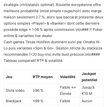
stratégie («hit/stand» optimal). Roulette européenne offre
meilleure probabilité (
mise simple rouge/noir
) avec marge
maison seulement 2·7 %, alors que baccarat présente deux
options simples «Player» & «Banker» dont cette dernière
possède edge ≈ 1·06 % après commission.\n\n### 🃏 Poker
online & variantes live dealer
Cash games Texas Hold’em dominent suivi par Omaha Hi-
Lo puis variantes «Spin & Go». Gestion stricte du stacksize
recommandée (<20 buy‑ins) évite bust précoce.\n\n####
Tableau comparatif RTP & volatilité
Jackpot
Jeu
RTP moyen
Volatilité
potentiel
Faible ↔︎
Jusqu’à
Slots vidéo
≥96 %
Élevée
€10 M
Blackjack
≈99 %
Faible
Aucun