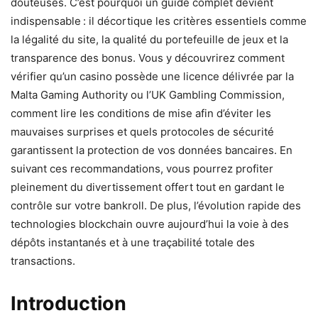
douteuses. C’est pourquoi un guide complet devient
indispensable : il décortique les critères essentiels comme
la légalité du site, la qualité du portefeuille de jeux et la
transparence des bonus. Vous y découvrirez comment
vérifier qu’un casino possède une licence délivrée par la
Malta Gaming Authority ou l’UK Gambling Commission,
comment lire les conditions de mise afin d’éviter les
mauvaises surprises et quels protocoles de sécurité
garantissent la protection de vos données bancaires. En
suivant ces recommandations, vous pourrez profiter
pleinement du divertissement offert tout en gardant le
contrôle sur votre bankroll. De plus, l’évolution rapide des
technologies blockchain ouvre aujourd’hui la voie à des
dépôts instantanés et à une traçabilité totale des
transactions.
Introduction