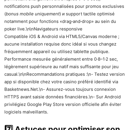
notifications push personnalisées pour promos exclusives
(
bonus mobile uniquement
) и support tactile optimisé
notamment pour fonctions «drag‑and‑drop» au sein du
poker live.\n\nNavigateurs responsive
Compatible iOS & Android via HTML5/Canvas moderne ;
aucune installation requise donc idéal si vous changez
fréquemment appareil ou utilisez tablette publique.
Performance mesurée généralement entre 0·8–1·2 sec,
légèrement supérieure au natif mais suffisante pour jeu
casual.\n\nRecommandations pratiques :\n- Testez version
app si disponible chez votre casino préféré identifié via
Basketnews.Net.\n- Assurez-vous toujours connexion
HTTPS avant saisie données financières.\n- Sur Android
privilégiez Google Play Store version officielle afin éviter
logiciels malveillants.
7️⃣ Astuces pour optimiser son