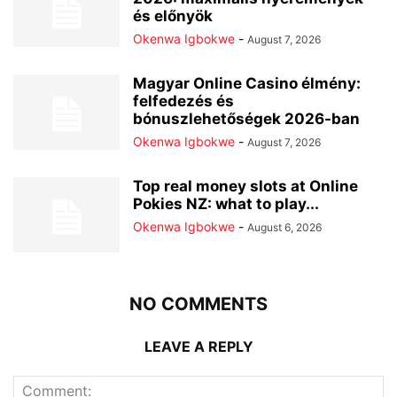
és előnyök
Okenwa Igbokwe
-
August 7, 2026
Magyar Online Casino élmény:
felfedezés és
bónuszlehetőségek 2026-ban
Okenwa Igbokwe
-
August 7, 2026
Top real money slots at Online
Pokies NZ: what to play...
Okenwa Igbokwe
-
August 6, 2026
NO COMMENTS
LEAVE A REPLY