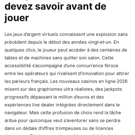
devez savoir avant de
jouer
Les jeux d’argent virtuels connaissent une explosion sans
précédent depuis le début des années vingt‑et‑un. En
quelques clics, le joueur peut accéder à des centaines de
tables et de machines sans quitter son salon. Cette
accessibilité s’accompagne d’une concurrence féroce
entre les opérateurs qui rivalisent d’innovation pour attirer
les parieurs français. Les nouveaux casinos en ligne 2026
misent sur des graphismes ultra réalistes, des jackpots
progressifs dépassant le million d’euros et des
expériences live dealer intégrées directement dans le
navigateur. Mais cette profusion de choix rend la tâche
ardue pour quiconque veut s’aventurer sans se perdre
dans un dédale d’offres trompeuses ou de licences