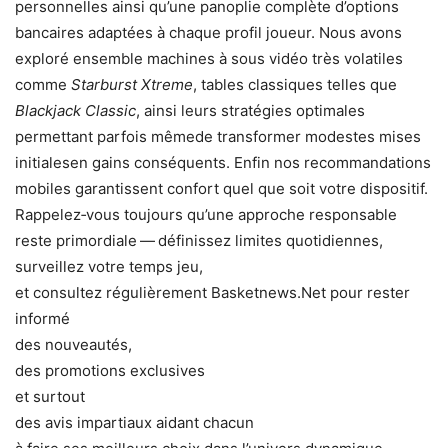
personnelles ainsi qu’une panoplie complète d’options
bancaires adaptées à chaque profil joueur.​ Nous avons
exploré ensemble machines à sous vidéo très volatiles
comme
Starburst Xtreme
, tables classiques telles que
Blackjack Classic
, ainsi leurs stratégies optimales
permettant parfois mêmede transformer modestes mises
initiales​en gains conséquents.​ Enfin nos recommandations
mobiles garantissent confort quel que soit votre dispositif.​
Rappelez‑vous toujours qu’une approche responsable
reste primordiale — définissez limites quotidiennes,
surveillez votre temps jeu,
et consultez régulièrement Basketnews.Net pour rester
informé
des nouveautés,
des promotions exclusives
et surtout
des avis impartiaux aidant chacun