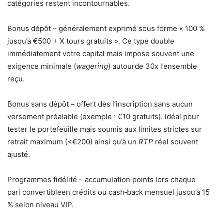
catégories restent incontournables.
Bonus dépôt – généralement exprimé sous forme « 100 %
jusqu’à €500 + X tours gratuits ». Ce type double
immédiatement votre capital mais impose souvent une
exigence minimale (
wagering
) autourde 30x l’ensemble
reçu.
Bonus sans dépôt – offert dès l’inscription sans aucun
versement préalable (exemple : €10 gratuits). Idéal pour
tester le portefeuille mais soumis aux limites strictes sur
retrait maximum (<€200) ainsi qu’à un
RTP
réel souvent
ajusté.
Programmes fidélité – accumulation points lors chaque
pari convertibleen crédits ou cash‑back mensuel jusqu’à 15
% selon niveau VIP.