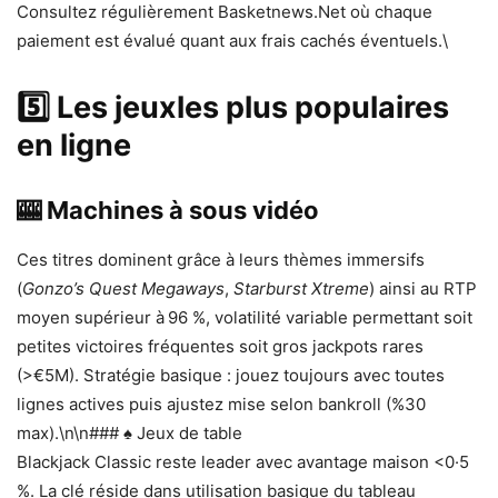
Consultez régulièrement Basketnews.Net où chaque
paiement est évalué quant aux frais cachés éventuels.\
5️⃣ Les jeuxles plus populaires
en ligne
🎰 Machines à sous vidéo
Ces titres dominent grâce à leurs thèmes immersifs
(
Gonzo’s Quest Megaways
,
Starburst Xtreme
) ainsi au RTP
moyen supérieur à 96 %, volatilité variable permettant soit
petites victoires fréquentes soit gros jackpots rares
(>€5M). Stratégie basique : jouez toujours avec toutes
lignes actives puis ajustez mise selon bankroll (%30
max).\n\n### ♠️ Jeux de table
Blackjack Classic reste leader avec avantage maison <0·5
%. La clé réside dans utilisation basique du tableau