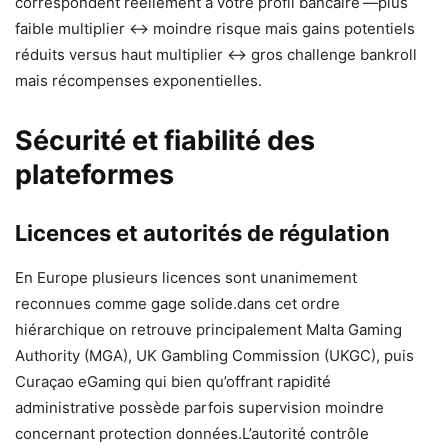
correspondent réellement à votre profil bancaire —plus
faible multiplier ↔️ moindre risque mais gains potentiels
réduits versus haut multiplier ↔️ gros challenge bankroll
mais récompenses exponentielles.
Sécurité et fiabilité des
plateformes
Licences et autorités de régulation
En Europe plusieurs licences sont unanimement
reconnues comme gage solide.dans cet ordre
hiérarchique on retrouve principalement Malta Gaming
Authority (MGA), UK Gambling Commission (UKGC), puis
Curaçao eGaming qui bien qu’offrant rapidité
administrative possède parfois supervision moindre
concernant protection données.L’autorité contrôle