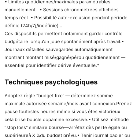
• Limites quotidiennes/maximales paramétrables
manuellement • Sessions chronométrées affichées
temps réel • Possibilité auto-exclusion pendant période
définie (24h/7j/indéfinie)…
Ces dispositifs permettent notamment garder contrôle
budgétaire lorsqu’on joue spontanément après travail.•
Journaux détaillés sauvegardés automatiquement
montrant montant misé/gagné/pérdu quotidienement —
essentiel pour identifier dérive éventuelle.*
Techniques psychologiques
Adoptez règle “budget fixe” — déterminez somme
maximale autorisée semaine/mois avant connexion.Prenez
pause toutesles heures même si vous êtes victorieux ;
cela brise boucle dopamine excessive.• Utilisez méthode
“stop loss” similaire bourse — arrêtez dès perte égale ou
supérieureà X %du budget prévu.• Tenir journal papier ou