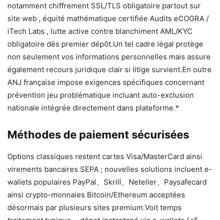
notamment chiffrement SSL/TLS obligatoire partout sur
site web , équité mathématique certifiée Audits eCOGRA /
iTech Labs , lutte active contre blanchiment AML/KYC
obligatoire dès premier dépôt.Un tel cadre légal protège
non seulement vos informations personnelles mais assure
également recours juridique clair si litige survient.En outre
ANJ française impose exigences spécifiques concernant
prévention jeu problématique incluant auto-exclusion
nationale intégrée directement dans plateforme.*
Méthodes de paiement sécurisées
Options classiques restent cartes Visa/MasterCard ainsi
virements bancaires SEPA ; nouvelles solutions incluent e-
wallets populaires PayPal、Skrill、Neteller、Paysafecard
ainsi crypto-monnaies Bitcoin/Ethereum acceptées
désormais par plusieurs sites premium.Voit temps