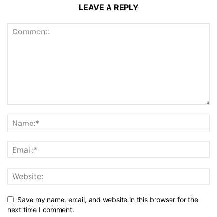
LEAVE A REPLY
Save my name, email, and website in this browser for the
next time I comment.