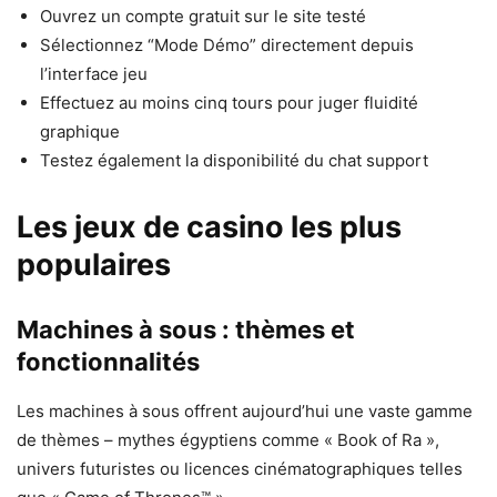
Ouvrez un compte gratuit sur le site testé
Sélectionnez “Mode Démo” directement depuis
l’interface jeu
Effectuez au moins cinq tours pour juger fluidité
graphique
Testez également la disponibilité du chat support
Les jeux de casino les plus
populaires
Machines à sous : thèmes et
fonctionnalités
Les machines à sous offrent aujourd’hui une vaste gamme
de thèmes – mythes égyptiens comme « Book of Ra »,
univers futuristes ou licences cinématographiques telles