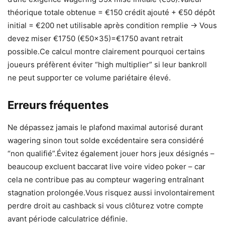
théorique totale obtenue = €150 crédit ajouté + €50 dépôt
initial = €200 net utilisable après condition remplie → Vous
devez miser €1750 (€50×35)=€1750 avant retrait
possible.Ce calcul montre clairement pourquoi certains
joueurs préfèrent éviter “high multiplier” si leur bankroll
ne peut supporter ce volume pariétaire élevé.​
Erreurs fréquentes
Ne dépassez jamais le plafond maximal autorisé durant
wagering sinon tout solde excédentaire sera considéré
“non qualifié”.Évitez également jouer hors jeux désignés –
beaucoup excluent baccarat live voire video poker – car
cela ne contribue pas au compteur wagering entraînant
stagnation prolongée.Vous risquez aussi involontairement
perdre droit au cashback si vous clôturez votre compte
avant période calculatrice définie.​