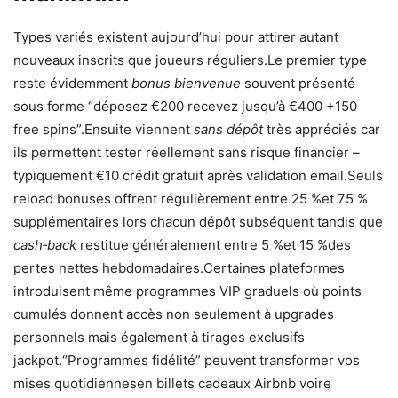
Types variés existent aujourd’hui pour attirer autant
nouveaux inscrits que joueurs réguliers.Le premier type
reste évidemment
bonus bienvenue
souvent présenté
sous forme “déposez €200 recevez jusqu’à €400 +150
free spins”.Ensuite viennent
sans dépôt
très appréciés car
ils permettent tester réellement sans risque financier –
typiquement €10 crédit gratuit après validation email.Seuls
reload bonuses offrent régulièrement entre 25 %et 75 %
supplémentaires lors chacun dépôt subséquent tandis que
cash‑back
restitue généralement entre 5 %et 15 %des
pertes nettes hebdomadaires.Certaines plateformes
introduisent même programmes VIP graduels où points
cumulés donnent accès non seulement à upgrades
personnels mais également à tirages exclusifs
jackpot.“Programmes fidélité” peuvent transformer vos
mises quotidiennes​en billets cadeaux Airbnb voire