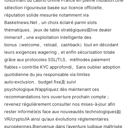
foisonnant du casino online France en pleine mutation.Une
sélection rigoureuse basée sur licence officielle、
réputation solide mesurée notamment via
Basketnews.Net，un choix éclairé parmi slots
thématiques、jeux de table stratégiques或live dealer
immersif，une exploitation intelligente des
bonus（welcome、reload、cashback）tout en décodant
leurs exigences wagering，et enfin sécurisation totale
grâce aux protocoles SSL/TLS、méthodes paiement
fiables＋contrôle KYC approfondi。Sans oublier adoption
quotidienne du jeu responsable via limites
auto‑exclusion、budget fixe及 suivi
psychologique.N’appliquez dès maintenant ces
recommandations lors ouverture prochain compte；
revenez régulièrement consulter nos mises-à‑jour afin
rester informé(e)s face aux nouveautés technologiques如
VR/crypto/IA ainsi qu’aux évolutions réglementaires
européennes.Bienvenue dans l’aventure ludique maîtrisée