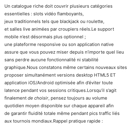
Un catalogue riche doit couvrir plusieurs catégories
essentielles : slots vidéo flamboyants,
jeux traditionnels tels que blackjack ou roulette,
et salles live animées par croupiers réels.Le support
mobile n’est désormais plus optionnel ;
une plateforme responsive ou son application native
assure que vous pouvez miser depuis n’importe quel lieu
sans perdre aucune fonctionnalité ni stabilité
graphique.Nous constatons même certains nouveaux sites
proposer simultanément versions desktop HTML5 ET
application iOS/Android optimisée afin d’éviter toute
latence pendant vos sessions critiques.Lorsqu’il s’agit
finalement
de choisir
, pensez toujours au volume
quotidien moyen disponible sur chaque appareil afin
de garantir fluidité totale même pendant pics traffic liés
aux tournois mondiaux.Rappel pratique rapide :