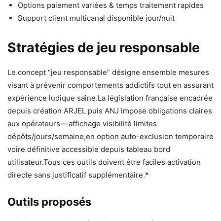
Options paiement variées & temps traitement rapides
Support client multicanal disponible jour/nuit
Stratégies de jeu responsable
Le concept “jeu responsable” désigne ensemble mesures
visant à prévenir comportements addictifs tout en assurant
expérience ludique saine.La législation française encadrée
depuis création ARJEL puis ANJ impose obligations claires
aux opérateurs — affichage visibilité limites
dépôts/jours/semaine,en option auto-exclusion temporaire
voire définitive accessible depuis tableau bord
utilisateur.Tous ces outils doivent être faciles activation
directe sans justificatif supplémentaire.*
Outils proposés