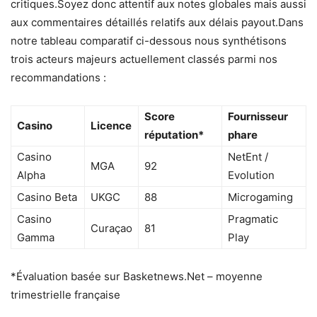
critiques.Soyez donc attentif aux notes globales mais aussi
aux commentaires détaillés relatifs aux délais payout.Dans
notre tableau comparatif ci-dessous nous synthétisons
trois acteurs majeurs actuellement classés parmi nos
recommandations :
Score
Fournisseur
Casino
Licence
réputation*
phare
Casino
NetEnt /
MGA
92
Alpha
Evolution
Casino Beta
UKGC
88
Microgaming
Casino
Pragmatic
Curaçao
81
Gamma
Play
*Évaluation basée sur Basketnews.Net – moyenne
trimestrielle française