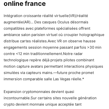
online france
Intégration croissante réalité virtuelle(VR)/réalité
augmentée(AR)… Des casques Oculus désormais
compatibles avec plateformes spécialisées offrent
ambiance salon parisien virtuel où croupier holographique
distribue cartes réalistes.Avec VR on observe hausse
engagements session moyenne passant parfois >30 min
contre <12 min traditionnellement.Notre radar
technologique repère déjà projets pilotes combinant
motion capture avatars permettant interactions physiques
simulées via capteurs mains.—future proche promet
immersion comparable salle Las Vegas réelle.*
Expansion cryptomonnaies devient quasi
incontournable.Sur certains sites nouvelle génération
crypto devient monnaie unique acceptée tant