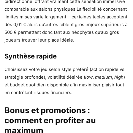
bidirectionnel offrant vraiment cette sensation immersive
comparable aux salons physiques.La flexibilité concernant
limites mises varie largement —certaines tables acceptent
dès 0,01 € alors qu’autres ciblent gros enjeux supérieurs à
500 € permettant donc tant aux néophytes qu’aux gros
joueurs trouver leur place idéale.​
Synthèse rapide
Choisissez votre jeu selon style préféré (action rapide vs
stratégie profonde), volatilité désirée (
low
,
medium
,
high
)​
et budget quotidien disponible afin maximiser plaisir tout
en contrôlant risques financiers.
Bonus et promotions :
comment en profiter au
maximum