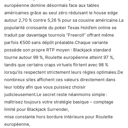
européenne domine désormais face aux tables
américaines grâce au seul zéro réduisant le house edge
autour 2,70 % contre 5,26 % pour sa cousine américaine.La
popularité croissante du poker Texas Hold’em online se
traduit par davantage tournois “Freeroll” offrant même
parfois €500 sans dépôt préalable.Chaque variante
possède son propre RTP moyen : Blackjack standard
tourne autour 99 %, Roulette européenne atteint 97 %,
tandis que certains craps virtuels flirtent avec 98 %
lorsqu’ils respectent strictement leurs règles optimales.De
nombreux sites affichent ces valeurs directement dans
leur lobby afin que vous puissiez choisir
judicieusement.Le secret reste néanmoins simple :
maîtrisez toujours votre stratégie basique – comptage
limité pour Blackjack Surrender,
mise constante hors bordure intérieure pour Roulette
européenne,