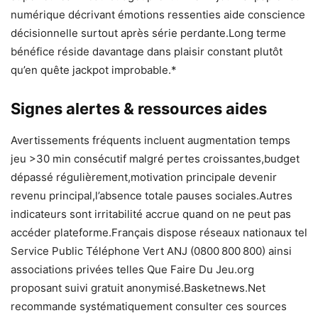
numérique décrivant émotions ressenties aide conscience
décisionnelle surtout après série perdante.Long terme
bénéfice réside davantage dans plaisir constant plutôt
qu’en quête jackpot improbable.*
Signes alertes & ressources aides
Avertissements fréquents incluent augmentation temps
jeu >30 min consécutif malgré pertes croissantes,budget
dépassé régulièrement,motivation principale devenir
revenu principal,l’absence totale pauses sociales.Autres
indicateurs sont irritabilité accrue quand on ne peut pas
accéder plateforme.Français dispose réseaux nationaux tel
Service Public Téléphone Vert ANJ (0800 800 800) ainsi
associations privées telles Que Faire Du Jeu.org
proposant suivi gratuit anonymisé.Basketnews.Net
recommande systématiquement consulter ces sources