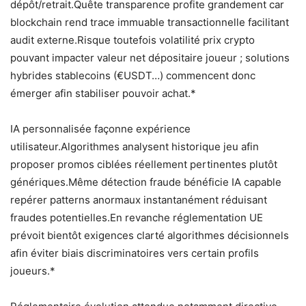
dépôt/retrait.Quête transparence profite grandement car
blockchain rend trace immuable transactionnelle facilitant
audit externe.Risque toutefois volatilité prix crypto
pouvant impacter valeur net dépositaire joueur ; solutions
hybrides stablecoins (€USDT…) commencent donc
émerger afin stabiliser pouvoir achat.*
IA personnalisée façonne expérience
utilisateur.Algorithmes analysent historique jeu afin
proposer promos ciblées réellement pertinentes plutôt
génériques.Même détection fraude bénéficie IA capable
repérer patterns anormaux instantanément réduisant
fraudes potentielles.En revanche réglementation UE
prévoit bientôt exigences clarté algorithmes décisionnels
afin éviter biais discriminatoires vers certain profils
joueurs.*