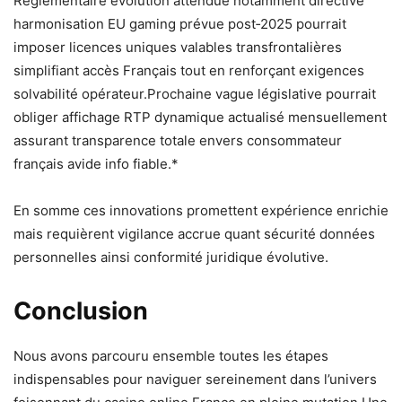
Réglementaire évolution attendue notamment directive
harmonisation EU gaming prévue post‑2025 pourrait
imposer licences uniques valables transfrontalières
simplifiant accès Français tout en renforçant exigences
solvabilité opérateur.Prochaine vague législative pourrait
obliger affichage RTP dynamique actualisé mensuellement
assurant transparence totale envers consommateur
français avide info fiable.*
En somme ces innovations promettent expérience enrichie
mais requièrent vigilance accrue quant sécurité données
personnelles ainsi conformité juridique évolutive.
Conclusion
Nous avons parcouru ensemble toutes les étapes
indispensables pour naviguer sereinement dans l’univers