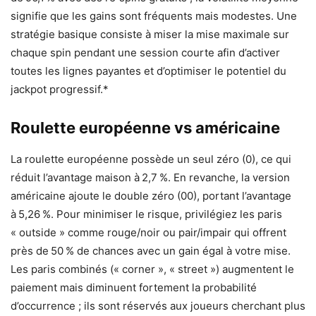
signifie que les gains sont fréquents mais modestes. Une
stratégie basique consiste à miser la mise maximale sur
chaque spin pendant une session courte afin d’activer
toutes les lignes payantes et d’optimiser le potentiel du
jackpot progressif.*
Roulette européenne vs américaine
La roulette européenne possède un seul zéro (0), ce qui
réduit l’avantage maison à 2,7 %. En revanche, la version
américaine ajoute le double zéro (00), portant l’avantage
à 5,26 %. Pour minimiser le risque, privilégiez les paris
« outside » comme rouge/noir ou pair/impair qui offrent
près de 50 % de chances avec un gain égal à votre mise.
Les paris combinés (« corner », « street ») augmentent le
paiement mais diminuent fortement la probabilité
d’occurrence ; ils sont réservés aux joueurs cherchant plus