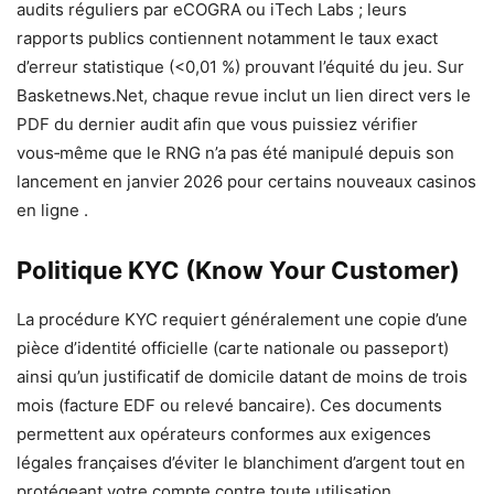
audits réguliers par eCOGRA ou iTech Labs ; leurs
rapports publics contiennent notamment le taux exact
d’erreur statistique (<0,01 %) prouvant l’équité du jeu. Sur
Basketnews.Net, chaque revue inclut un lien direct vers le
PDF du dernier audit afin que vous puissiez vérifier
vous‑même que le RNG n’a pas été manipulé depuis son
lancement en janvier 2026 pour certains nouveaux casinos
en ligne .
Politique KYC (Know Your Customer)
La procédure KYC requiert généralement une copie d’une
pièce d’identité officielle (carte nationale ou passeport)
ainsi qu’un justificatif de domicile datant de moins de trois
mois (facture EDF ou relevé bancaire). Ces documents
permettent aux opérateurs conformes aux exigences
légales françaises d’éviter le blanchiment d’argent tout en
protégeant votre compte contre toute utilisation