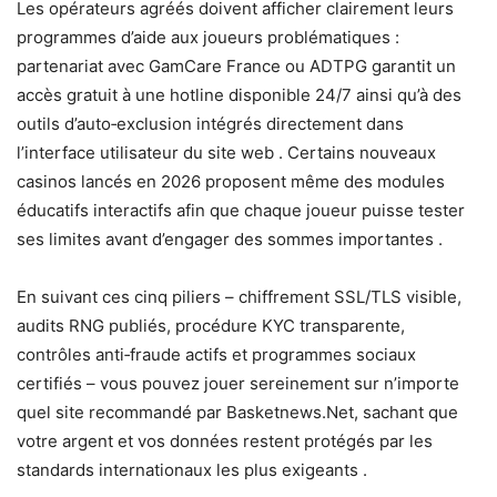
Les opérateurs agréés doivent afficher clairement leurs
programmes d’aide aux joueurs problématiques :
partenariat avec GamCare France ou ADTPG garantit un
accès gratuit à une hotline disponible 24/7 ainsi qu’à des
outils d’auto‑exclusion intégrés directement dans
l’interface utilisateur du site web . Certains nouveaux
casinos lancés en 2026 proposent même des modules
éducatifs interactifs afin que chaque joueur puisse tester
ses limites avant d’engager des sommes importantes .
En suivant ces cinq piliers – chiffrement SSL/TLS visible,
audits RNG publiés, procédure KYC transparente,
contrôles anti‑fraude actifs et programmes sociaux
certifiés – vous pouvez jouer sereinement sur n’importe
quel site recommandé par Basketnews.Net, sachant que
votre argent et vos données restent protégés par les
standards internationaux les plus exigeants .