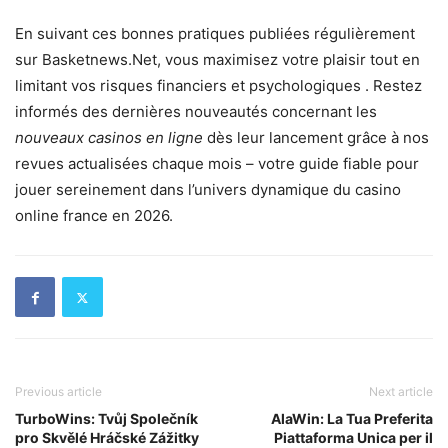
En suivant ces bonnes pratiques publiées régulièrement
sur Basketnews.Net, vous maximisez votre plaisir tout en
limitant vos risques financiers et psychologiques . Restez
informés des dernières nouveautés concernant les
nouveaux casinos en ligne
dès leur lancement grâce à nos
revues actualisées chaque mois – votre guide fiable pour
jouer sereinement dans l’univers dynamique du casino
online france en 2026.​
Previous article
Next article
TurboWins: Tvůj Společník
AlaWin: La Tua Preferita
pro Skvělé Hráčské Zážitky
Piattaforma Unica per il