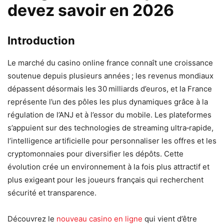
devez savoir en 2026
Introduction
Le marché du casino online france connaît une croissance
soutenue depuis plusieurs années ; les revenus mondiaux
dépassent désormais les 30 milliards d’euros, et la France
représente l’un des pôles les plus dynamiques grâce à la
régulation de l’ANJ et à l’essor du mobile. Les plateformes
s’appuient sur des technologies de streaming ultra‑rapide,
l’intelligence artificielle pour personnaliser les offres et les
cryptomonnaies pour diversifier les dépôts. Cette
évolution crée un environnement à la fois plus attractif et
plus exigeant pour les joueurs français qui recherchent
sécurité et transparence.
Découvrez le
nouveau casino en ligne
qui vient d’être