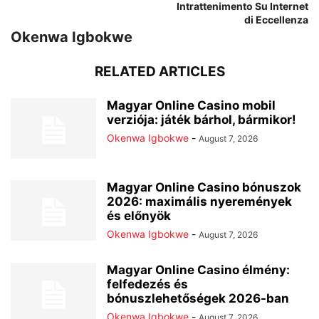
Intrattenimento Su Internet
di Eccellenza
Okenwa Igbokwe
RELATED ARTICLES
Magyar Online Casino mobil
verziója: játék bárhol, bármikor!
Okenwa Igbokwe
-
August 7, 2026
Magyar Online Casino bónuszok
2026: maximális nyeremények
és előnyök
Okenwa Igbokwe
-
August 7, 2026
Magyar Online Casino élmény:
felfedezés és
bónuszlehetőségek 2026-ban
Okenwa Igbokwe
-
August 7, 2026