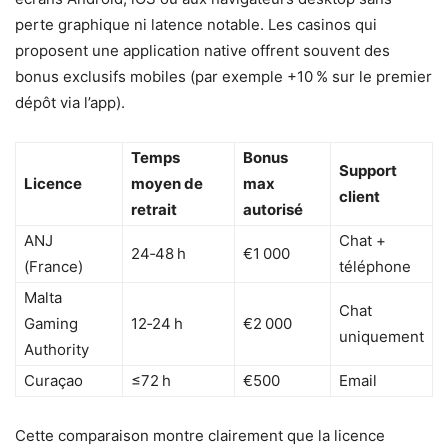
perte graphique ni latence notable. Les casinos qui
proposent une application native offrent souvent des
bonus exclusifs mobiles (par exemple +10 % sur le premier
dépôt via l’app).
Temps
Bonus
Support
Licence
moyen de
max
client
retrait
autorisé
ANJ
Chat +
24‑48 h
€1 000
(France)
téléphone
Malta
Chat
Gaming
12‑24 h
€2 000
uniquement
Authority
Curaçao
≤72 h
€500
Email
Cette comparaison montre clairement que la licence