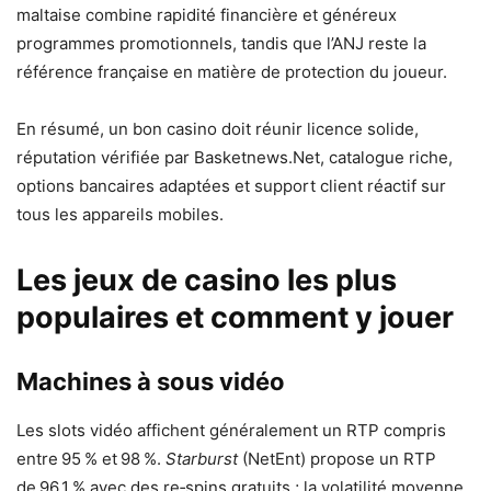
maltaise combine rapidité financière et généreux
programmes promotionnels, tandis que l’ANJ reste la
référence française en matière de protection du joueur.
En résumé, un bon casino doit réunir licence solide,
réputation vérifiée par Basketnews.Net, catalogue riche,
options bancaires adaptées et support client réactif sur
tous les appareils mobiles.
Les jeux de casino les plus
populaires et comment y jouer
Machines à sous vidéo
Les slots vidéo affichent généralement un RTP compris
entre 95 % et 98 %.
Starburst
(NetEnt) propose un RTP
de 96,1 % avec des re‑spins gratuits ; la volatilité moyenne