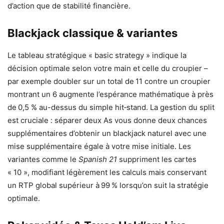
d’action que de stabilité financière.
Blackjack classique & variantes
Le tableau stratégique « basic strategy » indique la
décision optimale selon votre main et celle du croupier –
par exemple doubler sur un total de 11 contre un croupier
montrant un 6 augmente l’espérance mathématique à près
de 0,5 % au-dessus du simple hit‑stand. La gestion du split
est cruciale : séparer deux As vous donne deux chances
supplémentaires d’obtenir un blackjack naturel avec une
mise supplémentaire égale à votre mise initiale. Les
variantes comme le
Spanish 21
suppriment les cartes
« 10 », modifiant légèrement les calculs mais conservant
un RTP global supérieur à 99 % lorsqu’on suit la stratégie
optimale.