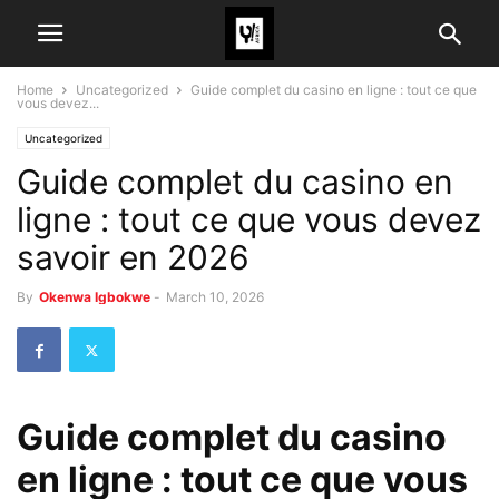
Home
Uncategorized
Guide complet du casino en ligne : tout ce que
vous devez...
Uncategorized
Guide complet du casino en
ligne : tout ce que vous devez
savoir en 2026
By
Okenwa Igbokwe
-
March 10, 2026
Guide complet du casino
en ligne : tout ce que vous