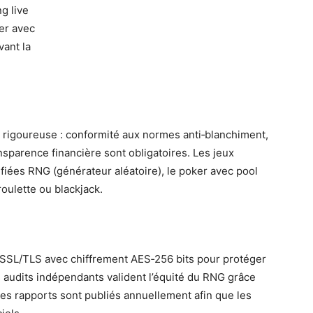
g live
er avec
vant la
on rigoureuse : conformité aux normes anti‑blanchiment,
sparence financière sont obligatoires. Les jeux
ifiées RNG (générateur aléatoire), le poker avec pool
roulette ou blackjack.
le SSL/TLS avec chiffrement AES‑256 bits pour protéger
 audits indépendants valident l’équité du RNG grâce
es rapports sont publiés annuellement afin que les