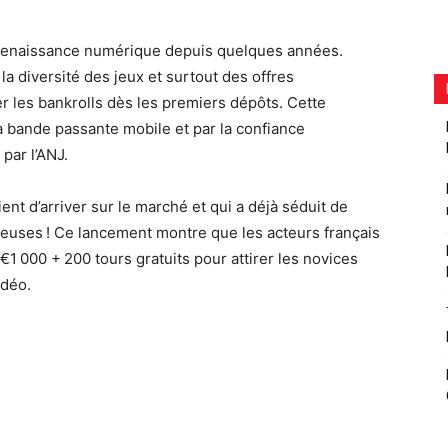
e renaissance numérique depuis quelques années.
la diversité des jeux et surtout des offres
r les bankrolls dès les premiers dépôts. Cette
la bande passante mobile et par la confiance
par l’ANJ.
ient d’arriver sur le marché et qui a déjà séduit de
euses ! Ce lancement montre que les acteurs français
1 000 + 200 tours gratuits pour attirer les novices
idéo.