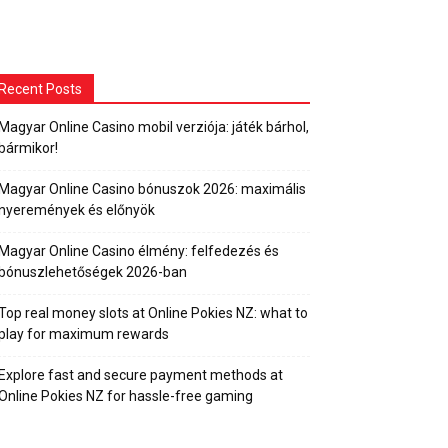
Recent Posts
Magyar Online Casino mobil verziója: játék bárhol,
bármikor!
Magyar Online Casino bónuszok 2026: maximális
nyeremények és előnyök
Magyar Online Casino élmény: felfedezés és
bónuszlehetőségek 2026-ban
Top real money slots at Online Pokies NZ: what to
play for maximum rewards
Explore fast and secure payment methods at
Online Pokies NZ for hassle-free gaming