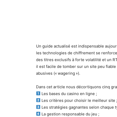
Un guide actualisé est indispensable aujour
les technologies de chiffrement se renforce
des titres exclusifs à forte volatilité et u
il est facile de tomber sur un site peu fia
abusives (« wagering »).
Dans cet article nous décortiquons cinq gra
Les bases du casino en ligne ;
Les critères pour choisir le meilleur site 
Les stratégies gagnantes selon chaque ty
La gestion responsable du jeu ;