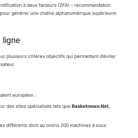
ntification à deux facteurs (2FA) – recommandation
se pour générer une chaîne alphanumérique supérieure
 ligne
r plusieurs critères objectifs qui permettent d’éviter
isateur.
valent européen ;
sur des sites spécialisés tels que
Basketnews.Net
,
tres différents dont au moins 200 machines à sous