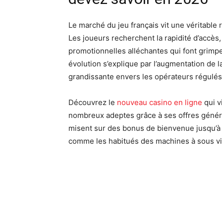
Le marché du jeu français vit une véritabl
Les joueurs recherchent la rapidité d’accès, 
promotionnelles alléchantes qui font grimpe
évolution s’explique par l’augmentation de 
grandissante envers les opérateurs régulés 
Découvrez le
nouveau casino en ligne
qui v
nombreux adeptes grâce à ses offres génér
misent sur des bonus de bienvenue jusqu’à €
comme les habitués des machines à sous v