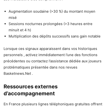
Augmentation soudaine (>30 %) du montant moyen
misé
Sessions nocturnes prolongées (>3 heures entre
minuit et 4 h)
Multiplication des dépôts successifs sans gain notable
Lorsque ces signaux apparaissent dans vos historiques
personnels , activez immédiatement l’une des fonctions
précédentes ou contactez l’assistance dédiée aux joueurs
problématiques présentée dans nos revues
Basketnews.Net .
Ressources externes
d’accompagnement
En France plusieurs lignes téléphoniques gratuites offrent