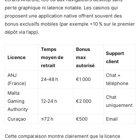
perte graphique ni latence notable. Les casinos qui
proposent une application native offrent souvent des
bonus exclusifs mobiles (par exemple +10 % sur le premier
dépôt via l’app).
Temps
Bonus
Support
Licence
moyen de
max
client
retrait
autorisé
ANJ
Chat +
24‑48 h
€1 000
(France)
téléphone
Malta
Chat
Gaming
12‑24 h
€2 000
uniquement
Authority
Curaçao
≤72 h
€500
Email
Cette comparaison montre clairement que la licence