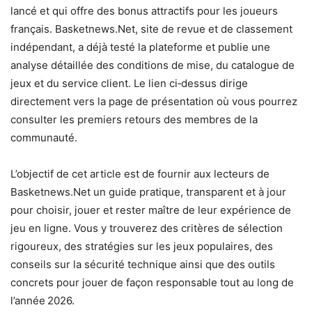
lancé et qui offre des bonus attractifs pour les joueurs
français. Basketnews.Net, site de revue et de classement
indépendant, a déjà testé la plateforme et publie une
analyse détaillée des conditions de mise, du catalogue de
jeux et du service client. Le lien ci‑dessus dirige
directement vers la page de présentation où vous pourrez
consulter les premiers retours des membres de la
communauté.
L’objectif de cet article est de fournir aux lecteurs de
Basketnews.Net un guide pratique, transparent et à jour
pour choisir, jouer et rester maître de leur expérience de
jeu en ligne. Vous y trouverez des critères de sélection
rigoureux, des stratégies sur les jeux populaires, des
conseils sur la sécurité technique ainsi que des outils
concrets pour jouer de façon responsable tout au long de
l’année 2026.