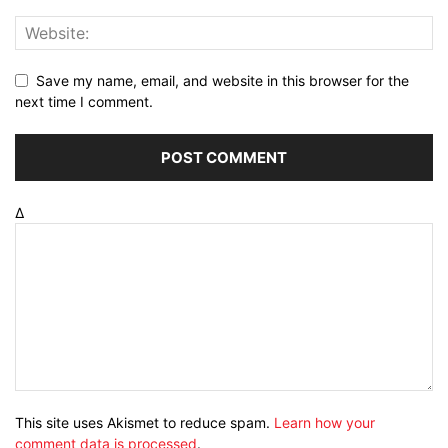
Save my name, email, and website in this browser for the
next time I comment.
Δ
This site uses Akismet to reduce spam.
Learn how your
comment data is processed
.