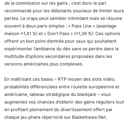
de la commission sur les gains ; c’est donc le pari
recommandé pour les débutants soucieux de limiter leurs
pertes. Le craps peut sembler intimidant mais se résume
souvent à deux paris simples : « Pass Line » (avantage
maison ≈1,41 %) et « Don’t Pass » (≈1,36 %). Ces options
offrent un bon point d’entrée pour ceux qui souhaitent
expérimenter l’ambiance du dés sans se perdre dans la
multitude d’options secondaires proposées dans les
versions américaines plus complexes.
En maîtrisant ces bases – RTP moyen des slots vidéo,
probabilités différenciées entre roulette européenne et
américaine, tableau stratégique du blackjack – vous
augmentez vos chances d’obtenir des gains réguliers tout
en profitant pleinement du divertissement offert par
chaque jeu phare répertorié sur Basketnews.Net.