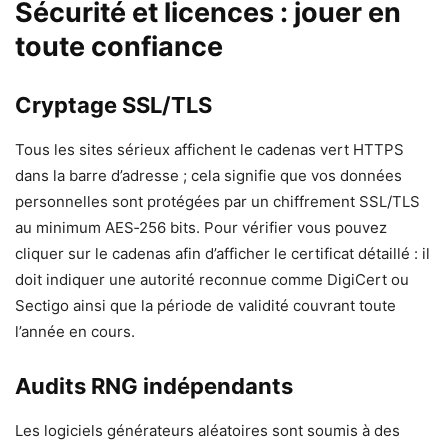
Sécurité et licences : jouer en
toute confiance
Cryptage SSL/TLS
Tous les sites sérieux affichent le cadenas vert HTTPS
dans la barre d’adresse ; cela signifie que vos données
personnelles sont protégées par un chiffrement SSL/TLS
au minimum AES‑256 bits. Pour vérifier vous pouvez
cliquer sur le cadenas afin d’afficher le certificat détaillé : il
doit indiquer une autorité reconnue comme DigiCert ou
Sectigo ainsi que la période de validité couvrant toute
l’année en cours.
Audits RNG indépendants
Les logiciels générateurs aléatoires sont soumis à des