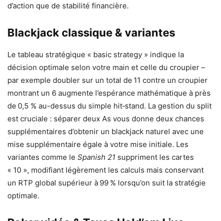
d’action que de stabilité financière.
Blackjack classique & variantes
Le tableau stratégique « basic strategy » indique la
décision optimale selon votre main et celle du croupier –
par exemple doubler sur un total de 11 contre un croupier
montrant un 6 augmente l’espérance mathématique à près
de 0,5 % au-dessus du simple hit‑stand. La gestion du split
est cruciale : séparer deux As vous donne deux chances
supplémentaires d’obtenir un blackjack naturel avec une
mise supplémentaire égale à votre mise initiale. Les
variantes comme le
Spanish 21
suppriment les cartes
« 10 », modifiant légèrement les calculs mais conservant
un RTP global supérieur à 99 % lorsqu’on suit la stratégie
optimale.