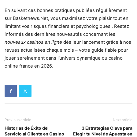
En suivant ces bonnes pratiques publiées régulièrement
sur Basketnews.Net, vous maximisez votre plaisir tout en
limitant vos risques financiers et psychologiques . Restez
informés des dernières nouveautés concernant les
nouveaux casinos en ligne
dès leur lancement grâce à nos
revues actualisées chaque mois – votre guide fiable pour
jouer sereinement dans l’univers dynamique du casino
online france en 2026.​
Previous article
Next article
Historias de Éxito del
3 Estrategias Clave para
Servicio al Cliente en Casino
Elegir tu Nivel de Apuesta en