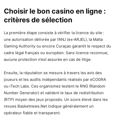
Choisir le bon casino en ligne :
critères de sélection
La première étape consiste à vérifier la licence du site :
une autorisation délivrée par l’ANJ (ex‑ARJEL), la Malta
Gaming Authority ou encore Curaçao garantit le respect du
cadre légal français ou européen. Sans licence reconnue,
aucune protection n’est assurée en cas de litige.
Ensuite, la réputation se mesure à travers les avis des
joueurs et les audits indépendants réalisés par eCOGRA
ou iTech Labs. Ces organismes testent le RNG (Random
Number Generator) et valident le taux de redistribution
(RTP) moyen des jeux proposés. Un score élevé dans les
revues Basketnews.Net indique généralement un
opérateur fiable et transparent.