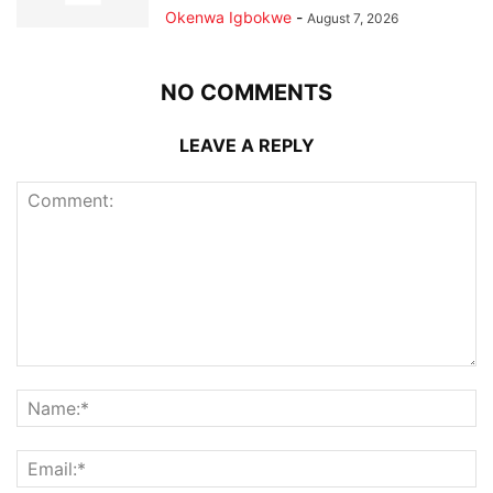
Okenwa Igbokwe
-
August 7, 2026
NO COMMENTS
LEAVE A REPLY