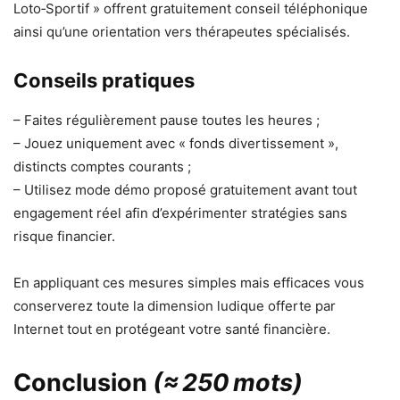
Loto‑Sportif » offrent gratuitement conseil téléphonique
ainsi qu’une orientation vers thérapeutes spécialisés.
Conseils pratiques
– Faites régulièrement pause toutes les heures ;
– Jouez uniquement avec « fonds divertissement »,
distincts comptes courants ;
– Utilisez mode démo proposé gratuitement avant tout
engagement réel afin d’expérimenter stratégies sans
risque financier.
En appliquant ces mesures simples mais efficaces vous
conserverez toute la dimension ludique offerte par
Internet tout en protégeant votre santé financière.
Conclusion
(≈ 250 mots)