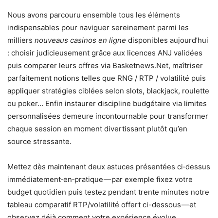
Nous avons parcouru ensemble tous les éléments
indispensables pour naviguer sereinement parmi les
milliers
nouveau​s casinos en ligne
disponibles aujourd’hui
: choisir judicieusement grâce aux licences ANJ validées
puis comparer leurs offres via Basketnews.Net, maîtriser
parfaitement notions telles que RNG / RTP / volatilité puis
appliquer stratégies ciblées selon slots, blackjack, roulette
ou poker… Enfin instaurer discipline budgétaire via limites
personnalisées demeure incontournable pour transformer
chaque session en moment divertissant plutôt qu’en
source stressante.
Mettez dès maintenant deux astuces présentées ci‑dessus
immédiatement‐en‐pratique — par exemple fixez votre
budget quotidien puis testez pendant trente minutes notre
tableau comparatif RTP/volatilité offert ci-dessous — et
observez déjà comment votre expérience évolue