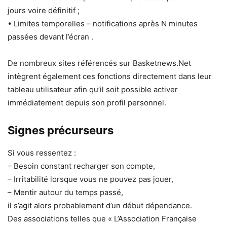
jours voire définitif ;
• Limites temporelles – notifications après N minutes
passées devant l’écran .
De nombreux sites référencés sur Basketnews.Net
intègrent également ces fonctions directement dans leur
tableau utilisateur afin qu’il soit possible activer
immédiatement depuis son profil personnel.
Signes précurseurs
Si vous ressentez :
– Besoin constant recharger son compte,
– Irritabilité lorsque vous ne pouvez pas jouer,
– Mentir autour du temps passé,
il s’agit alors probablement d’un début dépendance.
Des associations telles que « L’Association Française