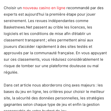
Choisir un
nouveau casino en ligne
recommandé par des
experts est aujourd’hui la première étape pour jouer
sereinement. Les revues indépendantes comme
Basketnews.Net passent au crible les licences, les
logiciels et les conditions de mise afin d’établir un
classement transparent ; elles permettent ainsi aux
joueurs d’accéder rapidement à des sites testés et
approuvés par la communauté française. En vous appuyant
sur ces classements, vous réduisez considérablement le
risque de tomber sur une plateforme douteuse ou mal
régulée.
Dans cet article nous aborderons cinq axes majeurs : les
bases du jeu en ligne, les critères pour choisir le meilleur
site, la sécurité des données personnelles, les stratégies
gagnantes selon chaque type de jeu et enfin la gestion
responsable de votre budget de jeu.