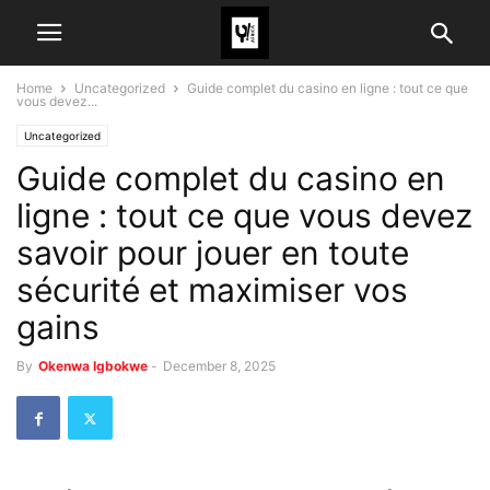
Home
Uncategorized
Guide complet du casino en ligne : tout ce que
vous devez...
Uncategorized
Guide complet du casino en
ligne : tout ce que vous devez
savoir pour jouer en toute
sécurité et maximiser vos
gains
By
Okenwa Igbokwe
-
December 8, 2025