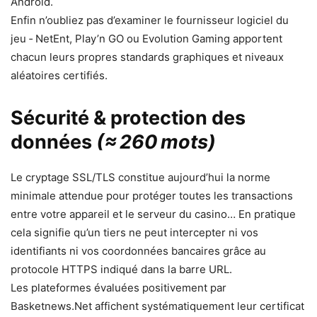
Android.
Enfin n’oubliez pas d’examiner le fournisseur logiciel du
jeu ‑ NetEnt, Play’n GO ou Evolution Gaming apportent
chacun leurs propres standards graphiques et niveaux
aléatoires certifiés.
Sécurité & protection des
données
(≈ 260 mots)
Le cryptage SSL/TLS constitue aujourd’hui la norme
minimale attendue pour protéger toutes les transactions
entre votre appareil et le serveur du casino… En pratique
cela signifie qu’un tiers ne peut intercepter ni vos
identifiants ni vos coordonnées bancaires grâce au
protocole HTTPS indiqué dans la barre URL.
Les plateformes évaluées positivement par
Basketnews.Net affichent systématiquement leur certificat