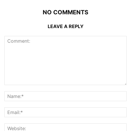
NO COMMENTS
LEAVE A REPLY