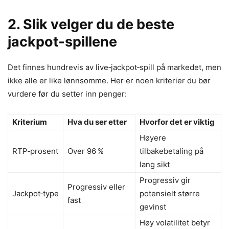
2. Slik velger du de beste
jackpot‑spillene
Det finnes hundrevis av live‑jackpot‑spill på markedet, men
ikke alle er like lønnsomme. Her er noen kriterier du bør
vurdere før du setter inn penger:
Kriterium
Hva du ser etter
Hvorfor det er viktig
Høyere
RTP‑prosent
Over 96 %
tilbakebetaling på
lang sikt
Progressiv gir
Progressiv eller
Jackpot‑type
potensielt større
fast
gevinst
Høy volatilitet betyr