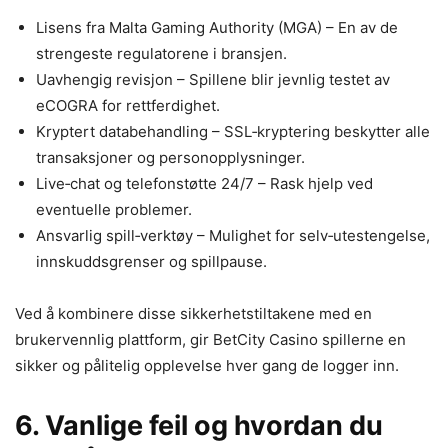
Lisens fra Malta Gaming Authority (MGA) – En av de
strengeste regulatorene i bransjen.
Uavhengig revisjon – Spillene blir jevnlig testet av
eCOGRA for rettferdighet.
Kryptert databehandling – SSL‑kryptering beskytter alle
transaksjoner og personopplysninger.
Live‑chat og telefonstøtte 24/7 – Rask hjelp ved
eventuelle problemer.
Ansvarlig spill‑verktøy – Mulighet for selv‑utestengelse,
innskuddsgrenser og spillpause.
Ved å kombinere disse sikkerhetstiltakene med en
brukervennlig plattform, gir BetCity Casino spillerne en
sikker og pålitelig opplevelse hver gang de logger inn.
6. Vanlige feil og hvordan du