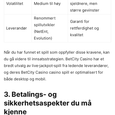
Volatilitet
Medium til høy
sjeldnere, men
større gevinster
Renommert
Garanti for
spillutvikler
Leverandør
rettferdighet og
(NetEnt,
kvalitet
Evolution)
Når du har funnet et spill som oppfyller disse kravene, kan
du gå videre til innsatsstrategien. BetCity Casino har et
bredt utvalg av live‑jackpot‑spill fra ledende leverandører,
og deres BetCity Casino casino spill er optimalisert for
både desktop og mobil.
3. Betalings- og
sikkerhetsaspekter du må
kjenne