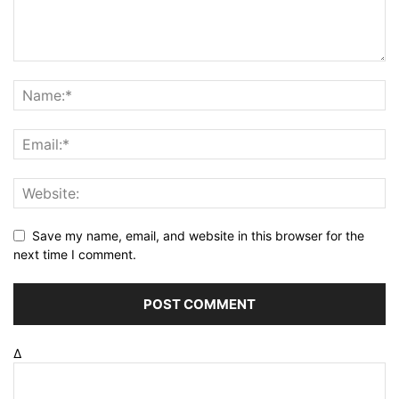
Save my name, email, and website in this browser for the
next time I comment.
Δ