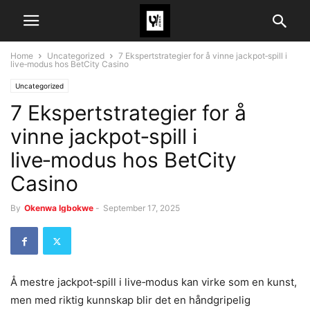
Home
Uncategorized
7 Ekspertstrategier for å vinne jackpot‑spill i
live‑modus hos BetCity Casino
Uncategorized
7 Ekspertstrategier for å
vinne jackpot‑spill i
live‑modus hos BetCity
Casino
By
Okenwa Igbokwe
-
September 17, 2025
Å mestre jackpot‑spill i live‑modus kan virke som en kunst,
men med riktig kunnskap blir det en håndgripelig