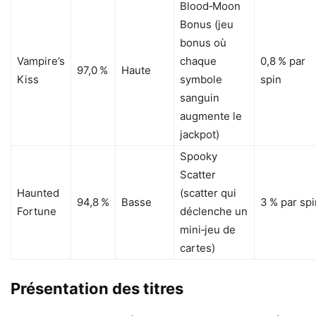
Blood‑Moon
Bonus (jeu
bonus où
Vampire’s
chaque
0,8 % par
97,0 %
Haute
Kiss
symbole
spin
sanguin
augmente le
jackpot)
Spooky
Scatter
Haunted
(scatter qui
94,8 %
Basse
3 % par spi
Fortune
déclenche un
mini‑jeu de
cartes)
Présentation des titres