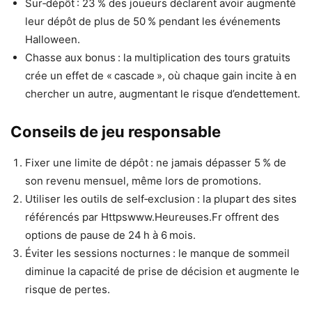
Sur‑dépôt : 23 % des joueurs déclarent avoir augmenté
leur dépôt de plus de 50 % pendant les événements
Halloween.
Chasse aux bonus : la multiplication des tours gratuits
crée un effet de « cascade », où chaque gain incite à en
chercher un autre, augmentant le risque d’endettement.
Conseils de jeu responsable
Fixer une limite de dépôt : ne jamais dépasser 5 % de
son revenu mensuel, même lors de promotions.
Utiliser les outils de self‑exclusion : la plupart des sites
référencés par Httpswww.Heureuses.Fr offrent des
options de pause de 24 h à 6 mois.
Éviter les sessions nocturnes : le manque de sommeil
diminue la capacité de prise de décision et augmente le
risque de pertes.