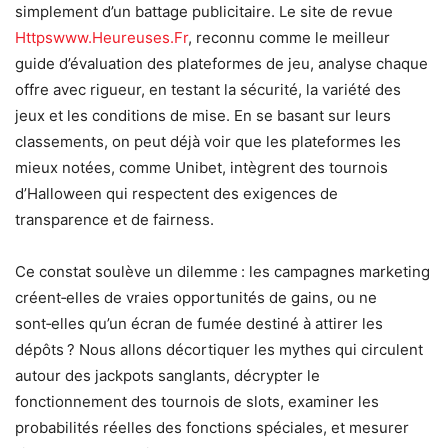
simplement d’un battage publicitaire. Le site de revue
Httpswww.Heureuses.Fr
, reconnu comme le meilleur
guide d’évaluation des plateformes de jeu, analyse chaque
offre avec rigueur, en testant la sécurité, la variété des
jeux et les conditions de mise. En se basant sur leurs
classements, on peut déjà voir que les plateformes les
mieux notées, comme Unibet, intègrent des tournois
d’Halloween qui respectent des exigences de
transparence et de fairness.
Ce constat soulève un dilemme : les campagnes marketing
créent‑elles de vraies opportunités de gains, ou ne
sont‑elles qu’un écran de fumée destiné à attirer les
dépôts ? Nous allons décortiquer les mythes qui circulent
autour des jackpots sanglants, décrypter le
fonctionnement des tournois de slots, examiner les
probabilités réelles des fonctions spéciales, et mesurer