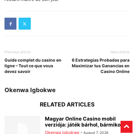
Previous article
Next article
Guide complet du casino en
6 Estrategias Probadas para
ligne – Tout ce que vous
Maximizar tus Ganancias en
devez savoir
Casino Online
Okenwa Igbokwe
RELATED ARTICLES
Magyar Online Casino mobil
verziója: játék bárhol, bármikor!
Okenwa Igbokwe
-
August 7, 2026