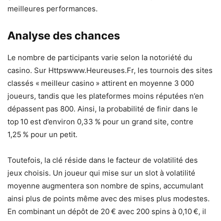
meilleures performances.
Analyse des chances
Le nombre de participants varie selon la notoriété du
casino. Sur Httpswww.Heureuses.Fr, les tournois des sites
classés « meilleur casino » attirent en moyenne 3 000
joueurs, tandis que les plateformes moins réputées n’en
dépassent pas 800. Ainsi, la probabilité de finir dans le
top 10 est d’environ 0,33 % pour un grand site, contre
1,25 % pour un petit.
Toutefois, la clé réside dans le facteur de volatilité des
jeux choisis. Un joueur qui mise sur un slot à volatilité
moyenne augmentera son nombre de spins, accumulant
ainsi plus de points même avec des mises plus modestes.
En combinant un dépôt de 20 € avec 200 spins à 0,10 €, il