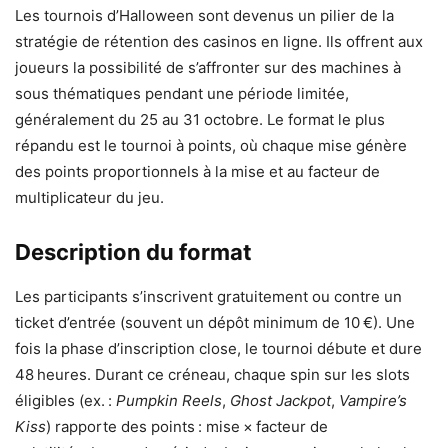
Les tournois d’Halloween sont devenus un pilier de la
stratégie de rétention des casinos en ligne. Ils offrent aux
joueurs la possibilité de s’affronter sur des machines à
sous thématiques pendant une période limitée,
généralement du 25 au 31 octobre. Le format le plus
répandu est le tournoi à points, où chaque mise génère
des points proportionnels à la mise et au facteur de
multiplicateur du jeu.
Description du format
Les participants s’inscrivent gratuitement ou contre un
ticket d’entrée (souvent un dépôt minimum de 10 €). Une
fois la phase d’inscription close, le tournoi débute et dure
48 heures. Durant ce créneau, chaque spin sur les slots
éligibles (ex. :
Pumpkin Reels
,
Ghost Jackpot
,
Vampire’s
Kiss
) rapporte des points : mise × facteur de