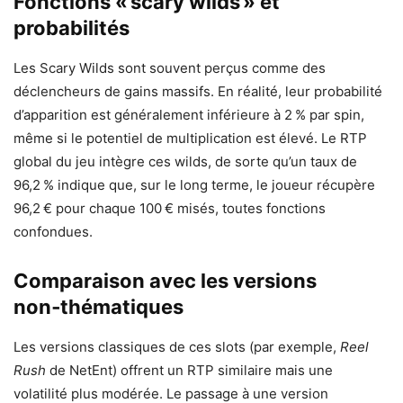
Fonctions « scary wilds » et
probabilités
Les Scary Wilds sont souvent perçus comme des
déclencheurs de gains massifs. En réalité, leur probabilité
d’apparition est généralement inférieure à 2 % par spin,
même si le potentiel de multiplication est élevé. Le RTP
global du jeu intègre ces wilds, de sorte qu’un taux de
96,2 % indique que, sur le long terme, le joueur récupère
96,2 € pour chaque 100 € misés, toutes fonctions
confondues.
Comparaison avec les versions
non‑thématiques
Les versions classiques de ces slots (par exemple,
Reel
Rush
de NetEnt) offrent un RTP similaire mais une
volatilité plus modérée. Le passage à une version