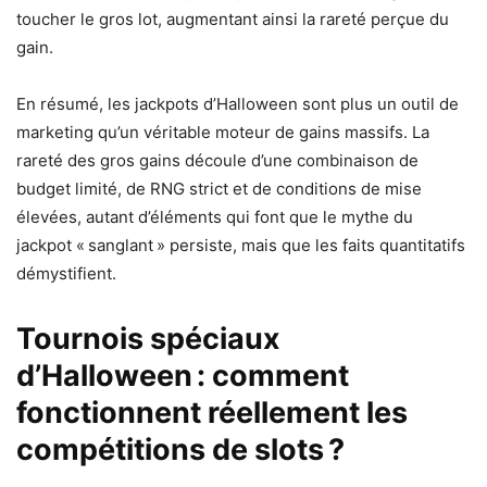
toucher le gros lot, augmentant ainsi la rareté perçue du
gain.
En résumé, les jackpots d’Halloween sont plus un outil de
marketing qu’un véritable moteur de gains massifs. La
rareté des gros gains découle d’une combinaison de
budget limité, de RNG strict et de conditions de mise
élevées, autant d’éléments qui font que le mythe du
jackpot « sanglant » persiste, mais que les faits quantitatifs
démystifient.
Tournois spéciaux
d’Halloween : comment
fonctionnent réellement les
compétitions de slots ?