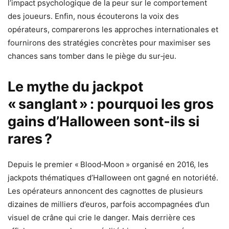
l’impact psychologique de la peur sur le comportement
des joueurs. Enfin, nous écouterons la voix des
opérateurs, comparerons les approches internationales et
fournirons des stratégies concrètes pour maximiser ses
chances sans tomber dans le piège du sur‑jeu.
Le mythe du jackpot
« sanglant » : pourquoi les gros
gains d’Halloween sont‑ils si
rares ?
Depuis le premier « Blood‑Moon » organisé en 2016, les
jackpots thématiques d’Halloween ont gagné en notoriété.
Les opérateurs annoncent des cagnottes de plusieurs
dizaines de milliers d’euros, parfois accompagnées d’un
visuel de crâne qui crie le danger. Mais derrière ces