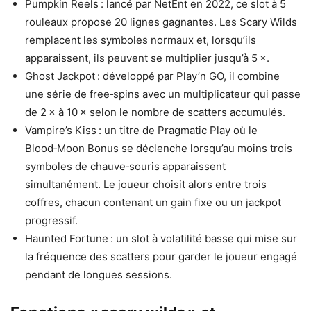
Pumpkin Reels : lancé par NetEnt en 2022, ce slot à 5
rouleaux propose 20 lignes gagnantes. Les Scary Wilds
remplacent les symboles normaux et, lorsqu’ils
apparaissent, ils peuvent se multiplier jusqu’à 5 ×.
Ghost Jackpot : développé par Play’n GO, il combine
une série de free‑spins avec un multiplicateur qui passe
de 2 × à 10 × selon le nombre de scatters accumulés.
Vampire’s Kiss : un titre de Pragmatic Play où le
Blood‑Moon Bonus se déclenche lorsqu’au moins trois
symboles de chauve‑souris apparaissent
simultanément. Le joueur choisit alors entre trois
coffres, chacun contenant un gain fixe ou un jackpot
progressif.
Haunted Fortune : un slot à volatilité basse qui mise sur
la fréquence des scatters pour garder le joueur engagé
pendant de longues sessions.