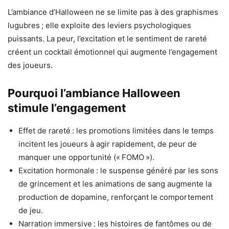
L’ambiance d’Halloween ne se limite pas à des graphismes
lugubres ; elle exploite des leviers psychologiques
puissants. La peur, l’excitation et le sentiment de rareté
créent un cocktail émotionnel qui augmente l’engagement
des joueurs.
Pourquoi l’ambiance Halloween
stimule l’engagement
Effet de rareté : les promotions limitées dans le temps
incitent les joueurs à agir rapidement, de peur de
manquer une opportunité (« FOMO »).
Excitation hormonale : le suspense généré par les sons
de grincement et les animations de sang augmente la
production de dopamine, renforçant le comportement
de jeu.
Narration immersive : les histoires de fantômes ou de