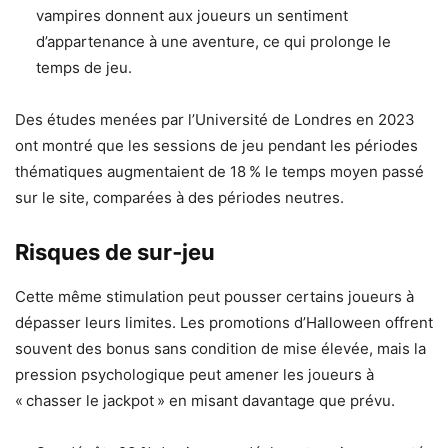
vampires donnent aux joueurs un sentiment
d’appartenance à une aventure, ce qui prolonge le
temps de jeu.
Des études menées par l’Université de Londres en 2023
ont montré que les sessions de jeu pendant les périodes
thématiques augmentaient de 18 % le temps moyen passé
sur le site, comparées à des périodes neutres.
Risques de sur‑jeu
Cette même stimulation peut pousser certains joueurs à
dépasser leurs limites. Les promotions d’Halloween offrent
souvent des bonus sans condition de mise élevée, mais la
pression psychologique peut amener les joueurs à
« chasser le jackpot » en misant davantage que prévu.