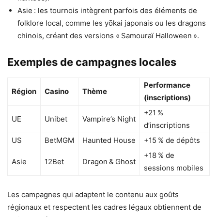
Asie : les tournois intègrent parfois des éléments de
folklore local, comme les yōkai japonais ou les dragons
chinois, créant des versions « Samouraï Halloween ».
Exemples de campagnes locales
Performance
Région
Casino
Thème
(inscriptions)
+21 %
UE
Unibet
Vampire’s Night
d’inscriptions
US
BetMGM
Haunted House
+15 % de dépôts
+18 % de
Asie
12Bet
Dragon & Ghost
sessions mobiles
Les campagnes qui adaptent le contenu aux goûts
régionaux et respectent les cadres légaux obtiennent de