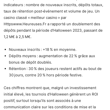
indicateurs : nombre de nouveaux inscrits, dépôts totaux,
taux de rétention post‑événement et volume de jeu. Un
casino classé « meilleur casino » par
Httpswww.Heureuses.Fr a rapporté un doublement des
dépôts pendant la période d’Halloween 2023, passant de
1,2 M€ à 2,5 M€.
Nouveaux inscrits : +18 % en moyenne.
Dépôts moyens : augmentation de 22 % grâce aux
bonus de dépôt doublés.
Rétention : 30 % des joueurs restent actifs au bout de
30 jours, contre 20 % hors période festive.
Ces chiffres montrent que, malgré un investissement
initial élevé, les tournois d’Halloween génèrent un ROI
positif, surtout lorsqu’ils sont associés à une
communication claire sur les conditions de mise et la