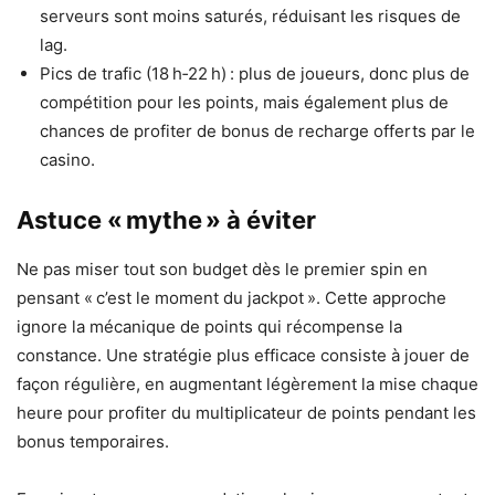
serveurs sont moins saturés, réduisant les risques de
lag.
Pics de trafic (18 h‑22 h) : plus de joueurs, donc plus de
compétition pour les points, mais également plus de
chances de profiter de bonus de recharge offerts par le
casino.
Astuce « mythe » à éviter
Ne pas miser tout son budget dès le premier spin en
pensant « c’est le moment du jackpot ». Cette approche
ignore la mécanique de points qui récompense la
constance. Une stratégie plus efficace consiste à jouer de
façon régulière, en augmentant légèrement la mise chaque
heure pour profiter du multiplicateur de points pendant les
bonus temporaires.