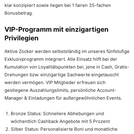
klar konzipiert sowie liegen bei 1 fairen 35-fachen
Bonusbetrag.
VIP-Programm mit einzigartigen
Privilegien
Aktive Zocker werden selbstständig im unseres fünfstufige
Exklusivprogramm integriert. Alle Einsatz hilft bei der
Kumulation von Loyalitätspunkten bei, jene in Cash, Gratis-
Drehungen bzw. einzigartige Sachwerte eingetauscht
werden vermögen. VIP Mitglieder erfreuen sich
gestiegene Auszahlungslimits, persönliche Account-
Manager & Einladungen für außergewöhnlichen Events.
Bronze Status: Schnellere Abhebungen und
wöchentlich Cashback Angebote mit 5 Prozent
Silber Status: Personalisierte Boni und monatliche