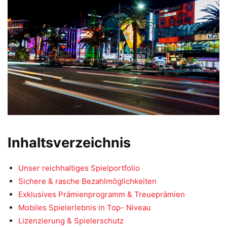
Inhaltsverzeichnis
Unser reichhaltiges Spielportfolio
Sichere & rasche Bezahlmöglichkeiten
Exklusives Prämienprogramm & Treueprämien
Mobiles Spielerlebnis in Top- Niveau
Lizenzierung & Spielerschutz