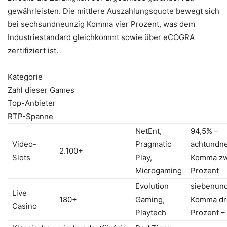
gewährleisten. Die mittlere Auszahlungsquote bewegt sich
bei sechsundneunzig Komma vier Prozent, was dem
Industriestandard gleichkommt sowie über eCOGRA
zertifiziert ist.
Kategorie
Zahl dieser Games
Top-Anbieter
RTP-Spanne
NetEnt,
94,5% –
Video-
Pragmatic
achtundn
2.100+
Slots
Play,
Komma zw
Microgaming
Prozent
Evolution
siebenun
Live
180+
Gaming,
Komma dr
Casino
Playtech
Prozent –