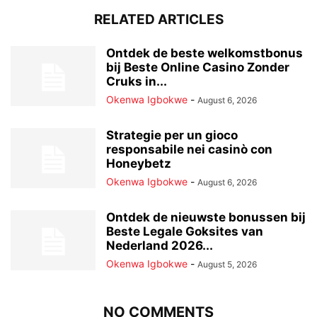
RELATED ARTICLES
Ontdek de beste welkomstbonus
bij Beste Online Casino Zonder
Cruks in...
Okenwa Igbokwe
-
August 6, 2026
Strategie per un gioco
responsabile nei casinò con
Honeybetz
Okenwa Igbokwe
-
August 6, 2026
Ontdek de nieuwste bonussen bij
Beste Legale Goksites van
Nederland 2026...
Okenwa Igbokwe
-
August 5, 2026
NO COMMENTS