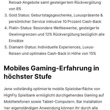
Reload-Angebote samt gesteigertem Rückvergütung
von 8%
Gold Status: Geburtstagsgeschenke, Luxuspräsente &
persönlicher Service inklusive 10 Prozent Cash-Back
Platin-Status: Besondere Wettbewerbe, gesteigerte
Gewinngrenzen und 12% Rückvergütung bezüglich alle
Einsätze
Diamant-Status: Individuelle Experiences, Luxus-
Reisen und optimales Cash-Back in Höhe von 15%
Mobiles Gaming-Erfahrung in
höchster Stufe
Jene vollständig optimierte mobile Spieloberfläche von
HighFly Spielbank ermöglicht durchgehendes Gaming auf
Mobiltelefonen sowie Tablet-Computern. Bar Installation
‘ner eigenständigen Anwendung können Ihr durch alle