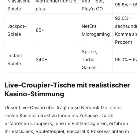
Klassische
vierhundertfünfzig
Red Tiger,
95.8% – 9
Spiele
plus
Play’n GO
92,0% –
Jackpot-
NetEnt,
sechsund
85+
Spiele
Microgaming
Komma si
Prozent
Spribe,
Instant
240+
Turbo
96.0% – 9
Spiele
Games
Live-Croupier-Tische mit realistischer
Kasino-Stimmung
Unser Live-Casino überträgt diese Nervenkitzel eines
realen Kasinos direkt zu Ihnen ins Zuhause. Durch
erfahrenen Croupiers, jene im Echtzeit agieren, erfahren
Ihr BlackJack, Roulettespiel, Baccarat & Pokervarianten in