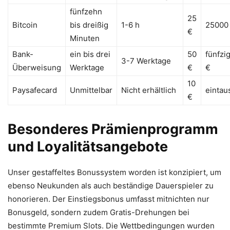
fünfzehn
25
Bitcoin
bis dreißig
1-6 h
25000
€
Minuten
Bank-
ein bis drei
50
fünfzi
3-7 Werktage
Überweisung
Werktage
€
€
10
Paysafecard
Unmittelbar
Nicht erhältlich
eintau
€
Besonderes Prämienprogramm
und Loyalitätsangebote
Unser gestaffeltes Bonussystem worden ist konzipiert, um
ebenso Neukunden als auch beständige Dauerspieler zu
honorieren. Der Einstiegsbonus umfasst mitnichten nur
Bonusgeld, sondern zudem Gratis-Drehungen bei
bestimmte Premium Slots. Die Wettbedingungen wurden