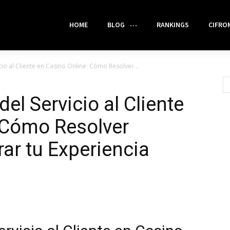
HOME
BLOG
RANKINGS
CIFRO
icio al Cliente en Casino Online: Cómo Resolver...
del Servicio al Cliente
 Cómo Resolver
ar tu Experiencia