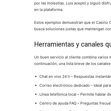
por las molestias. Luis aceptó y siguió disf
en la plataforma.
Estos ejemplos demuestran que el Casino O
busca soluciones justas que mantengan con
Herramientas y canales qu
Un buen servicio al cliente combina varios 
continuación, una lista breve de los canale
Chat en vivo 24 h – Respuestas instantá
Correo electrónico dedicado – Ideal par
Línea telefónica local – Permite hablar 
Centro de ayuda FAQ – Preguntas frecue