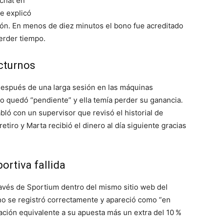
 chat en
le explicó
ón. En menos de diez minutos el bono fue acreditado
perder tiempo.
octurnos
después de una larga sesión en las máquinas
so quedó “pendiente” y ella temía perder su ganancia.
bló con un supervisor que revisó el historial de
etiro y Marta recibió el dinero al día siguiente gracias
ortiva fallida
ravés de Sportium dentro del mismo sitio web del
 no se registró correctamente y apareció como “en
ación equivalente a su apuesta más un extra del 10 %