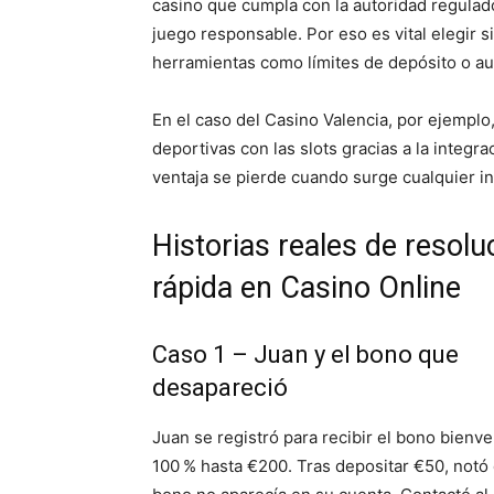
casino que cumpla con la autoridad regula
juego responsable. Por eso es vital elegir s
herramientas como límites de depósito o au
En el caso del Casino Valencia, por ejempl
deportivas con las slots gracias a la integr
ventaja se pierde cuando surge cualquier in
Historias reales de resolu
rápida en Casino Online
Caso 1 – Juan y el bono que
desapareció
Juan se registró para recibir el bono bienv
100 % hasta €200. Tras depositar €50, notó 