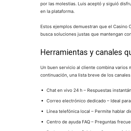
por las molestias. Luis aceptó y siguió disf
en la plataforma.
Estos ejemplos demuestran que el Casino O
busca soluciones justas que mantengan con
Herramientas y canales qu
Un buen servicio al cliente combina varios 
continuación, una lista breve de los canale
Chat en vivo 24 h – Respuestas instantá
Correo electrónico dedicado – Ideal par
Línea telefónica local – Permite hablar 
Centro de ayuda FAQ – Preguntas frecue