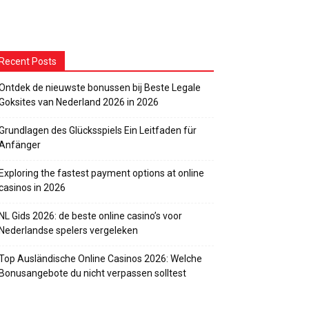
Recent Posts
Ontdek de nieuwste bonussen bij Beste Legale
Goksites van Nederland 2026 in 2026
Grundlagen des Glücksspiels Ein Leitfaden für
Anfänger
Exploring the fastest payment options at online
casinos in 2026
NL Gids 2026: de beste online casino’s voor
Nederlandse spelers vergeleken
Top Ausländische Online Casinos 2026: Welche
Bonusangebote du nicht verpassen solltest