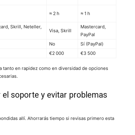
≈ 2 h
≈ 1 h
rd, Skrill, Neteller,
Mastercard,
Visa, Skrill
PayPal
No
Sí (PayPal)
€2 000
€3 500
a tanto en rapidez como en diversidad de opciones
cesarias.
el soporte y evitar problemas
ndidas allí. Ahorrarás tiempo si revisas primero esta