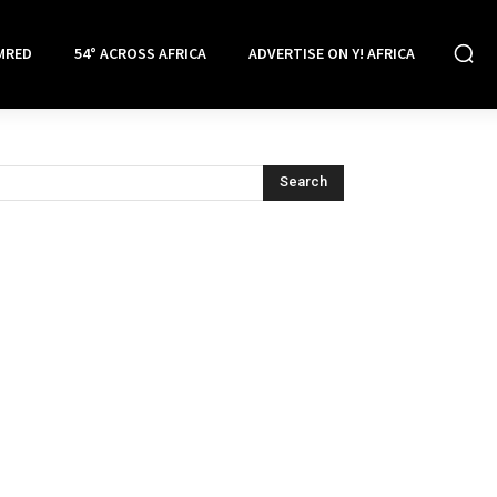
MRED
54° ACROSS AFRICA
ADVERTISE ON Y! AFRICA