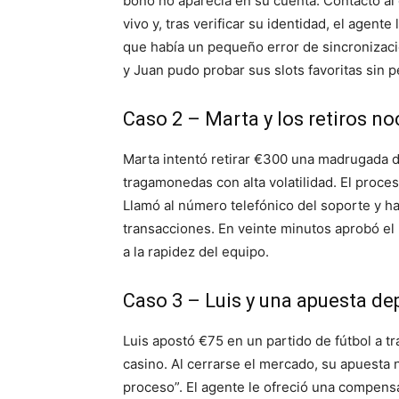
bono no aparecía en su cuenta. Contactó al
vivo y, tras verificar su identidad, el agente 
que había un pequeño error de sincronizaci
y Juan pudo probar sus slots favoritas sin 
Caso 2 – Marta y los retiros n
Marta intentó retirar €300 una madrugada 
tragamonedas con alta volatilidad. El proce
Llamó al número telefónico del soporte y ha
transacciones. En veinte minutos aprobó el r
a la rapidez del equipo.
Caso 3 – Luis y una apuesta dep
Luis apostó €75 en un partido de fútbol a t
casino. Al cerrarse el mercado, su apuesta
proceso”. El agente le ofreció una compens