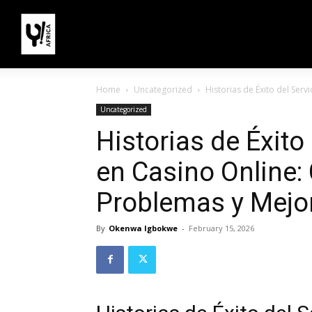
Home
Uncategorized
Historias de Éxito del Serv
Uncategorized
Historias de Éxito 
en Casino Online:
Problemas y Mejor
By
Okenwa Igbokwe
-
February 15, 2026