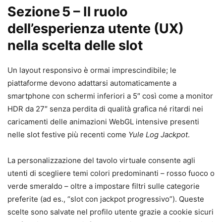
Sezione 5 – Il ruolo
dell’esperienza utente (UX)
nella scelta delle slot
Un layout responsivo è ormai imprescindibile; le
piattaforme devono adattarsi automaticamente a
smartphone con schermi inferiori a 5″ così come a monitor
HDR da 27″ senza perdita di qualità grafica né ritardi nei
caricamenti delle animazioni WebGL intensive presenti
nelle slot festive più recenti come
Yule Log Jackpot
.
La personalizzazione del tavolo virtuale consente agli
utenti di scegliere temi colori predominanti – rosso fuoco o
verde smeraldo – oltre a impostare filtri sulle categorie
preferite (ad es., “slot con jackpot progressivo”). Queste
scelte sono salvate nel profilo utente grazie a cookie sicuri