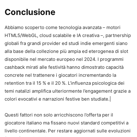
Conclusione
Abbiamo scoperto come tecnologia avanzata – motori
HTML5/WebGL, cloud scalabile e IA creativa –, partnership
globali fra grandi provider ed studi indie emergenti siano
alla base della collezione più ampia ed eterogenea di slot
disponibile nel mercato europeo nel 2024. I programmi
cashback mirati alle festività hanno dimostrato capacità
concrete nel trattenere i giocatori incrementando la
retention tra il 15 % e il 20 %. L’influenza psicologica dei
temi natalizi amplifica ulteriormente l’engagement grazie a
colori evocativi e narrazioni festive ben studiate.|
Questi fattori non solo arricchiscono l’offerta per il
giocatore italiano ma fissano nuovi standard competitivi a
livello continentale. Per restare aggiornati sulle evoluzioni