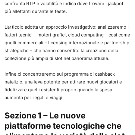
confronta RTP e volatilità e indica dove trovare i jackpot
più allettanti durante le feste.
L’articolo adotta un approccio investigativo: analizzeremo i
fattori tecnici – motori grafici, cloud computing – così come
quelli commerciali – licensing internazionale e partnership
strategiche – che hanno consentito la creazione della
collezione più ampia di slot nel panorama attuale.
Infine ci concentreremo sul programma di cashback
natalizio, una leva potente per attirare nuovi giocatori e
fidelizzare quelli esistenti proprio quando la spesa
aumenta per regali e viaggi.
Sezione 1 – Le nuove
piattaforme tecnologiche che