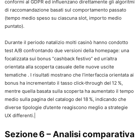
conformi al GDPR ed influenzano direttamente gli algoritmi
di raccomandazione basati sul comportamento passato
(tempo medio speso su ciascuna slot, importo medio
puntato).
Durante il periodo natalizio molti casinò hanno condotto
test A/B confrontando due versioni della homepage: una
focalizzata sui bonus “cashback festivo” ed un’altra
orientata alla scoperta casuale delle nuove uscite
tematiche . I risultati mostrano che l’interfaccia orientata ai
bonus ha incrementato il tasso click‑through del 12 %,
mentre quella basata sulla scoperta ha aumentato il tempo
medio sulla pagina del catalogo del 18 %, indicando che
diverse tipologie d’utente reagiscono meglio a strategie
UX differenti.|
Sezione 6 – Analisi comparativa