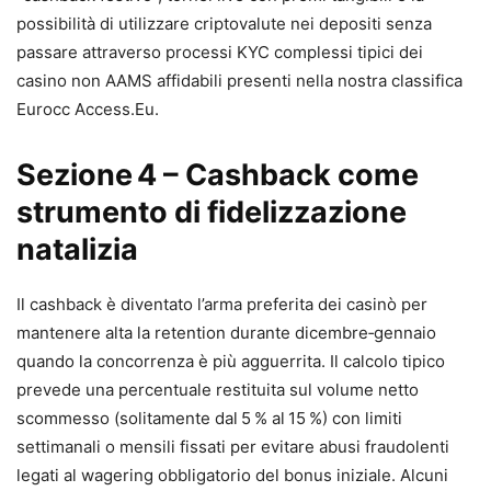
possibilità di utilizzare criptovalute nei depositi senza
passare attraverso processi KYC complessi tipici dei
casino non AAMS affidabili presenti nella nostra classifica
Eurocc Access.Eu.
Sezione 4 – Cashback come
strumento di fidelizzazione
natalizia
Il cashback è diventato l’arma preferita dei casinò per
mantenere alta la retention durante dicembre‑gennaio
quando la concorrenza è più agguerrita. Il calcolo tipico
prevede una percentuale restituita sul volume netto
scommesso (solitamente dal 5 % al 15 %) con limiti
settimanali o mensili fissati per evitare abusi fraudolenti
legati al wagering obbligatorio del bonus iniziale. Alcuni