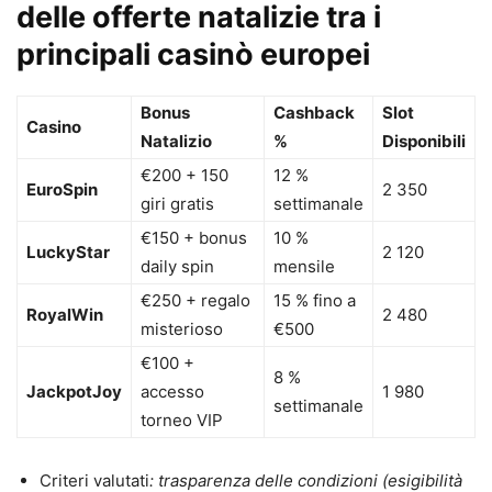
delle offerte natalizie tra i
principali casinò europei
Bonus
Cashback
Slot
Casino
Natalizio
%
Disponibili
€200 + 150
12 %
EuroSpin
2 350
giri gratis
settimanale
€150 + bonus
10 %
LuckyStar
2 120
daily spin
mensile
€250 + regalo
15 % fino a
RoyalWin
2 480
misterioso
€500
€100 +
8 %
JackpotJoy
accesso
1 980
settimanale
torneo VIP
Criteri valutati
: trasparenza delle condizioni (esigibilità