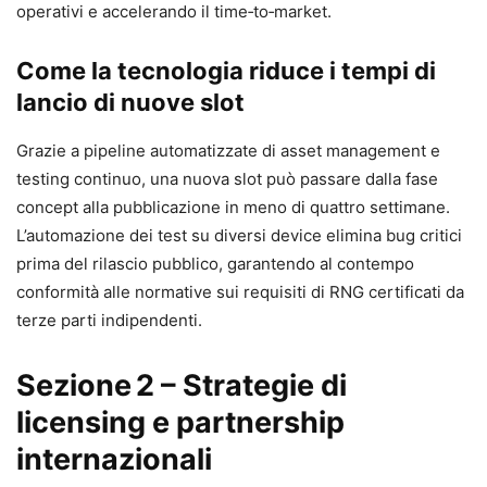
operativi e accelerando il time‑to‑market.
Come la tecnologia riduce i tempi di
lancio di nuove slot
Grazie a pipeline automatizzate di asset management e
testing continuo, una nuova slot può passare dalla fase
concept alla pubblicazione in meno di quattro settimane.
L’automazione dei test su diversi device elimina bug critici
prima del rilascio pubblico, garantendo al contempo
conformità alle normative sui requisiti di RNG certificati da
terze parti indipendenti.
Sezione 2 – Strategie di
licensing e partnership
internazionali