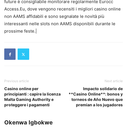
future è consigliabile monitorare regolarmente Eurocc
Access.Eu, dove vengono recensiti i migliori casino online
non AAMS affidabili e sono segnalate le novità più
interessanti nelle slots non AAMS disponibili durante le
prossime feste.|
Previous article
Next article
Casino online per
Impacto solidario de
principianti : capire la licenza
**Casino Online**: bonos y
Malta Gaming Authority e
torneos de Año Nuevo que
proteggere i pagamenti
premian a los jugadores
Okenwa Igbokwe