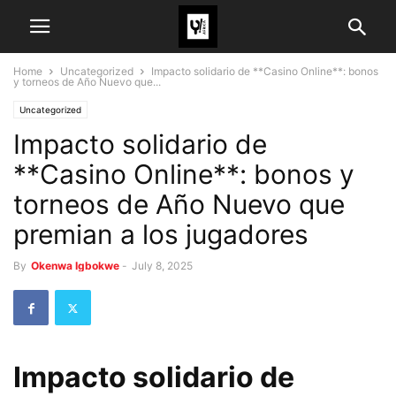
Home
Uncategorized
Impacto solidario de **Casino Online**: bonos
y torneos de Año Nuevo que...
Uncategorized
Impacto solidario de
**Casino Online**: bonos y
torneos de Año Nuevo que
premian a los jugadores
By
Okenwa Igbokwe
-
July 8, 2025
Impacto solidario de