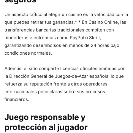
Un aspecto crítico al elegir un casino es la velocidad con la
que puedes retirar tus ganancias.* * En Casino Online, las
transferencias bancarias tradicionales compiten con
monederos electrónicos como PayPal o Skrill,
garantizando desembolsos en menos de 24 horas bajo
condiciones normales.​
Además, el sitio comparte licencias oficiales emitidas por
la Dirección General de Juegos​‑​de‑Azar española, lo que
refuerza su reputación frente a otros operadores
internacionales poco claros sobre sus procesos
financieros.
Juego responsable y
protección al jugador