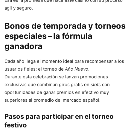
Esa es la promesa que hace este casino con su proceso
ágil y seguro.
Bonos de temporada y torneos
especiales – la fórmula
ganadora
Cada año llega el momento ideal para recompensar a los
usuarios fieles: el torneo de
Año Nuevo
.
Durante esta celebración se lanzan promociones
exclusivas que combinan giros gratis en
slots
con
oportunidades de ganar premios en efectivo muy
superiores al promedio del mercado español.​
Pasos para participar en el torneo
festivo