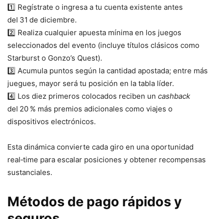
1️⃣ Regístrate o ingresa a tu cuenta existente antes
del 31 de diciembre.
2️⃣ Realiza cualquier apuesta mínima en los juegos
seleccionados del evento (incluye títulos clásicos como
Starburst o Gonzo’s Quest).
3️⃣ Acumula puntos según la cantidad apostada; entre más
juegues, mayor será tu posición en la tabla líder.
4️⃣ Los diez primeros colocados reciben un
cashback
del 20 % más premios adicionales como viajes o
dispositivos electrónicos.
Esta dinámica convierte cada giro en una oportunidad
real‑time para escalar posiciones y obtener recompensas
sustanciales.
Métodos de pago rápidos y
seguros