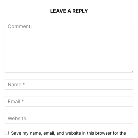
LEAVE A REPLY
Save my name, email, and website in this browser for the