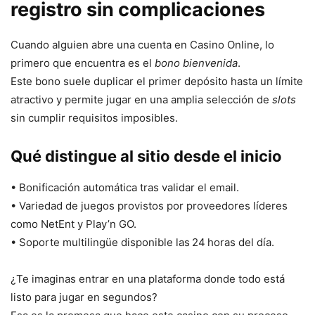
registro sin complicaciones
Cuando alguien abre una cuenta en Casino Online, lo
primero que encuentra es el
bono bienvenida
.
Este bono suele duplicar el primer depósito hasta un límite
atractivo y permite jugar en una amplia selección de
slots
sin cumplir requisitos imposibles.
Qué distingue al sitio desde el inicio
• Bonificación automática tras validar el email.
• Variedad de juegos provistos por proveedores líderes
como NetEnt y Play’n GO.
• Soporte multilingüe disponible las 24 horas del día.
¿Te imaginas entrar en una plataforma donde todo está
listo para jugar en segundos?