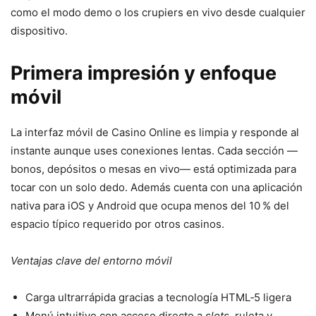
como el modo demo o los crupiers en vivo desde cualquier
dispositivo.
Primera impresión y enfoque
móvil
La interfaz móvil de Casino Online es limpia y responde al
instante aunque uses conexiones lentas.​ Cada sección —
bonos, depósitos o mesas en vivo— está optimizada para
tocar con un solo dedo.​ Además cuenta con una aplicación
nativa para iOS y Android que ocupa menos del 10 % del
espacio típico requerido por otros casinos.
Ventajas clave del entorno móvil
Carga ultrarrápida gracias a tecnología HTML‑5 ligera
Menú intuitivo con acceso directo a
slots
, ruleta y