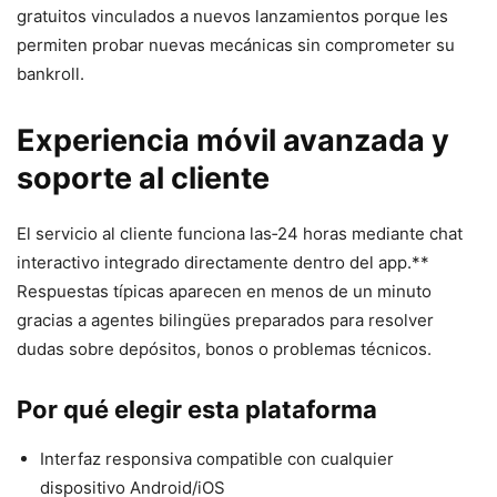
gratuitos vinculados a nuevos lanzamientos porque les
permiten probar nuevas mecánicas sin comprometer su
bankroll.
Experiencia móvil avanzada y
soporte al cliente
El servicio al cliente funciona las‑24 horas mediante chat
interactivo integrado directamente dentro del app.**
Respuestas típicas aparecen en menos de un minuto
gracias a agentes bilingües preparados para resolver
dudas sobre depósitos, bonos o problemas técnicos.
Por qué elegir esta plataforma
Interfaz responsiva compatible con cualquier
dispositivo Android/iOS