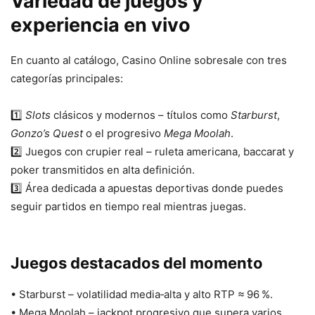
Variedad de juegos y
experiencia en vivo
En cuanto al catálogo, Casino Online sobresale con tres
categorías principales:
1️⃣
Slots
clásicos y modernos – títulos como
Starburst
,
Gonzo’s Quest
o el progresivo
Mega Moolah
.
2️⃣ Juegos con crupier real – ruleta americana, baccarat y
poker transmitidos en alta definición.
3️⃣ Área dedicada a apuestas deportivas donde puedes
seguir partidos en tiempo real mientras juegas.
Juegos destacados del momento
• Starburst – volatilidad media‑alta y alto RTP ≈ 96 %.
• Mega Moolah – jackpot progresivo que supera varios