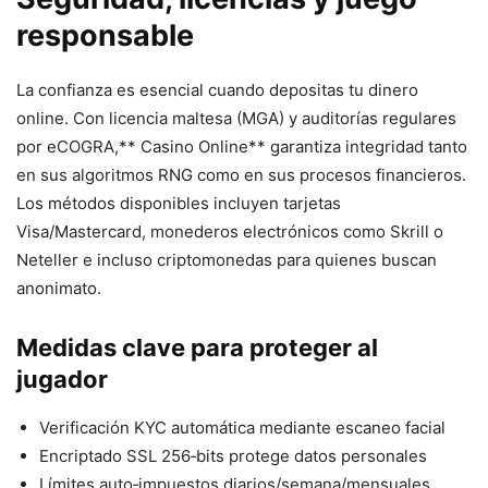
responsable
La confianza es esencial cuando depositas tu dinero
online.​ Con licencia maltesa (MGA) y auditorías regulares
por eCOGRA,** Casino Online** garantiza integridad tanto
en sus algoritmos RNG como en sus procesos financieros.​
Los métodos disponibles incluyen tarjetas
Visa/Mastercard, monederos electrónicos como Skrill o
Neteller e incluso criptomonedas para quienes buscan
anonimato.
Medidas clave para proteger al
jugador
Verificación KYC automática mediante escaneo facial
Encriptado SSL 256‑bits protege datos personales
Límites auto‑impuestos diarios/semana/mensuales