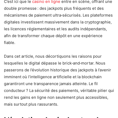
C’est ici que le
casino en ligne
entre en scène, offrant une
double promesse : des jackpots plus fréquents et des
mécanismes de paiement ultra‑sécurisés. Les plateformes
digitales investissent massivement dans la cryptographie,
les licences réglementaires et les audits indépendants,
afin de transformer chaque dépôt en une expérience
fiable.
Dans cet article, nous décortiquons les raisons pour
lesquelles le digital dépasse le brick‑and‑mortar. Nous
passerons de l’évolution historique des jackpots à l’avenir
imminent où l’intelligence artificielle et la blockchain
garantiront une transparence jamais atteinte. Le fil
conducteur ? La sécurité des paiements, véritable pilier qui
rend les gains en ligne non seulement plus accessibles,
mais surtout plus rassurants.