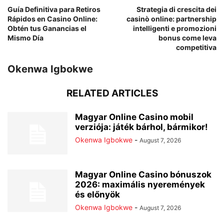
Guía Definitiva para Retiros
Strategia di crescita dei
Rápidos en Casino Online:
casinò online: partnership
Obtén tus Ganancias el
intelligenti e promozioni
Mismo Día
bonus come leva
competitiva
Okenwa Igbokwe
RELATED ARTICLES
Magyar Online Casino mobil
verziója: játék bárhol, bármikor!
Okenwa Igbokwe
-
August 7, 2026
Magyar Online Casino bónuszok
2026: maximális nyeremények
és előnyök
Okenwa Igbokwe
-
August 7, 2026