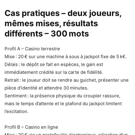
Cas pratiques – deux joueurs,
mêmes mises, résultats
différents – 300 mots
Profil A – Casino terrestre
Mise : 20 € sur une machine à sous à jackpot fixe de 5 k€.
Délais : le dépôt se fait en espèces, le gain est
immédiatement crédité sur la carte de fidélité.
Retrait : le joueur doit se rendre au guichet, présenter une
pièce d’identité et attendre 30 minutes.
Sentiment : la présence physique du croupier rassure,
mais le temps d’attente et le plafond du jackpot limitent
l’excitation.
Profil B – Casino en ligne
Mise : 20 € via un portefeuille électronique, sélection d’un