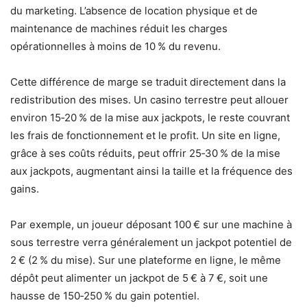
du marketing. L’absence de location physique et de
maintenance de machines réduit les charges
opérationnelles à moins de 10 % du revenu.
Cette différence de marge se traduit directement dans la
redistribution des mises. Un casino terrestre peut allouer
environ 15‑20 % de la mise aux jackpots, le reste couvrant
les frais de fonctionnement et le profit. Un site en ligne,
grâce à ses coûts réduits, peut offrir 25‑30 % de la mise
aux jackpots, augmentant ainsi la taille et la fréquence des
gains.
Par exemple, un joueur déposant 100 € sur une machine à
sous terrestre verra généralement un jackpot potentiel de
2 € (2 % du mise). Sur une plateforme en ligne, le même
dépôt peut alimenter un jackpot de 5 € à 7 €, soit une
hausse de 150‑250 % du gain potentiel.