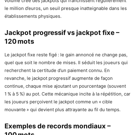
volume crée des jackpots qui franchissent régulièrement
le million d’euros, un seuil presque inatteignable dans les
établissements physiques.
Jackpot progressif vs jackpot fixe –
120 mots
Le jackpot fixe reste figé : le gain annoncé ne change pas,
quel que soit le nombre de mises. Il séduit les joueurs qui
recherchent la certitude d’un paiement connu. En
revanche, le jackpot progressif augmente de façon
continue, chaque mise ajoutant un pourcentage (souvent
1 % à 5 %) au pot. Cette mécanique incite à la répétition, car
les joueurs perçoivent le jackpot comme un « cible
mouvante » qui devient plus attrayante au fil du temps.
Exemples de records mondiaux –
100 mots