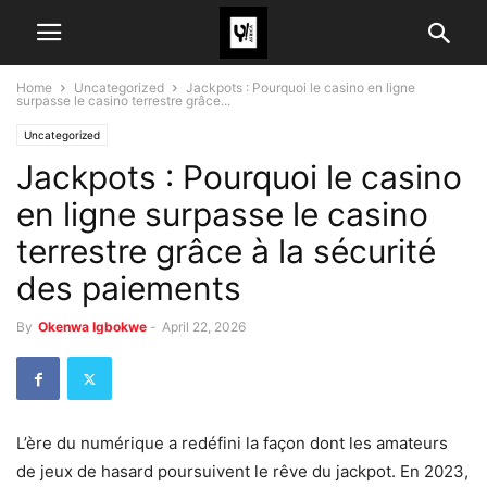
Home
Uncategorized
Jackpots : Pourquoi le casino en ligne
surpasse le casino terrestre grâce...
Uncategorized
Jackpots : Pourquoi le casino
en ligne surpasse le casino
terrestre grâce à la sécurité
des paiements
By
Okenwa Igbokwe
-
April 22, 2026
L’ère du numérique a redéfini la façon dont les amateurs
de jeux de hasard poursuivent le rêve du jackpot. En 2023,