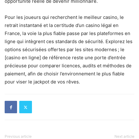
opportunité réelle de devenir millionnaire.
Pour les joueurs qui recherchent le meilleur casino, le
retrait instantané et la certitude d’un casino légal en
France, la voie la plus fiable passe par les plateformes en
ligne qui intègrent ces standards de sécurité. Explorez les
options sécurisées offertes par les sites modernes ; le
[casino en ligne] de référence reste une porte d’entrée
précieuse pour comparer licences, audits et méthodes de
paiement, afin de choisir l’environnement le plus fiable
pour viser le jackpot de vos rêves.
Previous article
Next article