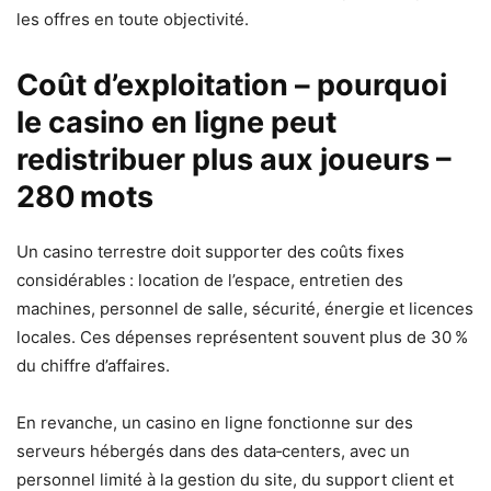
les offres en toute objectivité.
Coût d’exploitation – pourquoi
le casino en ligne peut
redistribuer plus aux joueurs –
280 mots
Un casino terrestre doit supporter des coûts fixes
considérables : location de l’espace, entretien des
machines, personnel de salle, sécurité, énergie et licences
locales. Ces dépenses représentent souvent plus de 30 %
du chiffre d’affaires.
En revanche, un casino en ligne fonctionne sur des
serveurs hébergés dans des data‑centers, avec un
personnel limité à la gestion du site, du support client et